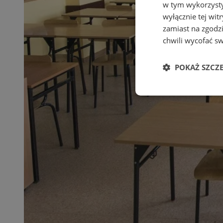
w tym wykorzysty
wyłącznie tej wi
zamiast na zgodz
chwili wycofać s
POKAŻ SZCZ
Niezbędne
Ni
Niezbędne pliki cook
zarządzanie kontem. 
Nazwa