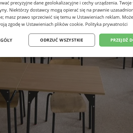
wać precyzyjne dane geolokalizacyjne i cechy urządzenia. Twoje
tryny. Niektórzy dostawcy mogą opierać się na prawnie uzasadnio
ie; masz prawo sprzeciwić się temu w
Ustawieniach reklam
. Może
woją zgodę w
Ustawieniach plików cookie
.
Polityka prywatności
EGÓŁY
ODRZUĆ WSZYSTKIE
PRZEJDŹ 
Wydajność
Targetowanie
Funkcjonalność
Ni
ezbędne
Wydajność
Targetowanie
Funkcjonalność
Niesklasyfikow
ie umożliwiają korzystanie z podstawowych funkcji strony internetowej, takich jak log
Bez niezbędnych plików cookie nie można prawidłowo korzystać ze strony internetowe
Provider
/
Okres
Opis
Domena
przechowywania