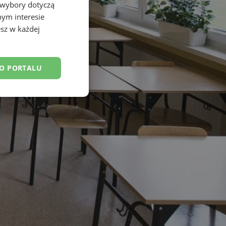
 wybory dotyczą
nym interesie
sz w każdej
DO PORTALU
esklasyfikowane
ane
owanie użytkownika i
j.