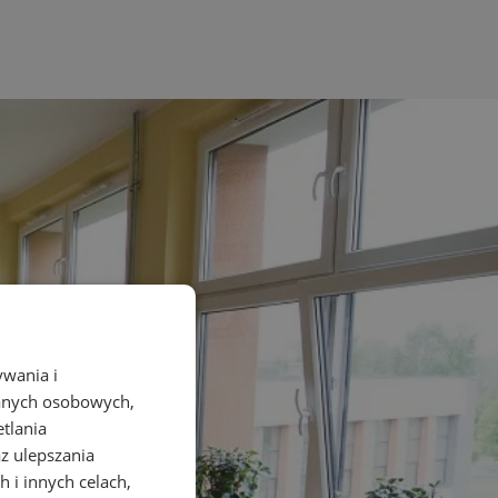
ywania i
danych osobowych,
etlania
az ulepszania
 i innych celach,