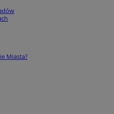
adów
ach
ie Miasta?