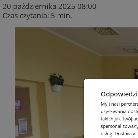
20 października 2025 08:00
Czas czytania: 5 min.
Odpowiedzia
My i nasi partne
uzyskiwania dost
takich jak Twój a
spersonalizowanyc
usług.
Dostawcy s