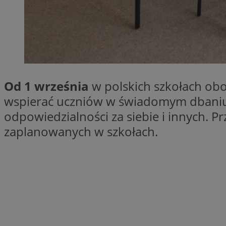
SessID
QeSessID
MvSessID
CookieScriptConse
Od 1 września
w polskich szkołach ob
VISITOR_PRIVACY_
wspierać uczniów w świadomym dbaniu o
odpowiedzialności za siebie i innych. P
zaplanowanych w szkołach.
Nazwa
Nazwa
ustat_jn29ek10jrjhX
Nazwa
ustat_age3nve3hm
OAID
IDE
openstat_8svbs0xb
openstat_gid