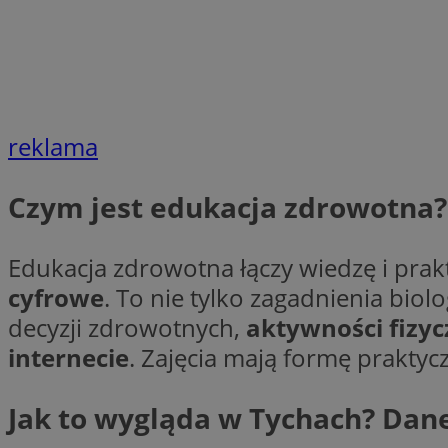
__gpi
test_cookie
YSC
_ga_MG4479S3YN
__Secure-
ustat_gid
ROLLOUT_TOKEN
reklama
Czym jest edukacja zdrowotna?
__gads
_clsk
Edukacja zdrowotna łączy wiedzę i pra
VISITOR_INFO1_LIV
cyfrowe
. To nie tylko zagadnienia biol
_ga
decyzji zdrowotnych,
aktywności fizyc
internecie
. Zajęcia mają formę praktyc
_fbp
Jak to wygląda w Tychach? Dan
_clck