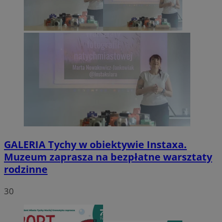
GALERIA
Tychy w obiektywie Instaxa.
Muzeum zaprasza na bezpłatne warsztaty
rodzinne
30