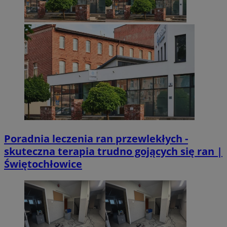
Googl
VISITOR_PRIVACY_METADATA
5 miesięcy 4
YouTube
tygodnie
.youtube.com
Poradnia leczenia ran przewlekłych -
skuteczna terapia trudno gojących się ran |
Świętochłowice
Provider
/
Nazwa
Provider
/
Okres
Domena
Nazwa
Opis
Domena
przechowywania