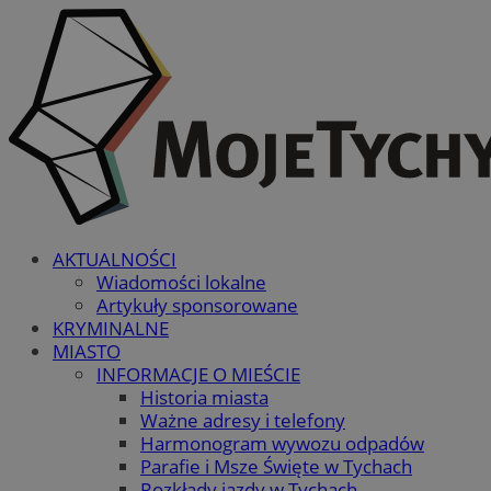
AKTUALNOŚCI
Wiadomości lokalne
Artykuły sponsorowane
KRYMINALNE
MIASTO
INFORMACJE O MIEŚCIE
Historia miasta
Ważne adresy i telefony
Harmonogram wywozu odpadów
Parafie i Msze Święte w Tychach
Rozkłady jazdy w Tychach