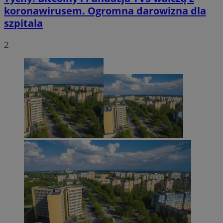
koronawirusem. Ogromna darowizna dla
szpitala
2