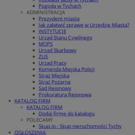
Pogoda w Tychach
ADMINISTRACJA
Prezydent miasta
Jak załatwić sprawę w Urzędzie Miasta?
INSTYTUCJE
Urząd Stanu Cywilnego
MOPS
Urząd Skarbowy
ZUS
Urząd Pracy
Komenda Miejska Policji
Straż Miejska
Straż Pożarna
Sąd Rejonowy
Prokuratura Rejonowa
KATALOG FIRM
KATALOG FIRM
Dodaj firmę do katalogu
POLECAMY
Skup.io - Skup nieruchomości Tychy
OGŁOSZENIA