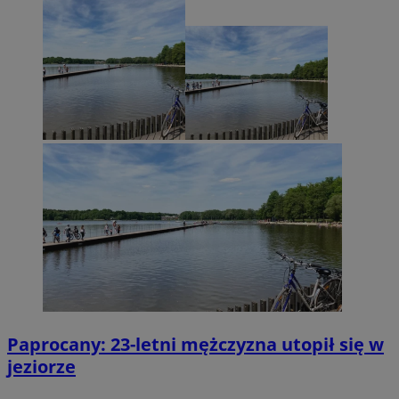
Paprocany: 23-letni mężczyzna utopił się w
jeziorze