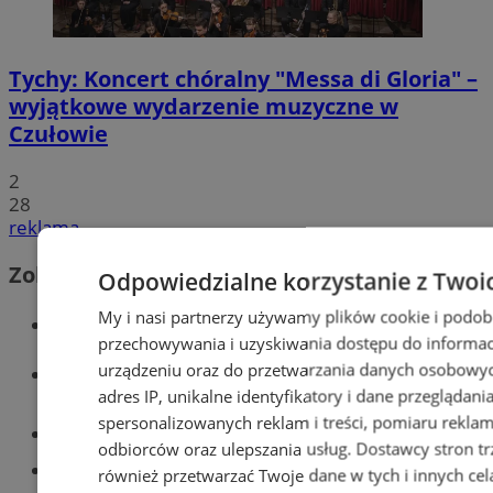
Tychy: Koncert chóralny "Messa di Gloria" –
wyjątkowe wydarzenie muzyczne w
Czułowie
2
28
reklama
Zobacz również
Odpowiedzialne korzystanie z Twoi
My i nasi partnerzy używamy plików cookie i podob
Wiadomości kryminalne w Tychach
przechowywania i uzyskiwania dostępu do informac
urządzeniu oraz do przetwarzania danych osobowych
Wiadomości lokalne
adres IP, unikalne identyfikatory i dane przeglądani
spersonalizowanych reklam i treści, pomiaru reklam i
Części samochodowe do -70%!
odbiorców oraz ulepszania usług.
Dostawcy stron tr
Tworzenie stron www - Tychy
również przetwarzać Twoje dane w tych i innych cel