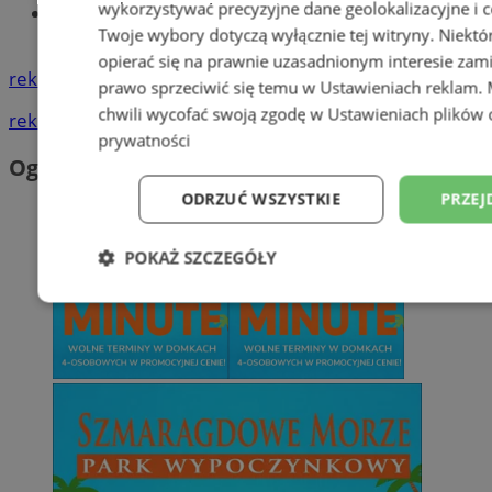
wykorzystywać precyzyjne dane geolokalizacyjne i c
Znajdź pracę - codziennie nowe
Twoje wybory dotyczą wyłącznie tej witryny. Niekt
ogłoszenia
opierać się na prawnie uzasadnionym interesie zami
reklama
prawo sprzeciwić się temu w
Ustawieniach reklam
.
chwili wycofać swoją zgodę w
Ustawieniach plików 
reklama
prywatności
Ogłoszenia
ODRZUĆ WSZYSTKIE
PRZEJ
POKAŻ SZCZEGÓŁY
Niezbędne
Wydajność
Targetowani
Niesklasyfikowane