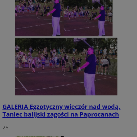
GALERIA
Egzotyczny wieczór nad wodą.
Taniec balijski zagości na Paprocanach
25