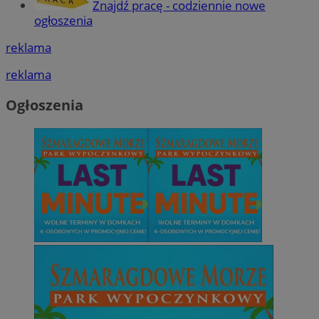
Znajdź pracę - codziennie nowe
Niezbędne pliki cookie umożliwiają korzystanie z podstawowych fun
ogłoszenia
internetowej, takich jak logowanie użytkownika i zarządzanie kont
niezbędnych plików cookie nie można prawidłowo korzystać ze stro
reklama
Provider
/
Okres
Nazwa
reklama
Domena
przechowywani
SessID
mojetychy.pl
1 rok
Ogłoszenia
QeSessID
mojetychy.pl
1 rok
MvSessID
mojetychy.pl
1 rok
CookieScriptConsent
4 tygodnie 2 dn
CookieScript
mojetychy.pl