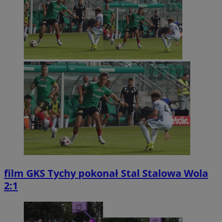
film
GKS Tychy pokonał Stal Stalowa Wola
2:1