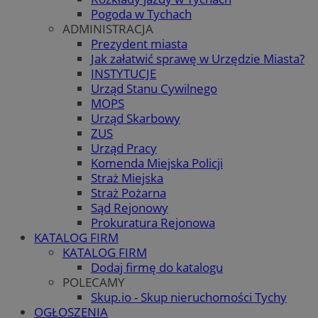
Pogoda w Tychach
ADMINISTRACJA
Prezydent miasta
Jak załatwić sprawę w Urzędzie Miasta?
INSTYTUCJE
Urząd Stanu Cywilnego
MOPS
Urząd Skarbowy
ZUS
Urząd Pracy
Komenda Miejska Policji
Straż Miejska
Straż Pożarna
Sąd Rejonowy
Prokuratura Rejonowa
KATALOG FIRM
KATALOG FIRM
Dodaj firmę do katalogu
POLECAMY
Skup.io - Skup nieruchomości Tychy
OGŁOSZENIA