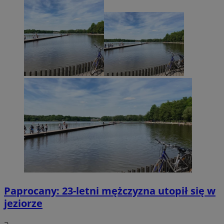
Paprocany: 23-letni mężczyzna utopił się w
jeziorze