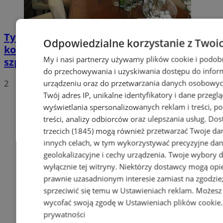
Tychy: Bitcoiny i Fundacja TVS walczą z
Odpowiedzialne korzystanie z Twoi
koronawirusem. Ogromna darowizna dla
My i nasi partnerzy używamy plików cookie i podob
szpitala
do przechowywania i uzyskiwania dostępu do infor
2
urządzeniu oraz do przetwarzania danych osobowych
Twój adres IP, unikalne identyfikatory i dane przeglą
wyświetlania spersonalizowanych reklam i treści, p
treści, analizy odbiorców oraz ulepszania usług.
Dos
trzecich (1845)
mogą również przetwarzać Twoje dan
innych celach, w tym wykorzystywać precyzyjne da
geolokalizacyjne i cechy urządzenia. Twoje wybory 
wyłącznie tej witryny. Niektórzy dostawcy mogą opie
prawnie uzasadnionym interesie zamiast na zgodzi
sprzeciwić się temu w
Ustawieniach reklam
. Możesz
wycofać swoją zgodę w
Ustawieniach plików cookie
prywatności