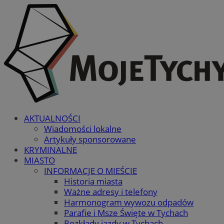
AKTUALNOŚCI
Wiadomości lokalne
Artykuły sponsorowane
KRYMINALNE
MIASTO
INFORMACJE O MIEŚCIE
Historia miasta
Ważne adresy i telefony
Harmonogram wywozu odpadów
Parafie i Msze Święte w Tychach
Rozkłady jazdy w Tychach