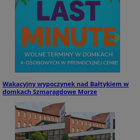
Go
VISITOR_PRIVACY_METADATA
5 miesięcy 4
YouTube
tygodnie
.youtube.com
Wakacyjny wypoczynek nad Bałtykiem w
domkach Szmaragdowe Morze