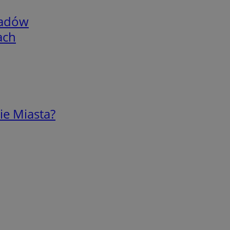
adów
ach
ie Miasta?