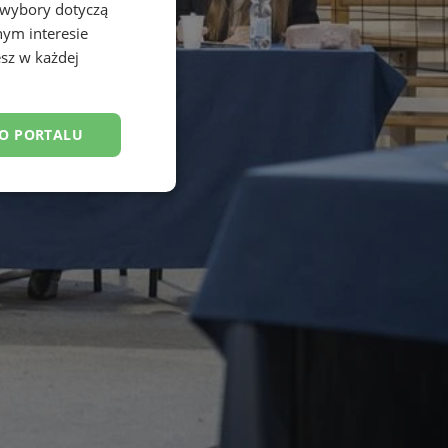
 wybory dotyczą
nym interesie
sz w każdej
DO PORTALU
esklasyfikowane
ane
owanie użytkownika i
j.