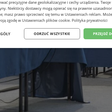
wać precyzyjne dane geolokalizacyjne i cechy urządzenia. Twoje
tryny. Niektórzy dostawcy mogą opierać się na prawnie uzasadnio
ie; masz prawo sprzeciwić się temu w
Ustawieniach reklam
. Może
woją zgodę w
Ustawieniach plików cookie
.
Polityka prywatności
EGÓŁY
ODRZUĆ WSZYSTKIE
PRZEJDŹ 
Wydajność
Targetowanie
Funkcjonalność
Ni
ezbędne
Wydajność
Targetowanie
Funkcjonalność
Niesklasyfikow
ie umożliwiają korzystanie z podstawowych funkcji strony internetowej, takich jak log
Bez niezbędnych plików cookie nie można prawidłowo korzystać ze strony internetowe
Provider
/
Okres
Opis
Domena
przechowywania