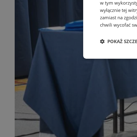
w tym wykorzysty
wyłącznie tej wi
zamiast na zgodz
chwili wycofać s
POKAŻ SZCZ
Niezbędne
Ni
Niezbędne pliki cook
zarządzanie kontem. 
Nazwa