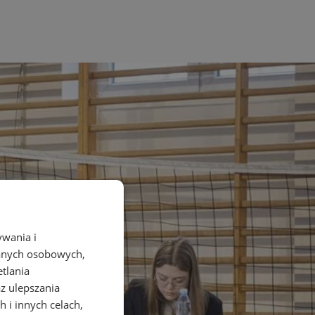
ywania i
danych osobowych,
etlania
az ulepszania
 i innych celach,