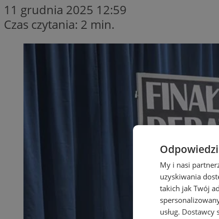
11 grudnia 2025 12:59
Czas czytania: 2 min.
Odpowiedzia
My i nasi partne
uzyskiwania dost
takich jak Twój a
spersonalizowanyc
usług.
Dostawcy s