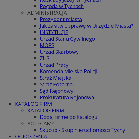
Pogoda w Tychach
ADMINISTRACJA
Prezydent miasta
Jak załatwić sprawę w Urzędzie Miasta?
INSTYTUCJE
Urząd Stanu Cywilnego
MOPS
Urząd Skarbowy
ZUS
Urząd Pracy
Komenda Miejska Policji
Straż Miejska
Straż Pożarna
Sąd Rejonowy
Prokuratura Rejonowa
KATALOG FIRM
KATALOG FIRM
Dodaj firmę do katalogu
POLECAMY
Skup.io - Skup nieruchomości Tychy
OGŁOSZENIA