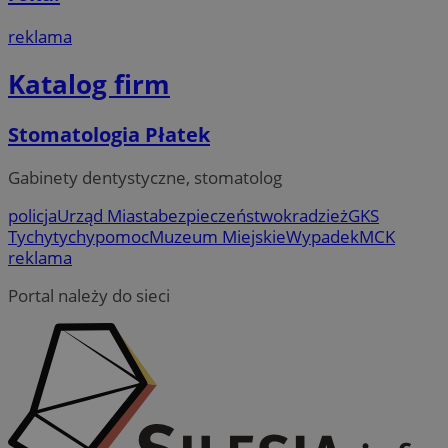
reklama
Katalog firm
Stomatologia Płatek
Gabinety dentystyczne, stomatolog
policja
Urząd Miasta
bezpieczeństwo
kradzież
GKS
Tychy
tychy
pomoc
Muzeum Miejskie
Wypadek
MCK
reklama
Portal należy do sieci