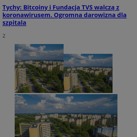
Tychy: Bitcoiny i Fundacja TVS walczą z
koronawirusem. Ogromna darowizna dla
szpitala
2