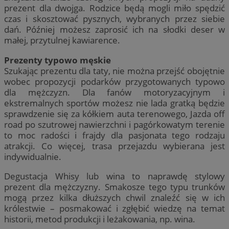
prezent dla dwojga. Rodzice będą mogli miło spędzić
czas i skosztować pysznych, wybranych przez siebie
dań. Później możesz zaprosić ich na słodki deser w
małej, przytulnej kawiarence.
Prezenty typowo męskie
Szukając prezentu dla taty, nie można przejść obojętnie
wobec propozycji podarków przygotowanych typowo
dla mężczyzn. Dla fanów motoryzacyjnym i
ekstremalnych sportów możesz nie lada gratką będzie
sprawdzenie się za kółkiem auta terenowego, Jazda off
road po szutrowej nawierzchni i pagórkowatym terenie
to moc radości i frajdy dla pasjonata tego rodzaju
atrakcji. Co więcej, trasa przejazdu wybierana jest
indywidualnie.
Degustacja Whisy lub wina to naprawdę stylowy
prezent dla mężczyzny. Smakosze tego typu trunków
mogą przez kilka dłuższych chwil znaleźć się w ich
królestwie – posmakować i zgłębić wiedzę na temat
historii, metod produkcji i leżakowania, np. wina.