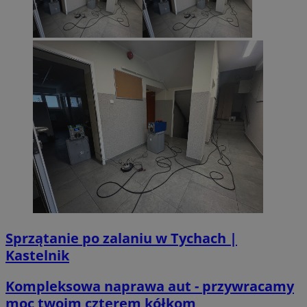
Sprzątanie po zalaniu w Tychach |
Kastelnik
Kompleksowa naprawa aut - przywracamy
moc twoim czterem kółkom