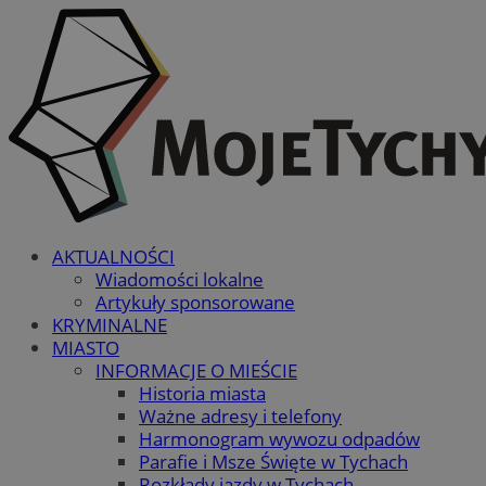
AKTUALNOŚCI
Wiadomości lokalne
Artykuły sponsorowane
KRYMINALNE
MIASTO
INFORMACJE O MIEŚCIE
Historia miasta
Ważne adresy i telefony
Harmonogram wywozu odpadów
Parafie i Msze Święte w Tychach
Rozkłady jazdy w Tychach