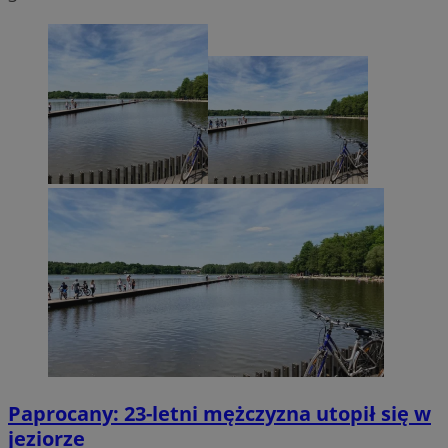
Paprocany: 23-letni mężczyzna utopił się w
jeziorze