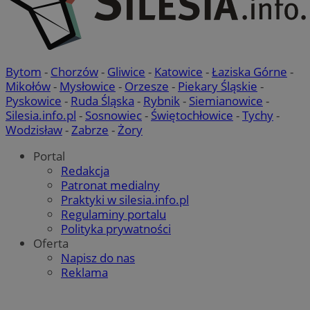
Bytom
-
Chorzów
-
Gliwice
-
Katowice
-
Łaziska Górne
-
Mikołów
-
Mysłowice
-
Orzesze
-
Piekary Śląskie
-
Pyskowice
-
Ruda Śląska
-
Rybnik
-
Siemianowice
-
Silesia.info.pl
-
Sosnowiec
-
Świętochłowice
-
Tychy
-
Wodzisław
-
Zabrze
-
Żory
Portal
Redakcja
Patronat medialny
Praktyki w silesia.info.pl
Regulaminy portalu
Polityka prywatności
Oferta
Napisz do nas
Reklama