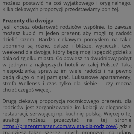
możesz postawić na coś wyjątkowego i oryginalnego.
Kilka ciekawych propozycji przedstawiamy poniżej.
Prezenty dla dwojga
Jeśli chcesz obdarować rodziców wspólnie, to zawsze
możesz kupić im jeden prezent, aby mogli tę radość
dzielić razem. Bardzo ciekawym pomysłem na takie
upominki są różne, dalsze i bliższe, wycieczki, tzw.
weekend dla dwojga, który będą mogli spędzić gdzieś z
dala od zgiełku miasta. Co powiesz na dwudniowy pobyt
w jednym z najlepszych hoteli w całej Polsce? Taką
niespodzianką sprawisz im wiele radości i na pewno
będą długo o niej pamiętać. Luksusowe apartamenty,
strefa Wellenss i czas tylko dla siebie – czy można
chcieć czegoś więcej.
Drugą ciekawą propozycją rocznicowego prezentu dla
rodziców jest zorganizowanie im kolacji w eleganckiej
restauracji, serwującej np. kuchnię polską. Więcej o tej
atrakcji możesz przeczytać na tej stronie
https://prezentmarzen.com/swieta-dla-rodzicow/
, gdzie
znajdziesz także szereg innych propozycji na udany