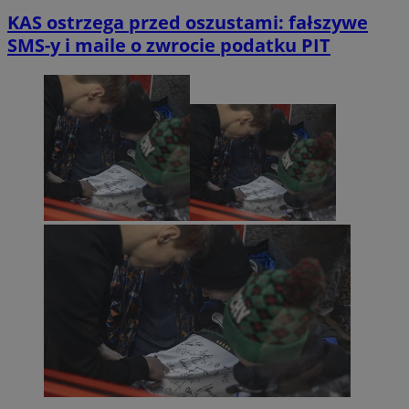
KAS ostrzega przed oszustami: fałszywe
SMS-y i maile o zwrocie podatku PIT