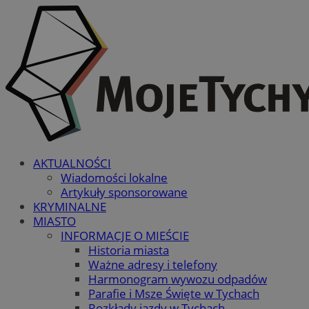
AKTUALNOŚCI
Wiadomości lokalne
Artykuły sponsorowane
KRYMINALNE
MIASTO
INFORMACJE O MIEŚCIE
Historia miasta
Ważne adresy i telefony
Harmonogram wywozu odpadów
Parafie i Msze Święte w Tychach
Rozkłady jazdy w Tychach