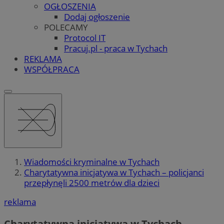
OGŁOSZENIA
Dodaj ogłoszenie
POLECAMY
Protocol IT
Pracuj.pl - praca w Tychach
REKLAMA
WSPÓŁPRACA
Wiadomości kryminalne w Tychach
Charytatywna inicjatywa w Tychach – policjanci
przepłynęli 2500 metrów dla dzieci
reklama
Charytatywna inicjatywa w Tychach –