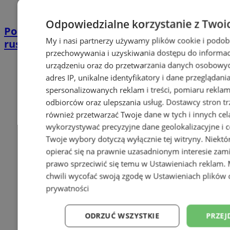
Odpowiedzialne korzystanie z Twoi
Pokaż swój kwitnący balkon. W Tychach
My i nasi partnerzy używamy plików cookie i podob
ruszyła trzecia edycja konkursu
przechowywania i uzyskiwania dostępu do informac
urządzeniu oraz do przetwarzania danych osobowych
adres IP, unikalne identyfikatory i dane przeglądani
spersonalizowanych reklam i treści, pomiaru reklam i
odbiorców oraz ulepszania usług.
Dostawcy stron tr
również przetwarzać Twoje dane w tych i innych cel
wykorzystywać precyzyjne dane geolokalizacyjne i c
Twoje wybory dotyczą wyłącznie tej witryny. Niekt
opierać się na prawnie uzasadnionym interesie zami
prawo sprzeciwić się temu w
Ustawieniach reklam
.
chwili wycofać swoją zgodę w
Ustawieniach plików 
prywatności
ODRZUĆ WSZYSTKIE
PRZEJ