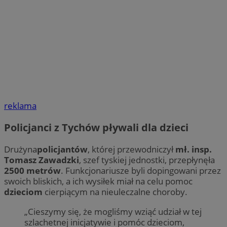
reklama
Policjanci z Tychów pływali dla dzieci
Drużyna
policjantów
, której przewodniczył
mł. insp.
Tomasz Zawadzki
, szef tyskiej jednostki, przepłynęła
2500 metrów
. Funkcjonariusze byli dopingowani przez
swoich bliskich, a ich wysiłek miał na celu pomoc
dzieciom
cierpiącym na nieuleczalne choroby.
„Cieszymy się, że mogliśmy wziąć udział w tej
szlachetnej inicjatywie i pomóc dzieciom,