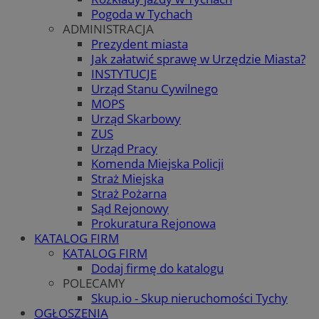
Pogoda w Tychach
ADMINISTRACJA
Prezydent miasta
Jak załatwić sprawę w Urzędzie Miasta?
INSTYTUCJE
Urząd Stanu Cywilnego
MOPS
Urząd Skarbowy
ZUS
Urząd Pracy
Komenda Miejska Policji
Straż Miejska
Straż Pożarna
Sąd Rejonowy
Prokuratura Rejonowa
KATALOG FIRM
KATALOG FIRM
Dodaj firmę do katalogu
POLECAMY
Skup.io - Skup nieruchomości Tychy
OGŁOSZENIA