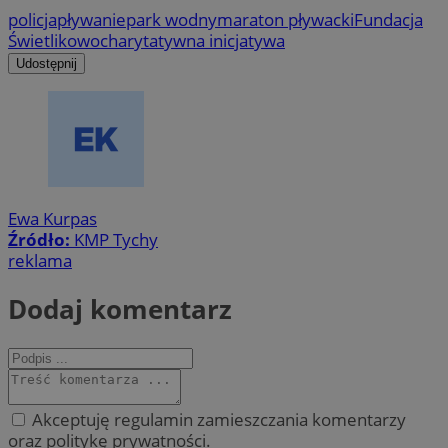
policja
pływanie
park wodny
maraton pływacki
Fundacja
Świetlikowo
charytatywna inicjatywa
Udostępnij
Ewa Kurpas
Źródło:
KMP Tychy
reklama
Dodaj komentarz
Akceptuję regulamin zamieszczania komentarzy
oraz politykę prywatności.