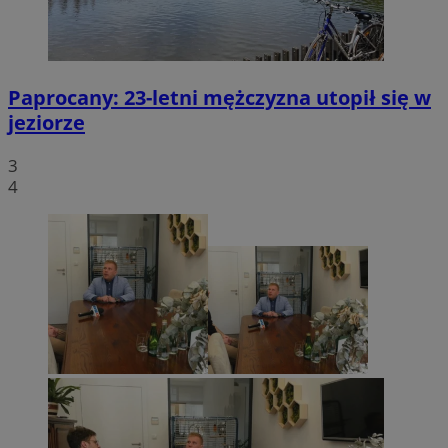
Paprocany: 23-letni mężczyzna utopił się w
jeziorze
3
4