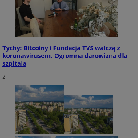
Tychy: Bitcoiny i Fundacja TVS walczą z
koronawirusem. Ogromna darowizna dla
szpitala
2