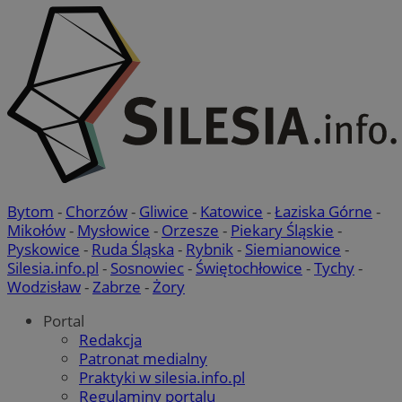
Bytom
-
Chorzów
-
Gliwice
-
Katowice
-
Łaziska Górne
-
Mikołów
-
Mysłowice
-
Orzesze
-
Piekary Śląskie
-
Pyskowice
-
Ruda Śląska
-
Rybnik
-
Siemianowice
-
Silesia.info.pl
-
Sosnowiec
-
Świętochłowice
-
Tychy
-
Wodzisław
-
Zabrze
-
Żory
Portal
Redakcja
Patronat medialny
Praktyki w silesia.info.pl
Regulaminy portalu