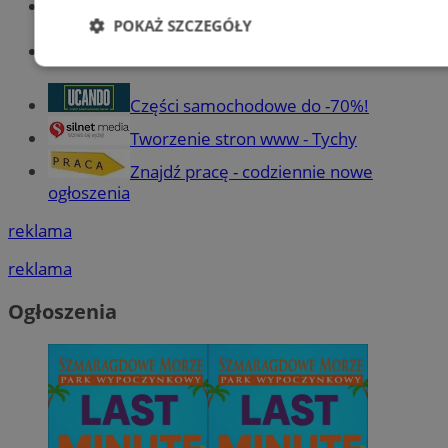
Wiadomości kryminalne w Tychach
POKAŻ SZCZEGÓŁY
Wiadomości lokalne
Niezbędne
Wydajność
Targetowani
Części samochodowe do -70%!
Tworzenie stron www - Tychy
Niesklasyfikowane
Znajdź pracę - codziennie nowe
ogłoszenia
reklama
reklama
Niezbędne
Wydajność
Targetowanie
Funkcjonalno
Ogłoszenia
Niezbędne pliki cookie umożliwiają korzystanie z podstawowych fun
takich jak logowanie użytkownika i zarządzanie kontem. Bez niezb
można prawidłowo korzystać ze strony internetowej.
Provider
/
Okres
Nazwa
Domena
przechowywani
SessID
mojetychy.pl
1 rok