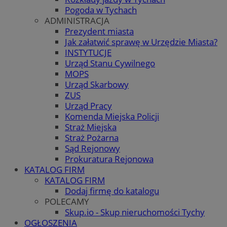
Pogoda w Tychach
ADMINISTRACJA
Prezydent miasta
Jak załatwić sprawę w Urzędzie Miasta?
INSTYTUCJE
Urząd Stanu Cywilnego
MOPS
Urząd Skarbowy
ZUS
Urząd Pracy
Komenda Miejska Policji
Straż Miejska
Straż Pożarna
Sąd Rejonowy
Prokuratura Rejonowa
KATALOG FIRM
KATALOG FIRM
Dodaj firmę do katalogu
POLECAMY
Skup.io - Skup nieruchomości Tychy
OGŁOSZENIA