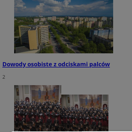
Dowody osobiste z odciskami palców
2