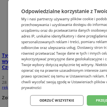
Odpowiedzialne korzystanie z Twoi
My i nasi partnerzy używamy plików cookie i podob
przechowywania i uzyskiwania dostępu do informac
urządzeniu oraz do przetwarzania danych osobowych
adres IP, unikalne identyfikatory i dane przeglądani
spersonalizowanych reklam i treści, pomiaru reklam i
odbiorców oraz ulepszania usług.
Dostawcy stron tr
również przetwarzać Twoje dane w tych i innych cel
Tychy: Koncert chóralny "Messa di Gloria" –
wykorzystywać precyzyjne dane geolokalizacyjne i c
wyjątkowe wydarzenie muzyczne w
Twoje wybory dotyczą wyłącznie tej witryny. Niekt
Czułowie
opierać się na prawnie uzasadnionym interesie zami
prawo sprzeciwić się temu w
Ustawieniach reklam
.
2
chwili wycofać swoją zgodę w
Ustawieniach plików 
28
reklama
prywatności
Zobacz również
ODRZUĆ WSZYSTKIE
PRZEJ