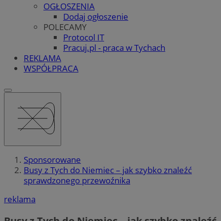
OGŁOSZENIA
Dodaj ogłoszenie
POLECAMY
Protocol IT
Pracuj.pl - praca w Tychach
REKLAMA
WSPÓŁPRACA
Sponsorowane
Busy z Tych do Niemiec – jak szybko znaleźć
sprawdzonego przewoźnika
reklama
Busy z Tych do Niemiec – jak szybko znaleźć