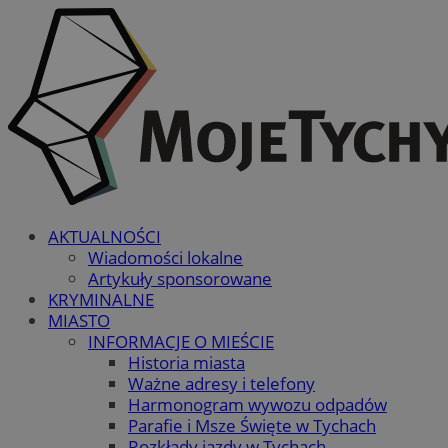
AKTUALNOŚCI
Wiadomości lokalne
Artykuły sponsorowane
KRYMINALNE
MIASTO
INFORMACJE O MIEŚCIE
Historia miasta
Ważne adresy i telefony
Harmonogram wywozu odpadów
Parafie i Msze Święte w Tychach
Rozkłady jazdy w Tychach