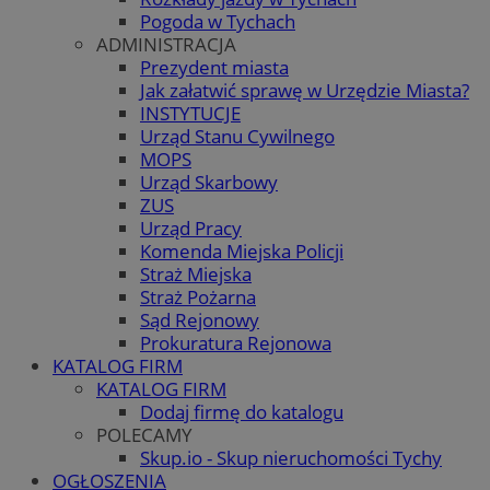
Pogoda w Tychach
ADMINISTRACJA
Prezydent miasta
Jak załatwić sprawę w Urzędzie Miasta?
INSTYTUCJE
Urząd Stanu Cywilnego
MOPS
Urząd Skarbowy
ZUS
Urząd Pracy
Komenda Miejska Policji
Straż Miejska
Straż Pożarna
Sąd Rejonowy
Prokuratura Rejonowa
KATALOG FIRM
KATALOG FIRM
Dodaj firmę do katalogu
POLECAMY
Skup.io - Skup nieruchomości Tychy
OGŁOSZENIA