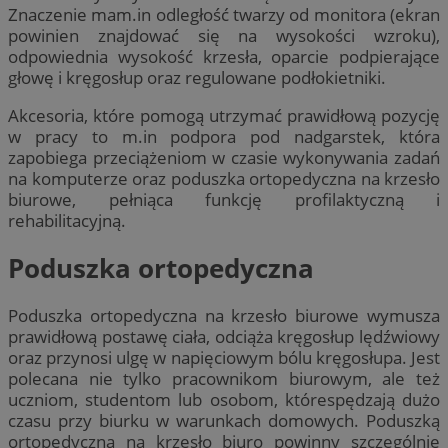
Znaczenie mam.in odległość twarzy od monitora (ekran
powinien znajdować się na wysokości wzroku),
odpowiednia wysokość krzesła, oparcie podpierające
głowę i kręgosłup oraz regulowane podłokietniki.
Akcesoria, które pomogą utrzymać prawidłową pozycję
w pracy to m.in podpora pod nadgarstek, która
zapobiega przeciążeniom w czasie wykonywania zadań
na komputerze oraz poduszka ortopedyczna na krzesło
biurowe, pełniąca funkcję profilaktyczną i
rehabilitacyjną.
Poduszka ortopedyczna
Poduszka ortopedyczna na krzesło biurowe wymusza
prawidłową postawę ciała, odciąża kręgosłup lędźwiowy
oraz przynosi ulgę w napięciowym bólu kręgosłupa. Jest
polecana nie tylko pracownikom biurowym, ale też
uczniom, studentom lub osobom, którespędzają dużo
czasu przy biurku w warunkach domowych. Poduszką
ortopedyczną na krzesło biuro powinny szczególnie