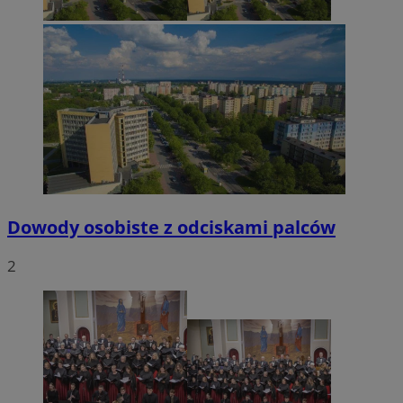
Dowody osobiste z odciskami palców
2