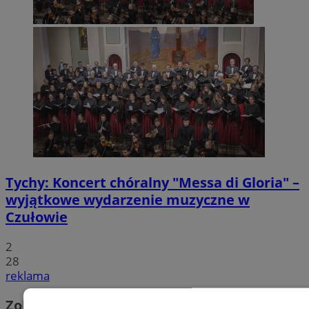
Tychy: Koncert chóralny "Messa di Gloria" –
wyjątkowe wydarzenie muzyczne w
Czułowie
2
28
reklama
Zobacz również