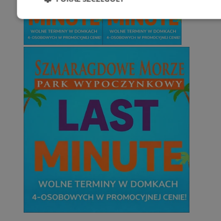
Niezbędne
Wydajność
Targetowani
Niesklasyfikowane
Niezbędne
Wydajność
Targetowanie
Funkcjonalno
Niezbędne pliki cookie umożliwiają korzystanie z podstawowych fun
takich jak logowanie użytkownika i zarządzanie kontem. Bez niezb
można prawidłowo korzystać ze strony internetowej.
Provider
/
Okres
Nazwa
Domena
przechowywani
SessID
mojetychy.pl
1 rok