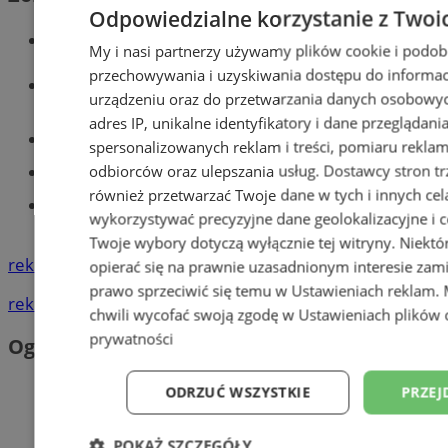
Odpowiedzialne korzystanie z Twoi
Wiadomości kryminalne w Tychach
My i nasi partnerzy używamy plików cookie i podob
przechowywania i uzyskiwania dostępu do informac
Wiadomości lokalne
urządzeniu oraz do przetwarzania danych osobowych
adres IP, unikalne identyfikatory i dane przeglądani
Części samochodowe do -70%!
spersonalizowanych reklam i treści, pomiaru reklam i
odbiorców oraz ulepszania usług.
Dostawcy stron tr
Tworzenie stron www - Tychy
również przetwarzać Twoje dane w tych i innych cel
Znajdź pracę - codziennie nowe
wykorzystywać precyzyjne dane geolokalizacyjne i c
ogłoszenia
Twoje wybory dotyczą wyłącznie tej witryny. Niekt
reklama
opierać się na prawnie uzasadnionym interesie zami
prawo sprzeciwić się temu w
Ustawieniach reklam
.
reklama
chwili wycofać swoją zgodę w
Ustawieniach plików 
prywatności
Ogłoszenia
ODRZUĆ WSZYSTKIE
PRZEJ
POKAŻ SZCZEGÓŁY