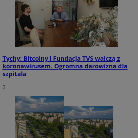
Tychy: Bitcoiny i Fundacja TVS walczą z
koronawirusem. Ogromna darowizna dla
szpitala
2