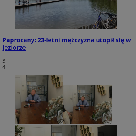
Paprocany: 23-letni mężczyzna utopił się w
jeziorze
3
4