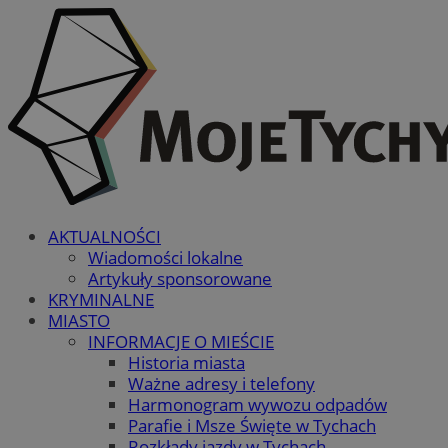
AKTUALNOŚCI
Wiadomości lokalne
Artykuły sponsorowane
KRYMINALNE
MIASTO
INFORMACJE O MIEŚCIE
Historia miasta
Ważne adresy i telefony
Harmonogram wywozu odpadów
Parafie i Msze Święte w Tychach
Rozkłady jazdy w Tychach