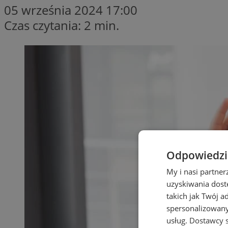
05 września 2024 17:00
Czas czytania: 2 min.
Odpowiedzia
My i nasi partne
uzyskiwania dost
takich jak Twój a
spersonalizowanyc
usług.
Dostawcy s