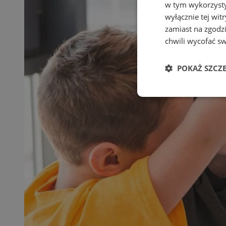
w tym wykorzysty
wyłącznie tej wi
zamiast na zgodz
chwili wycofać s
POKAŻ SZCZ
Niezbędne
Ni
Niezbędne pliki cook
zarządzanie kontem. 
Nazwa