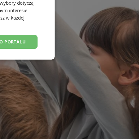
 wybory dotyczą
nym interesie
sz w każdej
DO PORTALU
esklasyfikowane
ane
owanie użytkownika i
j.