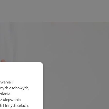
ywania i
danych osobowych,
etlania
az ulepszania
 i innych celach,