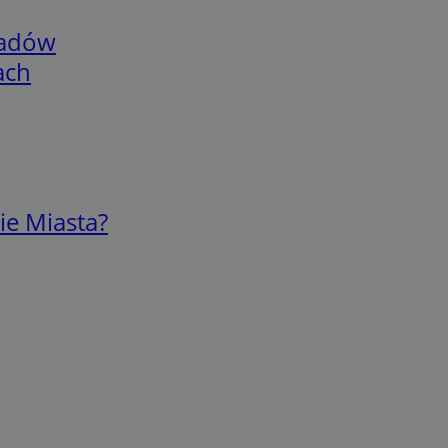
adów
ach
ie Miasta?