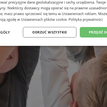
wać precyzyjne dane geolokalizacyjne i cechy urządzenia. Twoje
tryny. Niektórzy dostawcy mogą opierać się na prawnie uzasadnio
ie; masz prawo sprzeciwić się temu w
Ustawieniach reklam
. Może
woją zgodę w
Ustawieniach plików cookie
.
Polityka prywatności
EGÓŁY
ODRZUĆ WSZYSTKIE
PRZEJDŹ 
Wydajność
Targetowanie
Funkcjonalność
Ni
ezbędne
Wydajność
Targetowanie
Funkcjonalność
Niesklasyfikow
ie umożliwiają korzystanie z podstawowych funkcji strony internetowej, takich jak log
Bez niezbędnych plików cookie nie można prawidłowo korzystać ze strony internetowe
Provider
/
Okres
Opis
Domena
przechowywania