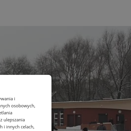
ywania i
danych osobowych,
etlania
az ulepszania
 i innych celach,