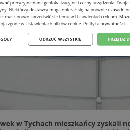
wać precyzyjne dane geolokalizacyjne i cechy urządzenia. Twoje
tryny. Niektórzy dostawcy mogą opierać się na prawnie uzasadnio
ie; masz prawo sprzeciwić się temu w
Ustawieniach reklam
. Może
woją zgodę w
Ustawieniach plików cookie
.
Polityka prywatności
EGÓŁY
ODRZUĆ WSZYSTKIE
PRZEJDŹ 
Wydajność
Targetowanie
Funkcjonalność
Ni
ezbędne
Wydajność
Targetowanie
Funkcjonalność
Niesklasyfikow
ie umożliwiają korzystanie z podstawowych funkcji strony internetowej, takich jak log
Bez niezbędnych plików cookie nie można prawidłowo korzystać ze strony internetowe
wek w Tychach mieszkańcy zyskali no
Provider
/
Okres
Opis
Domena
przechowywania