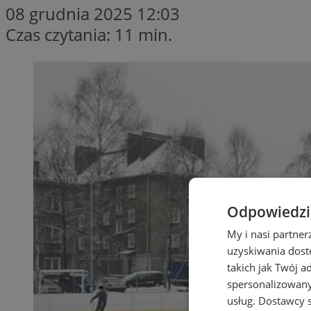
08 grudnia 2025 12:03
Czas czytania: 11 min.
Odpowiedzia
My i nasi partne
uzyskiwania dost
takich jak Twój a
spersonalizowanyc
usług.
Dostawcy s