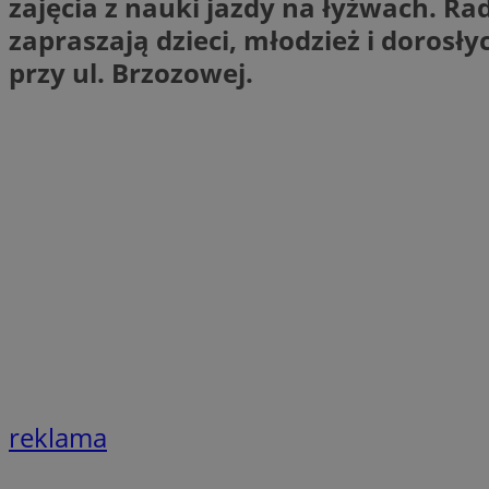
zajęcia z nauki jazdy na łyżwach. Ra
SessID
zapraszają dzieci, młodzież i doros
QeSessID
przy ul. Brzozowej.
MvSessID
CookieScriptConse
VISITOR_PRIVACY_
Nazwa
Nazwa
ustat_jn29ek10jrjhX
Nazwa
ustat_age3nve3hm
OAID
IDE
openstat_8svbs0xb
reklama
openstat_gid