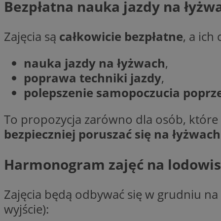
Bezpłatna nauka jazdy na łyżw
__gpi
test_cookie
Zajęcia są
całkowicie bezpłatne
, a ich
YSC
_ga_MG4479S3YN
nauka jazdy na łyżwach
,
__Secure-
ustat_gid
ROLLOUT_TOKEN
poprawa techniki jazdy
,
polepszenie samopoczucia poprze
__gads
_clsk
To propozycja zarówno dla osób, które do
bezpieczniej poruszać się na łyżwach
VISITOR_INFO1_LIV
_ga
Harmonogram zajęć na lodowisk
_fbp
Zajęcia będą odbywać się w grudniu na
wyjście):
_clck