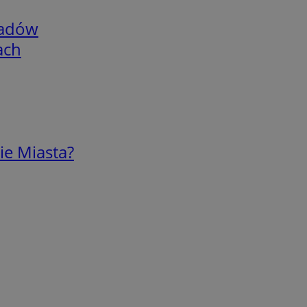
adów
ach
ie Miasta?