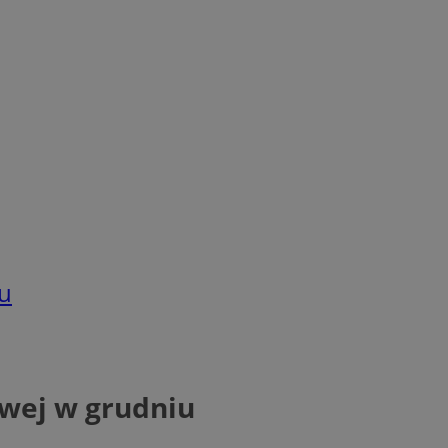
iu
owej w grudniu