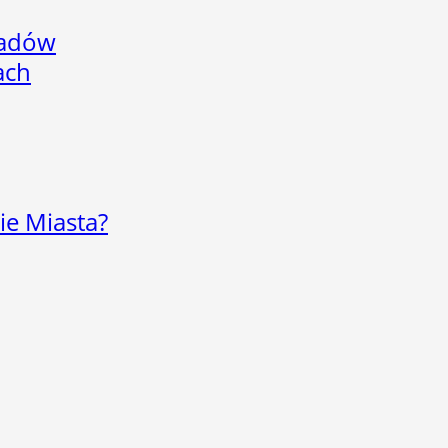
adów
ach
ie Miasta?