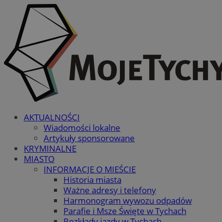
AKTUALNOŚCI
Wiadomości lokalne
Artykuły sponsorowane
KRYMINALNE
MIASTO
INFORMACJE O MIEŚCIE
Historia miasta
Ważne adresy i telefony
Harmonogram wywozu odpadów
Parafie i Msze Święte w Tychach
Rozkłady jazdy w Tychach