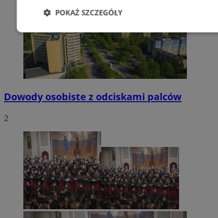
POKAŻ SZCZEGÓŁY
Niezbędne
Wydajność
Targetowani
Niesklasyfikowane
Dowody osobiste z odciskami palców
2
Niezbędne
Wydajność
Targetowanie
Funkcjonalno
Niezbędne pliki cookie umożliwiają korzystanie z podstawowych fun
takich jak logowanie użytkownika i zarządzanie kontem. Bez niezb
można prawidłowo korzystać ze strony internetowej.
Provider
/
Okres
Nazwa
Domena
przechowywani
SessID
mojetychy.pl
1 rok