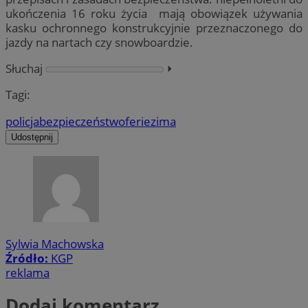
ukończenia 16 roku życia mają obowiązek używania
kasku ochronnego konstrukcyjnie przeznaczonego do
jazdy na nartach czy snowboardzie.
Słuchaj
⏵︎
Tagi:
policja
bezpieczeństwo
ferie
zima
Udostępnij
Sylwia Machowska
Źródło:
KGP
reklama
Dodaj komentarz