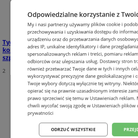
Odpowiedzialne korzystanie z Twoi
My i nasi partnerzy używamy plików cookie i podob
przechowywania i uzyskiwania dostępu do informac
urządzeniu oraz do przetwarzania danych osobowych
Tychy: Bitcoiny i Fundacja TVS walczą z
adres IP, unikalne identyfikatory i dane przeglądani
koronawirusem. Ogromna darowizna dla
spersonalizowanych reklam i treści, pomiaru reklam i
szpitala
odbiorców oraz ulepszania usług.
Dostawcy stron tr
również przetwarzać Twoje dane w tych i innych cel
2
wykorzystywać precyzyjne dane geolokalizacyjne i c
Twoje wybory dotyczą wyłącznie tej witryny. Niekt
opierać się na prawnie uzasadnionym interesie zami
prawo sprzeciwić się temu w
Ustawieniach reklam
.
chwili wycofać swoją zgodę w
Ustawieniach plików 
prywatności
ODRZUĆ WSZYSTKIE
PRZEJ