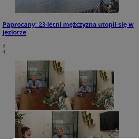
Paprocany: 23-letni mężczyzna utopił się w
jeziorze
3
4