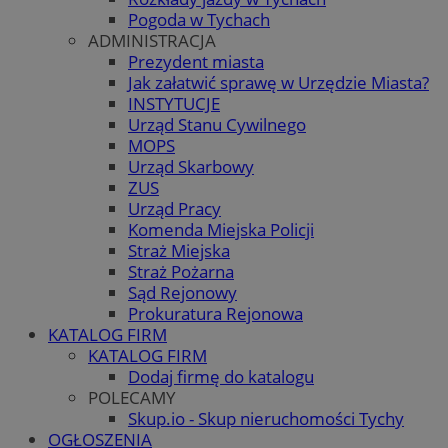
Pogoda w Tychach
ADMINISTRACJA
Prezydent miasta
Jak załatwić sprawę w Urzędzie Miasta?
INSTYTUCJE
Urząd Stanu Cywilnego
MOPS
Urząd Skarbowy
ZUS
Urząd Pracy
Komenda Miejska Policji
Straż Miejska
Straż Pożarna
Sąd Rejonowy
Prokuratura Rejonowa
KATALOG FIRM
KATALOG FIRM
Dodaj firmę do katalogu
POLECAMY
Skup.io - Skup nieruchomości Tychy
OGŁOSZENIA