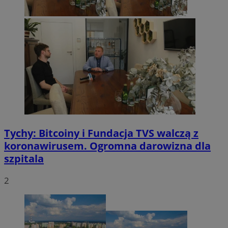
Tychy: Bitcoiny i Fundacja TVS walczą z
koronawirusem. Ogromna darowizna dla
szpitala
2