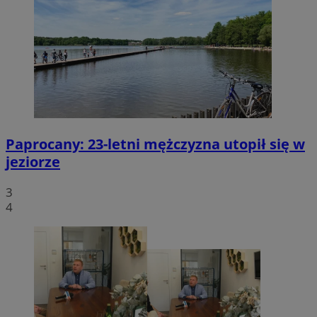
Paprocany: 23-letni mężczyzna utopił się w
jeziorze
3
4