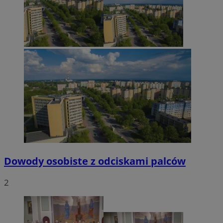
Dowody osobiste z odciskami palców
2