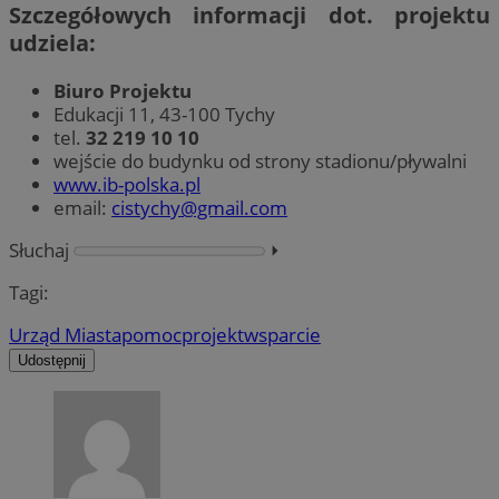
Szczegółowych informacji dot. projektu
udziela:
Biuro Projektu
Edukacji 11, 43-100 Tychy
tel.
32 219 10 10
wejście do budynku od strony stadionu/pływalni
www.ib-polska.pl
email:
cistychy@gmail.com
Słuchaj
⏵︎
Tagi:
Urząd Miasta
pomoc
projekt
wsparcie
Udostępnij