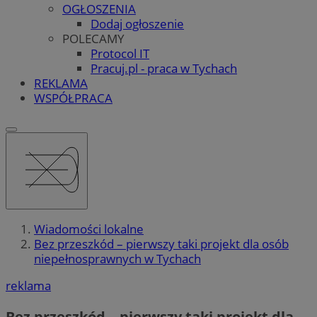
OGŁOSZENIA
Dodaj ogłoszenie
POLECAMY
Protocol IT
Pracuj.pl - praca w Tychach
REKLAMA
WSPÓŁPRACA
Wiadomości lokalne
Bez przeszkód – pierwszy taki projekt dla osób
niepełnosprawnych w Tychach
reklama
Bez przeszkód – pierwszy taki projekt dla