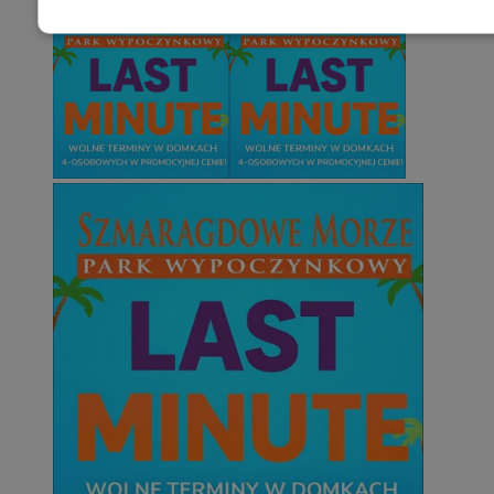
Niezbędne
Wydajność
Targetowani
Niesklasyfikowane
Niezbędne
Wydajność
Targetowanie
Funkcjonalno
Niezbędne pliki cookie umożliwiają korzystanie z podstawowych fun
takich jak logowanie użytkownika i zarządzanie kontem. Bez niezb
można prawidłowo korzystać ze strony internetowej.
Provider
/
Okres
Nazwa
Domena
przechowywani
SessID
mojetychy.pl
1 rok