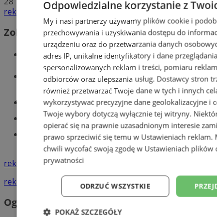
28
Odpowiedzialne korzystanie z Twoi
reklama
My i nasi partnerzy używamy plików cookie i podob
Zobacz również
przechowywania i uzyskiwania dostępu do informac
urządzeniu oraz do przetwarzania danych osobowych
Wiadomości kryminalne w Tychach
adres IP, unikalne identyfikatory i dane przeglądani
spersonalizowanych reklam i treści, pomiaru reklam i
Wiadomości lokalne
odbiorców oraz ulepszania usług.
Dostawcy stron tr
również przetwarzać Twoje dane w tych i innych cel
Części samochodowe do -70%!
wykorzystywać precyzyjne dane geolokalizacyjne i c
Twoje wybory dotyczą wyłącznie tej witryny. Niekt
Tworzenie stron www - Tychy
opierać się na prawnie uzasadnionym interesie zami
Znajdź pracę - codziennie nowe
prawo sprzeciwić się temu w
Ustawieniach reklam
.
ogłoszenia
chwili wycofać swoją zgodę w
Ustawieniach plików 
prywatności
reklama
reklama
ODRZUĆ WSZYSTKIE
PRZEJ
Ogłoszenia
POKAŻ SZCZEGÓŁY