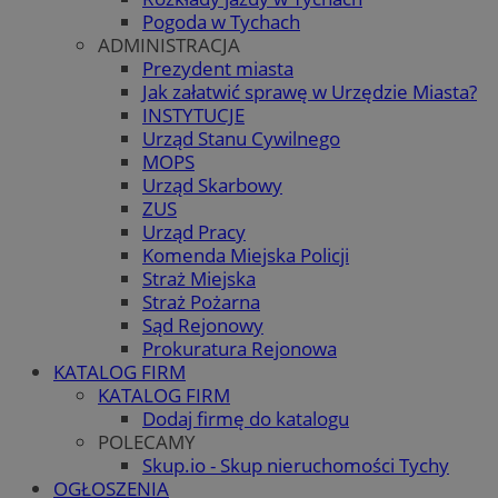
Pogoda w Tychach
ADMINISTRACJA
Prezydent miasta
Jak załatwić sprawę w Urzędzie Miasta?
INSTYTUCJE
Urząd Stanu Cywilnego
MOPS
Urząd Skarbowy
ZUS
Urząd Pracy
Komenda Miejska Policji
Straż Miejska
Straż Pożarna
Sąd Rejonowy
Prokuratura Rejonowa
KATALOG FIRM
KATALOG FIRM
Dodaj firmę do katalogu
POLECAMY
Skup.io - Skup nieruchomości Tychy
OGŁOSZENIA