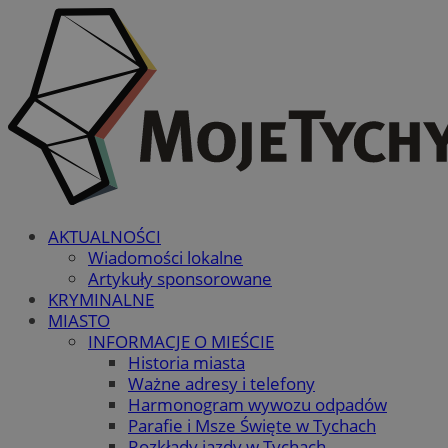
AKTUALNOŚCI
Wiadomości lokalne
Artykuły sponsorowane
KRYMINALNE
MIASTO
INFORMACJE O MIEŚCIE
Historia miasta
Ważne adresy i telefony
Harmonogram wywozu odpadów
Parafie i Msze Święte w Tychach
Rozkłady jazdy w Tychach