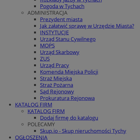
Pogoda w Tychach
ADMINISTRACJA
Prezydent miasta
Jak załatwić sprawę w Urzędzie Miasta?
INSTYTUCJE
Urząd Stanu Cywilnego
MOPS
Urząd Skarbowy
ZUS
Urząd Pracy
Komenda Miejska Policji
Straż Miejska
Straż Pożarna
Sąd Rejonowy
Prokuratura Rejonowa
KATALOG FIRM
KATALOG FIRM
Dodaj firmę do katalogu
POLECAMY
Skup.io - Skup nieruchomości Tychy
OGŁOSZENIA