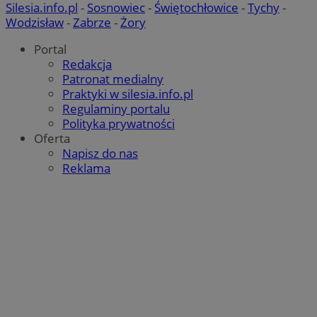
Silesia.info.pl
-
Sosnowiec
-
Świętochłowice
-
Tychy
-
Wodzisław
-
Zabrze
-
Żory
Portal
Redakcja
Patronat medialny
Praktyki w silesia.info.pl
Regulaminy portalu
Polityka prywatności
Oferta
Napisz do nas
Reklama