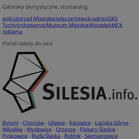
Gabinety dentystyczne, stomatolog
policja
Urząd Miasta
bezpieczeństwo
kradzież
GKS
Tychy
tychy
pomoc
Muzeum Miejskie
Wypadek
MCK
reklama
Portal należy do sieci
Bytom
-
Chorzów
-
Gliwice
-
Katowice
-
Łaziska Górne
-
Mikołów
-
Mysłowice
-
Orzesze
-
Piekary Śląskie
-
Pyskowice
-
Ruda Śląska
-
Rybnik
-
Siemianowice
-