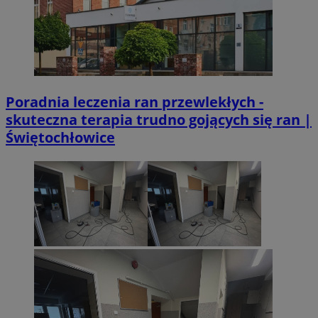
Poradnia leczenia ran przewlekłych -
skuteczna terapia trudno gojących się ran |
Świętochłowice