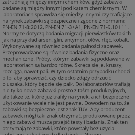
zatrudniają między innymi chemików, gdyż zabawki
badane są między innymi pod kątem chemicznym. W
laboratoriach sprawdza się między innymi czy trafiające
na rynek zabawki są bezpieczne i zgodne z normami:
PN-EN 71-8:2012, PN-EN 71-3+A1, PN-EN 71-9,10 i 11.
Normy te dotyczą badania migracji pierwiastków takich
jak na przykład arsen, glin, antymon, ołów, rtęć, kobalt.
Wykonywane są również badania palności zabawek.
Przeprowadzane są również badania fizyczne oraz
mechaniczne. Próby, którym zabawki są poddawane w
laboratoriach są bardzo różne. Skręca się je, kruszy,
rozciąga, nawet pali. W tym ostatnim przypadku chodzi
o to, aby sprawdzić, czy dziecko zdąży odrzucić
pluszaka, który będzie się palił. Do laboratoriów trafiają
nie tylko nowe zabawki prosto z taśm produkcyjnych,
ale także te, które już trafiły na rynek, a ich bezpieczne
użytkowanie wcale nie jest pewne. Dowodem na to, że
zabawki są bezpieczne jest znak TUV. Aby producent
zabawek mógł taki znak otrzymać, produkowane przez
niego zabawki muszą przejść testy i badania. Znak ten
otrzymają te zabawki, które powstały bez użycia
substancji szkodliwych dla dziecka. Normy