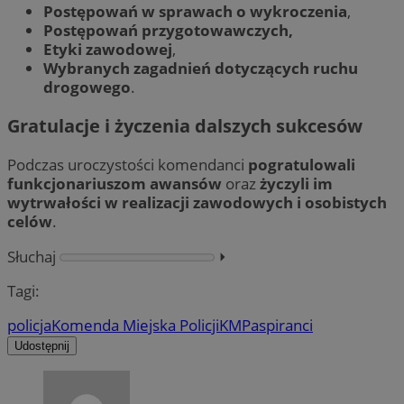
Postępowań w sprawach o wykroczenia
,
Postępowań przygotowawczych,
Etyki zawodowej
,
Wybranych zagadnień dotyczących ruchu
drogowego
.
Gratulacje i życzenia dalszych sukcesów
Podczas uroczystości komendanci
pogratulowali
funkcjonariuszom awansów
oraz
życzyli im
wytrwałości w realizacji zawodowych i osobistych
celów
.
Słuchaj
⏵︎
Tagi:
policja
Komenda Miejska Policji
KMP
aspiranci
Udostępnij