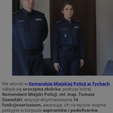
We wtorek w
Komendzie Miejskiej Policji w Tychach
odbyła się
uroczysta zbiórka
, podczas której
Komendant Miejski Policji, mł. insp. Tomasz
Zawadzki
, wręczył aktymianowania
14
funkcjonariuszom
, awansując ich na wyższe stopnie
policyjne w korpusie
aspirantów i podoficerów
.