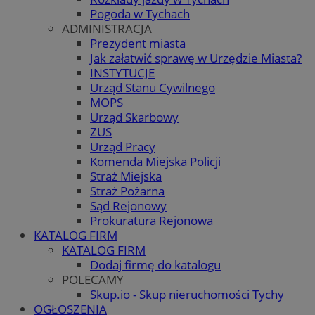
Pogoda w Tychach
ADMINISTRACJA
Prezydent miasta
Jak załatwić sprawę w Urzędzie Miasta?
INSTYTUCJE
Urząd Stanu Cywilnego
MOPS
Urząd Skarbowy
ZUS
Urząd Pracy
Komenda Miejska Policji
Straż Miejska
Straż Pożarna
Sąd Rejonowy
Prokuratura Rejonowa
KATALOG FIRM
KATALOG FIRM
Dodaj firmę do katalogu
POLECAMY
Skup.io - Skup nieruchomości Tychy
OGŁOSZENIA