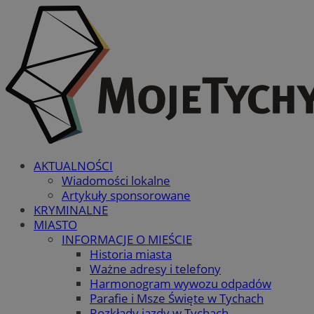
AKTUALNOŚCI
Wiadomości lokalne
Artykuły sponsorowane
KRYMINALNE
MIASTO
INFORMACJE O MIEŚCIE
Historia miasta
Ważne adresy i telefony
Harmonogram wywozu odpadów
Parafie i Msze Święte w Tychach
Rozkłady jazdy w Tychach