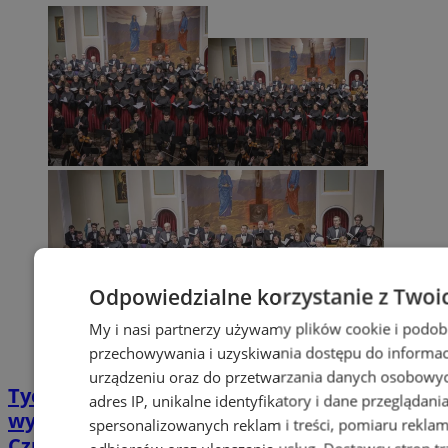
Odpowiedzialne korzystanie z Twoi
My i nasi partnerzy używamy plików cookie i podob
przechowywania i uzyskiwania dostępu do informac
urządzeniu oraz do przetwarzania danych osobowych
Tychy: Koncert chóralny "Messa di Gloria" –
adres IP, unikalne identyfikatory i dane przeglądani
wyjątkowe wydarzenie muzyczne w
spersonalizowanych reklam i treści, pomiaru reklam i
Czułowie