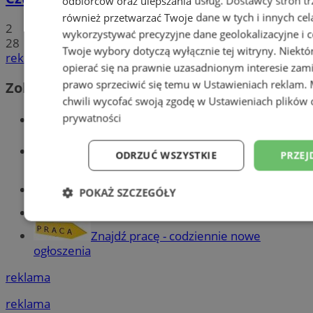
odbiorców oraz ulepszania usług.
Dostawcy stron tr
również przetwarzać Twoje dane w tych i innych cel
2
wykorzystywać precyzyjne dane geolokalizacyjne i c
28
Twoje wybory dotyczą wyłącznie tej witryny. Niekt
reklama
opierać się na prawnie uzasadnionym interesie zami
prawo sprzeciwić się temu w
Ustawieniach reklam
.
Zobacz również
chwili wycofać swoją zgodę w
Ustawieniach plików 
Wiadomości kryminalne w Tychach
prywatności
Wiadomości lokalne
ODRZUĆ WSZYSTKIE
PRZEJ
Części samochodowe do -70%!
POKAŻ SZCZEGÓŁY
Tworzenie stron www - Tychy
Niezbędne
Wydajność
Targetowani
Znajdź pracę - codziennie nowe
ogłoszenia
reklama
Niesklasyfikowane
reklama