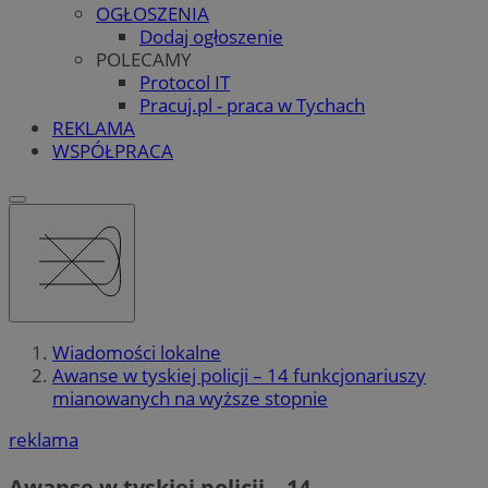
OGŁOSZENIA
Dodaj ogłoszenie
POLECAMY
Protocol IT
Pracuj.pl - praca w Tychach
REKLAMA
WSPÓŁPRACA
Wiadomości lokalne
Awanse w tyskiej policji – 14 funkcjonariuszy
mianowanych na wyższe stopnie
reklama
Awanse w tyskiej policji – 14