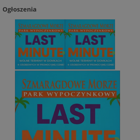
Ogłoszenia
Niezbędne
Wydajność
Targetowanie
Funkcjonalno
Niezbędne pliki cookie umożliwiają korzystanie z podstawowych fun
takich jak logowanie użytkownika i zarządzanie kontem. Bez niezb
można prawidłowo korzystać ze strony internetowej.
Provider
/
Okres
Nazwa
Domena
przechowywani
SessID
mojetychy.pl
1 rok
QeSessID
mojetychy.pl
1 rok
MvSessID
mojetychy.pl
1 rok
__cf_bm
30 minut
Cloudflare
Inc.
.x.com