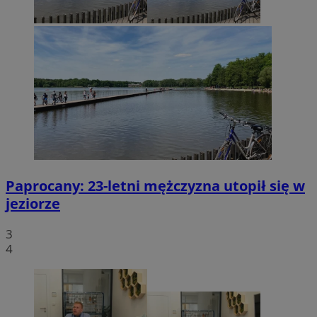
Paprocany: 23-letni mężczyzna utopił się w
jeziorze
3
4