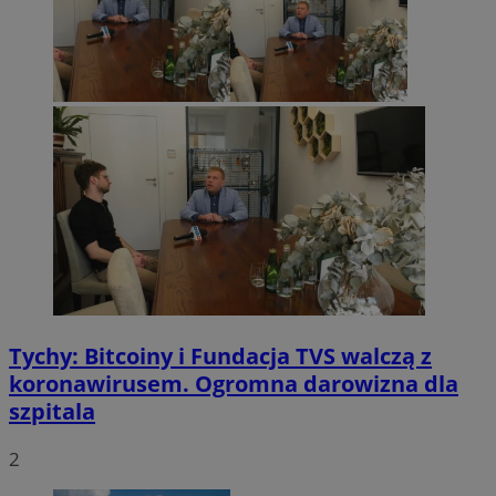
Tychy: Bitcoiny i Fundacja TVS walczą z
koronawirusem. Ogromna darowizna dla
szpitala
2