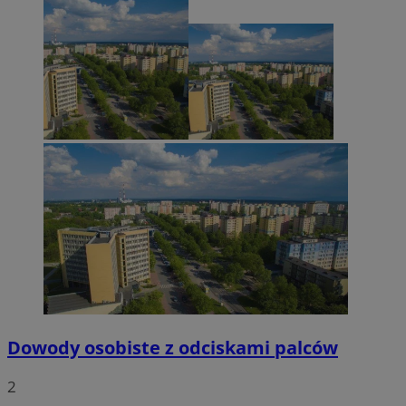
Dowody osobiste z odciskami palców
2