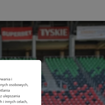
ywania i
danych osobowych,
etlania
az ulepszania
 i innych celach,