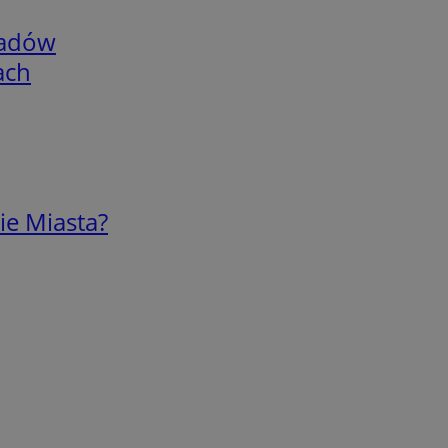
adów
ach
ie Miasta?