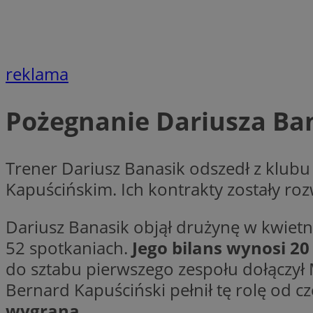
Nazwa
openstat_gid
Nazwa
ustat_age3nve3hm
_clsk
VISITOR_INFO1_LIV
ustat_jn29ek10jrjhX
reklama
__Secure-YNID
ustat_gid
openstat_8svbs0xb
Pożegnanie Dariusza Ba
MR
YSC
OAID
Trener Dariusz Banasik odszedł z klu
Kapuścińskim. Ich kontrakty zostały ro
MUID
Dariusz Banasik objął drużynę w kwietn
FCCDCF
52 spotkaniach.
Jego bilans wynosi 20
MUID
__gpi
do sztabu pierwszego zespołu dołączył Mi
Bernard Kapuściński pełnił tę rolę od 
SRM_B
wygraną.
_clsk