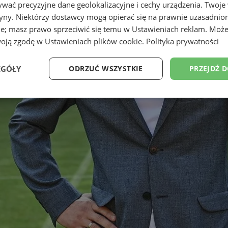
wać precyzyjne dane geolokalizacyjne i cechy urządzenia. Twoje
tryny. Niektórzy dostawcy mogą opierać się na prawnie uzasadnio
ie; masz prawo sprzeciwić się temu w
Ustawieniach reklam
. Może
woją zgodę w
Ustawieniach plików cookie
.
Polityka prywatności
EGÓŁY
ODRZUĆ WSZYSTKIE
PRZEJDŹ 
Wydajność
Targetowanie
Funkcjonalność
Ni
ezbędne
Wydajność
Targetowanie
Funkcjonalność
Niesklasyfikow
ie umożliwiają korzystanie z podstawowych funkcji strony internetowej, takich jak log
Bez niezbędnych plików cookie nie można prawidłowo korzystać ze strony internetowe
Provider
/
Okres
Opis
Domena
przechowywania