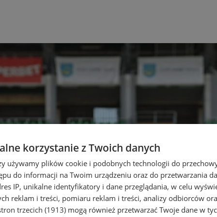
lne korzystanie z Twoich danych
rzy używamy plików cookie i podobnych technologii do przechow
ępu do informacji na Twoim urządzeniu oraz do przetwarzania 
dres IP, unikalne identyfikatory i dane przeglądania, w celu wyświ
h reklam i treści, pomiaru reklam i treści, analizy odbiorców or
tron trzecich (1913)
mogą również przetwarzać Twoje dane w tych