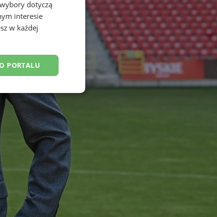
 wybory dotyczą
nym interesie
sz w każdej
DO PORTALU
esklasyfikowane
ane
owanie użytkownika i
j.