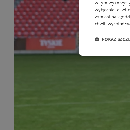
w tym wykorzysty
wyłącznie tej wi
zamiast na zgodz
chwili wycofać s
POKAŻ SZCZ
Niezbędne
Ni
Niezbędne pliki cook
zarządzanie kontem. 
Nazwa