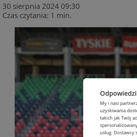
30 sierpnia 2024 09:30
Czas czytania: 1 min.
Odpowiedzia
My i nasi partne
uzyskiwania dost
takich jak Twój a
spersonalizowanyc
usług.
Dostawcy s