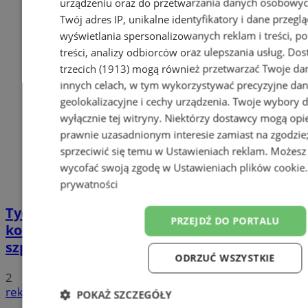
urządzeniu oraz do przetwarzania danych osobowych
Twój adres IP, unikalne identyfikatory i dane przeglą
wyświetlania spersonalizowanych reklam i treści, p
treści, analizy odbiorców oraz ulepszania usług.
Dos
trzecich (1913)
mogą również przetwarzać Twoje dan
innych celach, w tym wykorzystywać precyzyjne da
geolokalizacyjne i cechy urządzenia. Twoje wybory 
wyłącznie tej witryny. Niektórzy dostawcy mogą opie
prawnie uzasadnionym interesie zamiast na zgodzi
sprzeciwić się temu w
Ustawieniach reklam
. Możesz
wycofać swoją zgodę w
Ustawieniach plików cookie
prywatności
Tychy: Bitcoiny i Fundacja TVS walczą z
PRZEJDŹ DO PORTALU
koronawirusem. Ogromna darowizna dla
szpitala
ODRZUĆ WSZYSTKIE
2
reklama
POKAŻ SZCZEGÓŁY