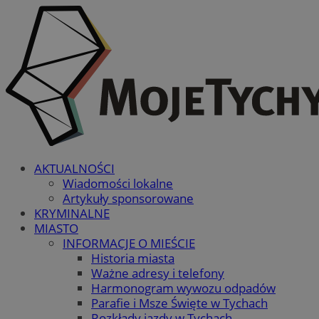
AKTUALNOŚCI
Wiadomości lokalne
Artykuły sponsorowane
KRYMINALNE
MIASTO
INFORMACJE O MIEŚCIE
Historia miasta
Ważne adresy i telefony
Harmonogram wywozu odpadów
Parafie i Msze Święte w Tychach
Rozkłady jazdy w Tychach