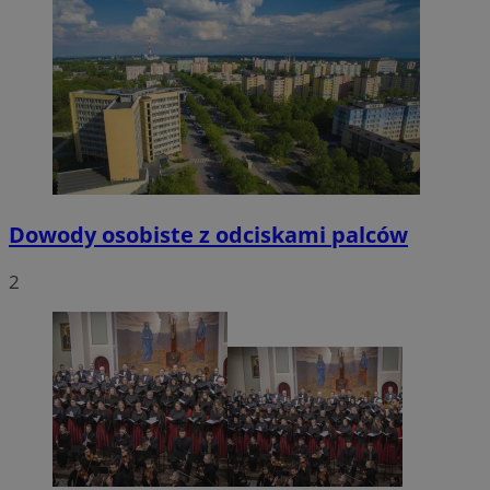
Dowody osobiste z odciskami palców
2