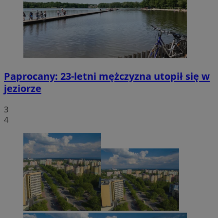
Paprocany: 23-letni mężczyzna utopił się w
jeziorze
3
4