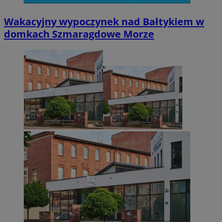
Wakacyjny wypoczynek nad Bałtykiem w
domkach Szmaragdowe Morze
CookieScriptConsent
4 tygodnie 2 dn
CookieScript
mojetychy.pl