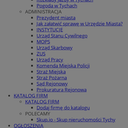
Pogoda w Tychach
ADMINISTRACJA
Prezydent miasta
Jak załatwić sprawę w Urzędzie Miasta?
INSTYTUCJE
Urząd Stanu Cywilnego
MOPS
Urząd Skarbowy
ZUS
Urząd Pracy
Komenda Miejska Policji
Straż Miejska
Straż Pożarna
Sąd Rejonowy
Prokuratura Rejonowa
KATALOG FIRM
KATALOG FIRM
Dodaj firmę do katalogu
POLECAMY
Skup.io - Skup nieruchomości Tychy
OGŁOSZENIA