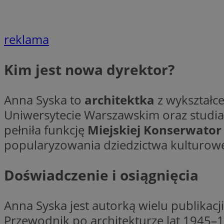
__gpi
test_cookie
reklama
YSC
_ga_MG4479S3YN
__Secure-
Kim jest nowa dyrektor?
ustat_gid
ROLLOUT_TOKEN
Anna Syska to
architektka
z wykształc
__gads
Uniwersytecie Warszawskim oraz studia 
_clsk
pełniła funkcję
Miejskiej Konserwato
VISITOR_INFO1_LIV
popularyzowania dziedzictwa kulturow
_ga
Doświadczenie i osiągnięcia
_fbp
Anna Syska jest autorką wielu publikacj
_clck
Przewodnik po architekturze lat 1945–1