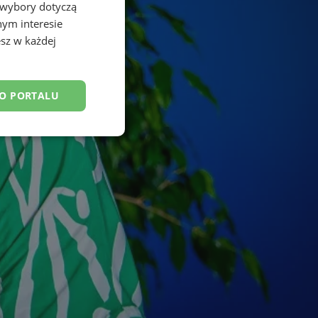
 wybory dotyczą
nym interesie
sz w każdej
DO PORTALU
esklasyfikowane
ane
owanie użytkownika i
j.