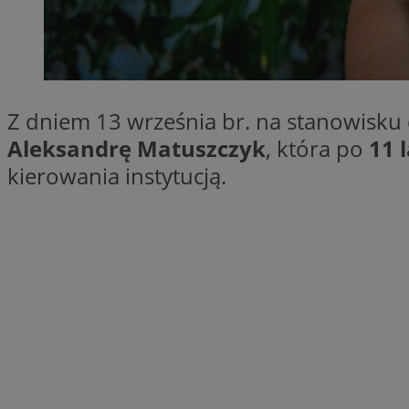
SessID
QeSessID
MvSessID
CookieScriptConse
Z dniem 13 września br. na stanowisku
Aleksandrę Matuszczyk
, która po
11 
VISITOR_PRIVACY_
kierowania instytucją.
Nazwa
Nazwa
ustat_jn29ek10jrjhX
Nazwa
ustat_age3nve3hm
OAID
IDE
openstat_8svbs0xb
openstat_gid