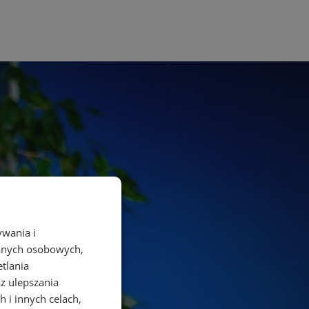
ywania i
danych osobowych,
etlania
az ulepszania
 i innych celach,