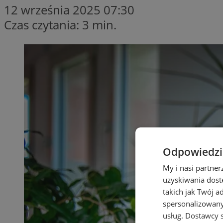
12 września 2025 07:30
Czas czytania: 3 min.
Odpowiedzia
My i nasi partne
uzyskiwania dost
takich jak Twój a
spersonalizowanyc
usług.
Dostawcy s