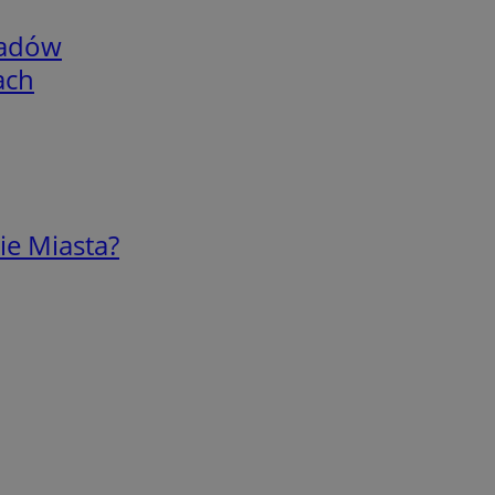
adów
ach
ie Miasta?