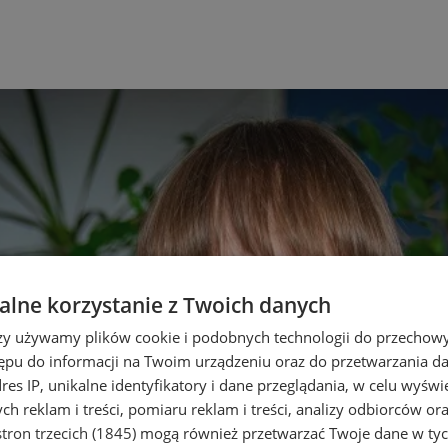
lne korzystanie z Twoich danych
rzy używamy plików cookie i podobnych technologii do przechow
ępu do informacji na Twoim urządzeniu oraz do przetwarzania 
dres IP, unikalne identyfikatory i dane przeglądania, w celu wyświ
h reklam i treści, pomiaru reklam i treści, analizy odbiorców or
tron trzecich (1845)
mogą również przetwarzać Twoje dane w tych