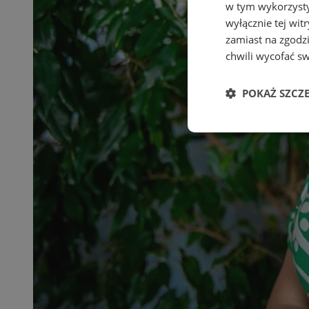
w tym wykorzysty
wyłącznie tej wi
zamiast na zgodz
chwili wycofać s
POKAŻ SZCZ
Niezbędne
Ni
Niezbędne pliki cook
zarządzanie kontem. 
Nazwa