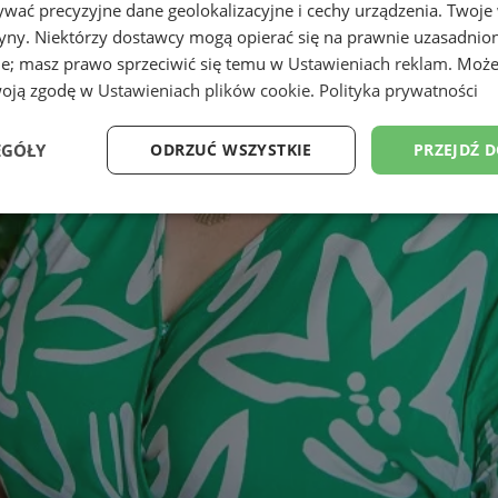
wać precyzyjne dane geolokalizacyjne i cechy urządzenia. Twoje
tryny. Niektórzy dostawcy mogą opierać się na prawnie uzasadnio
ie; masz prawo sprzeciwić się temu w
Ustawieniach reklam
. Może
woją zgodę w
Ustawieniach plików cookie
.
Polityka prywatności
EGÓŁY
ODRZUĆ WSZYSTKIE
PRZEJDŹ 
Wydajność
Targetowanie
Funkcjonalność
Ni
ezbędne
Wydajność
Targetowanie
Funkcjonalność
Niesklasyfikow
ie umożliwiają korzystanie z podstawowych funkcji strony internetowej, takich jak log
Bez niezbędnych plików cookie nie można prawidłowo korzystać ze strony internetowe
Provider
/
Okres
Opis
Domena
przechowywania