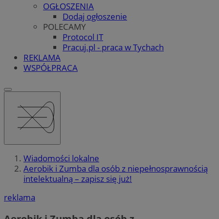
OGŁOSZENIA
Dodaj ogłoszenie
POLECAMY
Protocol IT
Pracuj.pl - praca w Tychach
REKLAMA
WSPÓŁPRACA
Wiadomości lokalne
Aerobik i Zumba dla osób z niepełnosprawnością
intelektualną – zapisz się już!
reklama
Aerobik i Zumba dla osób z