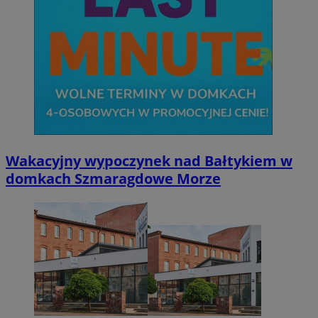
Niezbędne
Wydajność
Targetowanie
Funkcjonalno
Niezbędne pliki cookie umożliwiają korzystanie z podstawowych fun
takich jak logowanie użytkownika i zarządzanie kontem. Bez niezb
można prawidłowo korzystać ze strony internetowej.
Provider
/
Okres
Nazwa
Domena
przechowywani
SessID
mojetychy.pl
1 rok
QeSessID
mojetychy.pl
1 rok
Wakacyjny wypoczynek nad Bałtykiem w
domkach Szmaragdowe Morze
MvSessID
mojetychy.pl
1 rok
__cf_bm
30 minut
Cloudflare
Inc.
.x.com