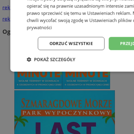
opierać się na prawnie uzasadnionym interesie zami
reklama
prawo sprzeciwić się temu w
Ustawieniach reklam
.
reklama
chwili wycofać swoją zgodę w
Ustawieniach plików 
prywatności
Ogłoszenia
ODRZUĆ WSZYSTKIE
PRZEJ
POKAŻ SZCZEGÓŁY
Niezbędne
Wydajność
Targetowani
Niesklasyfikowane