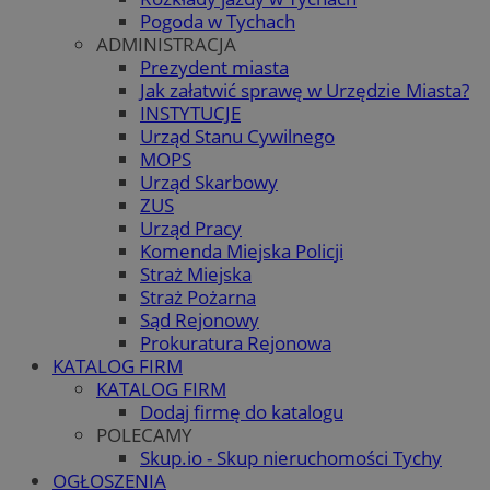
Pogoda w Tychach
ADMINISTRACJA
Prezydent miasta
Jak załatwić sprawę w Urzędzie Miasta?
INSTYTUCJE
Urząd Stanu Cywilnego
MOPS
Urząd Skarbowy
ZUS
Urząd Pracy
Komenda Miejska Policji
Straż Miejska
Straż Pożarna
Sąd Rejonowy
Prokuratura Rejonowa
KATALOG FIRM
KATALOG FIRM
Dodaj firmę do katalogu
POLECAMY
Skup.io - Skup nieruchomości Tychy
OGŁOSZENIA