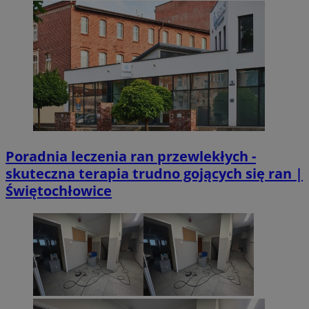
VISITOR_PRIVACY_METADATA
5 miesięcy 4
YouTube
Googl
tygodnie
.youtube.com
Poradnia leczenia ran przewlekłych -
skuteczna terapia trudno gojących się ran |
Świętochłowice
CookieScriptConsent
4 tygodnie 2 dn
CookieScript
mojetychy.pl