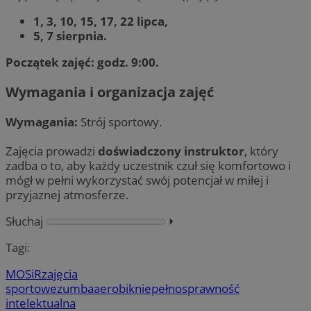
1, 3, 10, 15, 17, 22 lipca,
5, 7 sierpnia.
Początek zajęć: godz. 9:00.
Wymagania i organizacja zajęć
Wymagania:
Strój sportowy.
Zajęcia prowadzi
doświadczony instruktor
, który
zadba o to, aby każdy uczestnik czuł się komfortowo i
mógł w pełni wykorzystać swój potencjał w miłej i
przyjaznej atmosferze.
Słuchaj
⏵︎
Tagi:
MOSiR
zajęcia
sportowe
zumba
aerobik
niepełnosprawność
intelektualna