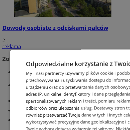
Dowody osobiste z odciskami palców
2
reklama
Zobacz również
Odpowiedzialne korzystanie z Twoi
Wiadomości kryminalne w Tychach
My i nasi partnerzy używamy plików cookie i podob
przechowywania i uzyskiwania dostępu do informac
Wiadomości lokalne
urządzeniu oraz do przetwarzania danych osobowych
adres IP, unikalne identyfikatory i dane przeglądani
Części samochodowe do -70%!
spersonalizowanych reklam i treści, pomiaru reklam i
odbiorców oraz ulepszania usług.
Dostawcy stron tr
Tworzenie stron www - Tychy
również przetwarzać Twoje dane w tych i innych cel
Znajdź pracę - codziennie nowe
wykorzystywać precyzyjne dane geolokalizacyjne i c
ogłoszenia
Twoje wybory dotyczą wyłącznie tej witryny. Niekt