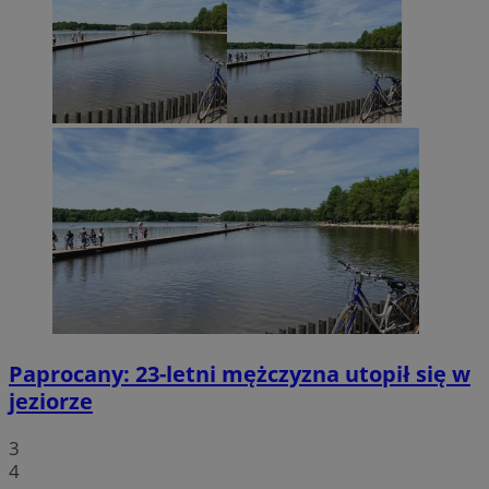
Paprocany: 23-letni mężczyzna utopił się w
jeziorze
3
4