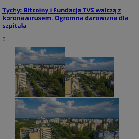
Tychy: Bitcoiny i Fundacja TVS walczą z
koronawirusem. Ogromna darowizna dla
szpitala
2