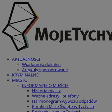
AKTUALNOŚCI
Wiadomości lokalne
Artykuły sponsorowane
KRYMINALNE
MIASTO
INFORMACJE O MIEŚCIE
Historia miasta
Ważne adresy i telefony
Harmonogram wywozu odpadów
Parafie i Msze Święte w Tychach
Rozkłady jazdy w Tychach