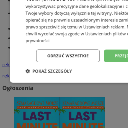
Wiadomości kryminalne w Tychach
wykorzystywać precyzyjne dane geolokalizacyjne i c
Wiadomości lokalne
Twoje wybory dotyczą wyłącznie tej witryny. Niekt
opierać się na prawnie uzasadnionym interesie zami
prawo sprzeciwić się temu w
Ustawieniach reklam
.
Części samochodowe do -70%!
chwili wycofać swoją zgodę w
Ustawieniach plików 
Tworzenie stron www - Tychy
prywatności
Znajdź pracę - codziennie nowe
ogłoszenia
ODRZUĆ WSZYSTKIE
PRZEJ
reklama
POKAŻ SZCZEGÓŁY
reklama
Niezbędne
Wydajność
Targetowani
Ogłoszenia
Niesklasyfikowane