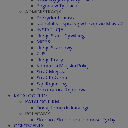
Pogoda w Tychach
ADMINISTRACJA
Prezydent miasta
Jak załatwić sprawę w Urzędzie Miasta?
INSTYTUCJE
Urząd Stanu Cywilnego
MOPS
Urząd Skarbowy
ZUS
Urząd Pracy
Komenda Miejska Policji
Straż Miejska
Straż Pożarna
Sąd Rejonowy
Prokuratura Rejonowa
KATALOG FIRM
KATALOG FIRM
Dodaj firmę do katalogu
POLECAMY
Skup.io - Skup nieruchomości Tychy
OGŁOSZENIA