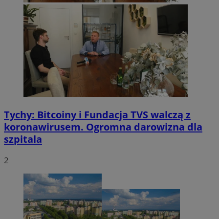
Tychy: Bitcoiny i Fundacja TVS walczą z
koronawirusem. Ogromna darowizna dla
szpitala
2