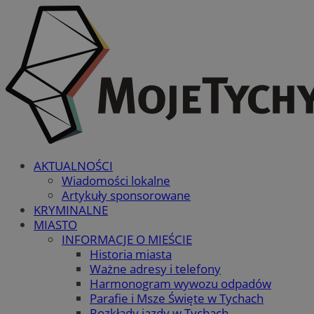
AKTUALNOŚCI
Wiadomości lokalne
Artykuły sponsorowane
KRYMINALNE
MIASTO
INFORMACJE O MIEŚCIE
Historia miasta
Ważne adresy i telefony
Harmonogram wywozu odpadów
Parafie i Msze Święte w Tychach
Rozkłady jazdy w Tychach