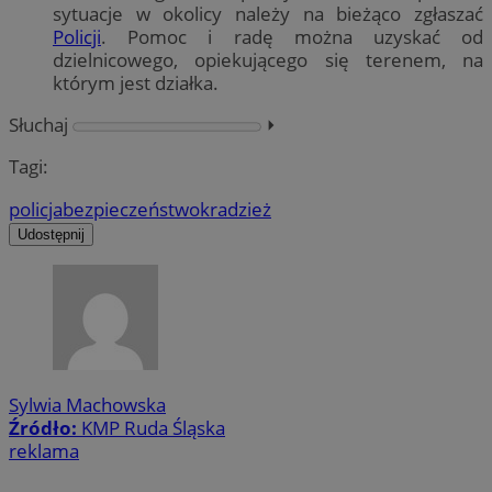
sytuacje w okolicy należy na bieżąco zgłaszać
Policji
. Pomoc i radę można uzyskać od
dzielnicowego, opiekującego się terenem, na
którym jest działka.
Słuchaj
⏵︎
Tagi:
policja
bezpieczeństwo
kradzież
Udostępnij
Sylwia Machowska
Źródło:
KMP Ruda Śląska
reklama