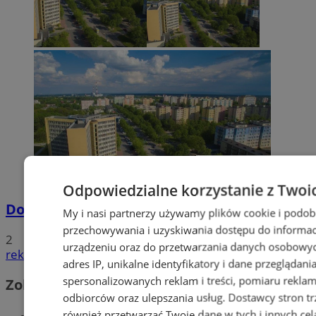
Odpowiedzialne korzystanie z Twoi
Dowody osobiste z odciskami palców
My i nasi partnerzy używamy plików cookie i podob
przechowywania i uzyskiwania dostępu do informac
2
urządzeniu oraz do przetwarzania danych osobowych
reklama
adres IP, unikalne identyfikatory i dane przeglądani
spersonalizowanych reklam i treści, pomiaru reklam i
Zobacz również
odbiorców oraz ulepszania usług.
Dostawcy stron tr
również przetwarzać Twoje dane w tych i innych cel