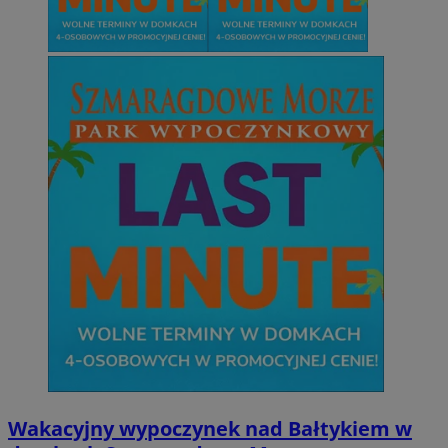
Niezbędne
Wydajność
Targetowanie
Funkcjonalno
Niezbędne pliki cookie umożliwiają korzystanie z podstawowych fun
takich jak logowanie użytkownika i zarządzanie kontem. Bez niezb
można prawidłowo korzystać ze strony internetowej.
Provider
/
Okres
Nazwa
Domena
przechowywani
SessID
mojetychy.pl
1 rok
QeSessID
mojetychy.pl
1 rok
MvSessID
mojetychy.pl
1 rok
__cf_bm
30 minut
Cloudflare
Inc.
.x.com
Wakacyjny wypoczynek nad Bałtykiem w