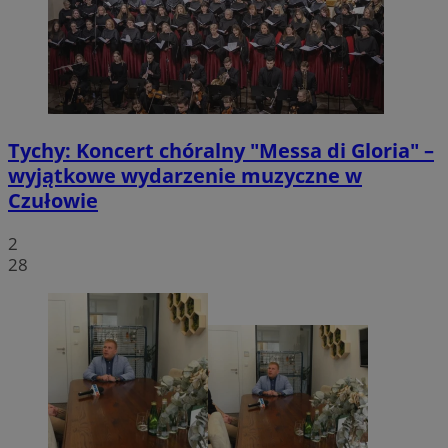
Tychy: Koncert chóralny "Messa di Gloria" –
wyjątkowe wydarzenie muzyczne w
Czułowie
2
28