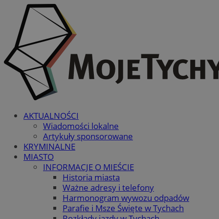
AKTUALNOŚCI
Wiadomości lokalne
Artykuły sponsorowane
KRYMINALNE
MIASTO
INFORMACJE O MIEŚCIE
Historia miasta
Ważne adresy i telefony
Harmonogram wywozu odpadów
Parafie i Msze Święte w Tychach
Rozkłady jazdy w Tychach