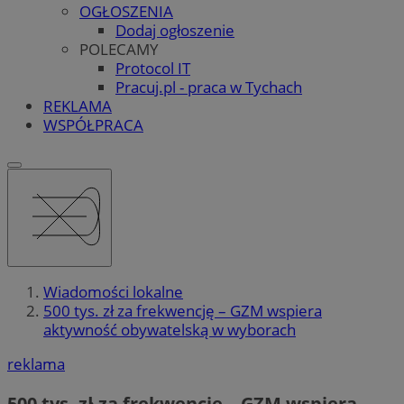
OGŁOSZENIA
Dodaj ogłoszenie
POLECAMY
Protocol IT
Pracuj.pl - praca w Tychach
REKLAMA
WSPÓŁPRACA
Wiadomości lokalne
500 tys. zł za frekwencję – GZM wspiera
aktywność obywatelską w wyborach
reklama
500 tys. zł za frekwencję – GZM wspiera