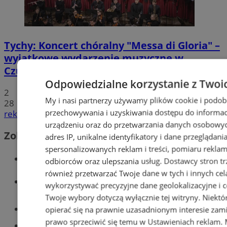
Tychy: Koncert chóralny "Messa di Gloria" –
wyjątkowe wydarzenie muzyczne w
Czułowie
Odpowiedzialne korzystanie z Twoi
2
My i nasi partnerzy używamy plików cookie i podob
28
przechowywania i uzyskiwania dostępu do informac
reklama
urządzeniu oraz do przetwarzania danych osobowych
Zobacz również
adres IP, unikalne identyfikatory i dane przeglądani
spersonalizowanych reklam i treści, pomiaru reklam i
Wiadomości kryminalne w Tychach
odbiorców oraz ulepszania usług.
Dostawcy stron tr
również przetwarzać Twoje dane w tych i innych cel
Wiadomości lokalne
wykorzystywać precyzyjne dane geolokalizacyjne i c
Twoje wybory dotyczą wyłącznie tej witryny. Niekt
Części samochodowe do -70%!
opierać się na prawnie uzasadnionym interesie zami
prawo sprzeciwić się temu w
Ustawieniach reklam
.
Tworzenie stron www - Tychy