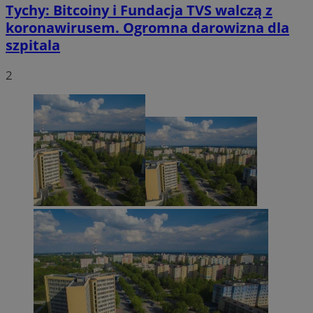
Tychy: Bitcoiny i Fundacja TVS walczą z
koronawirusem. Ogromna darowizna dla
szpitala
2