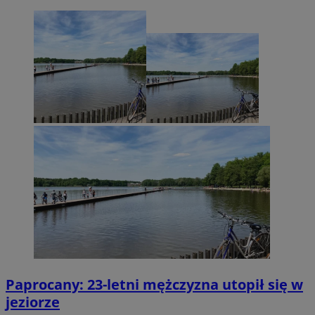
Paprocany: 23-letni mężczyzna utopił się w
jeziorze