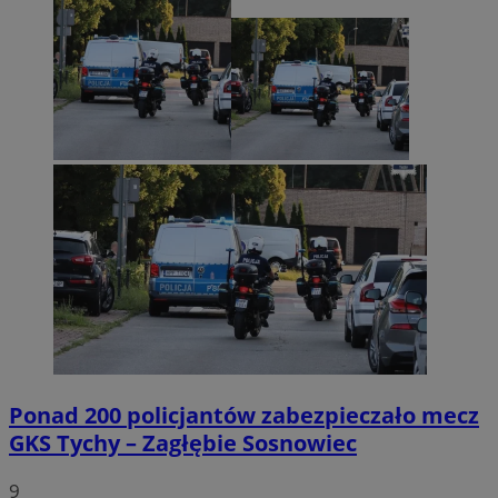
Ponad 200 policjantów zabezpieczało mecz
GKS Tychy – Zagłębie Sosnowiec
9