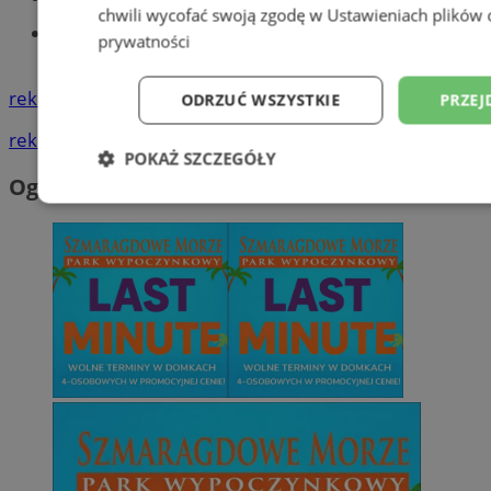
chwili wycofać swoją zgodę w
Ustawieniach plików 
Znajdź pracę - codziennie nowe
prywatności
ogłoszenia
reklama
ODRZUĆ WSZYSTKIE
PRZEJ
reklama
POKAŻ SZCZEGÓŁY
Ogłoszenia
Niezbędne
Wydajność
Targetowani
Niesklasyfikowane
Niezbędne
Wydajność
Targetowanie
Funkcjonalno
Niezbędne pliki cookie umożliwiają korzystanie z podstawowych fun