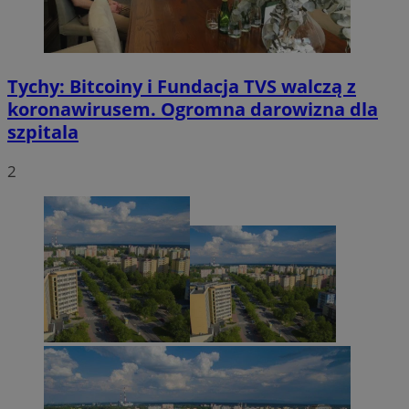
Tychy: Bitcoiny i Fundacja TVS walczą z
koronawirusem. Ogromna darowizna dla
szpitala
2