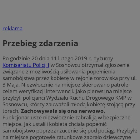
reklama
Przebieg zdarzenia
Po godzinie 20 dnia 11 lutego 2019 r. dyżurny
Komisariatu Policji I
w Sosnowcu otrzymał zgłoszenie
związane z możliwością usiłowania popełnienia
samobójstwa przez kobietę w rejonie torowiska przy ul.
3 Maja. Niezwłocznie na miejsce skierowano patrole
celem weryfikacji interwencji. Jako pierwsi na miejsce
przybyli policjanci Wydziału Ruchu Drogowego KMP w
Sosnowcu, którzy zauważali młodą kobietę stojącą przy
torach.
Zachowywała się ona nerwowo
.
Funkcjonariusze niezwłocznie zabrali ją w bezpieczne
miejsce. Jak ustalili kobieta chciała popełnić
samobójstwo poprzez rzucenie się pod pociąg. Przybyłe
na miejsce pogotowie ratunkowe zabrało dziewczynę