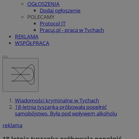
OGŁOSZENIA
Dodaj ogłoszenie
POLECAMY
Protocol IT
Pracuj.pl - praca w Tychach
REKLAMA
WSPÓŁPRACA
Wiadomości kryminalne w Tychach
18-letnia tyszanka próbowała popełnić
samobójstwo. Była pod wpływem alkoholu
reklama
18-letnia tyszanka próbowała popełnić