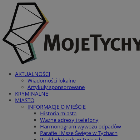
AKTUALNOŚCI
Wiadomości lokalne
Artykuły sponsorowane
KRYMINALNE
MIASTO
INFORMACJE O MIEŚCIE
Historia miasta
Ważne adresy i telefony
Harmonogram wywozu odpadów
Parafie i Msze Święte w Tychach
Rozkłady jazdy w Tychach