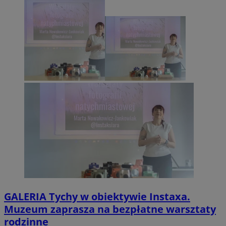
GALERIA
Tychy w obiektywie Instaxa.
Muzeum zaprasza na bezpłatne warsztaty
rodzinne