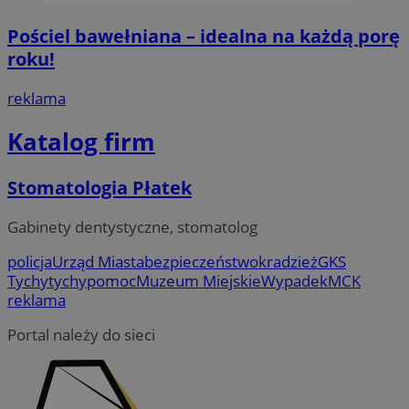
Pościel bawełniana – idealna na każdą porę
roku!
reklama
Katalog firm
Stomatologia Płatek
Gabinety dentystyczne, stomatolog
policja
Urząd Miasta
bezpieczeństwo
kradzież
GKS
Tychy
tychy
pomoc
Muzeum Miejskie
Wypadek
MCK
reklama
Portal należy do sieci