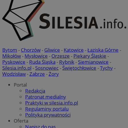
Bytom
-
Chorzów
-
Gliwice
-
Katowice
-
Łaziska Górne
-
Mikołów
-
Mysłowice
-
Orzesze
-
Piekary Śląskie
-
Pyskowice
-
Ruda Śląska
-
Rybnik
-
Siemianowice
-
Silesia.info.pl
-
Sosnowiec
-
Świętochłowice
-
Tychy
-
Wodzisław
-
Zabrze
-
Żory
Portal
Redakcja
Patronat medialny
Praktyki w silesia.info.pl
Regulaminy portalu
Polityka prywatności
Oferta
Napisz do nas