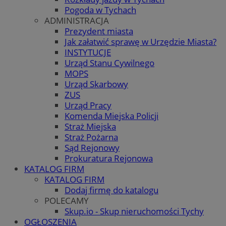
Pogoda w Tychach
ADMINISTRACJA
Prezydent miasta
Jak załatwić sprawę w Urzędzie Miasta?
INSTYTUCJE
Urząd Stanu Cywilnego
MOPS
Urząd Skarbowy
ZUS
Urząd Pracy
Komenda Miejska Policji
Straż Miejska
Straż Pożarna
Sąd Rejonowy
Prokuratura Rejonowa
KATALOG FIRM
KATALOG FIRM
Dodaj firmę do katalogu
POLECAMY
Skup.io - Skup nieruchomości Tychy
OGŁOSZENIA