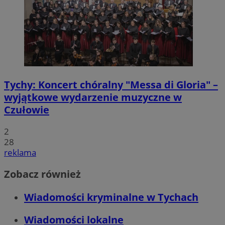
Tychy: Koncert chóralny "Messa di Gloria" –
wyjątkowe wydarzenie muzyczne w
Czułowie
2
28
reklama
Zobacz również
Wiadomości kryminalne w Tychach
Wiadomości lokalne