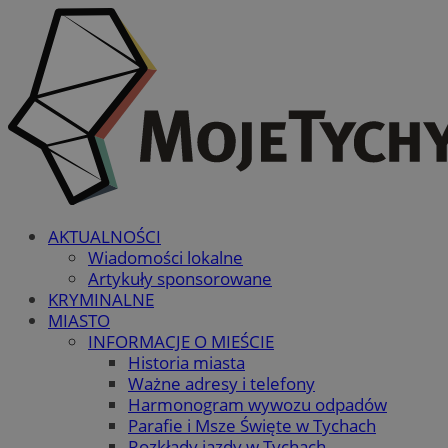
AKTUALNOŚCI
Wiadomości lokalne
Artykuły sponsorowane
KRYMINALNE
MIASTO
INFORMACJE O MIEŚCIE
Historia miasta
Ważne adresy i telefony
Harmonogram wywozu odpadów
Parafie i Msze Święte w Tychach
Rozkłady jazdy w Tychach