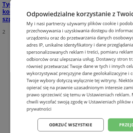
Tychy: Bitcoiny i Fundacja TVS walczą z
koronawirusem. Ogromna darowizna dla
Odpowiedzialne korzystanie z Twoi
szpitala
My i nasi partnerzy używamy plików cookie i podob
przechowywania i uzyskiwania dostępu do informac
2
urządzeniu oraz do przetwarzania danych osobowych
adres IP, unikalne identyfikatory i dane przeglądani
spersonalizowanych reklam i treści, pomiaru reklam i
odbiorców oraz ulepszania usług.
Dostawcy stron tr
również przetwarzać Twoje dane w tych i innych cel
wykorzystywać precyzyjne dane geolokalizacyjne i c
Twoje wybory dotyczą wyłącznie tej witryny. Niekt
opierać się na prawnie uzasadnionym interesie zami
prawo sprzeciwić się temu w
Ustawieniach reklam
.
chwili wycofać swoją zgodę w
Ustawieniach plików 
prywatności
ODRZUĆ WSZYSTKIE
PRZEJ