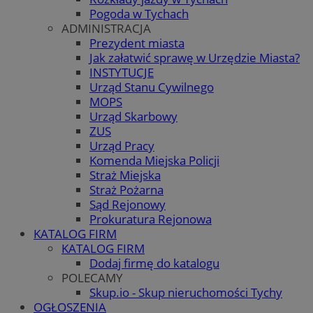
Pogoda w Tychach
ADMINISTRACJA
Prezydent miasta
Jak załatwić sprawę w Urzędzie Miasta?
INSTYTUCJE
Urząd Stanu Cywilnego
MOPS
Urząd Skarbowy
ZUS
Urząd Pracy
Komenda Miejska Policji
Straż Miejska
Straż Pożarna
Sąd Rejonowy
Prokuratura Rejonowa
KATALOG FIRM
KATALOG FIRM
Dodaj firmę do katalogu
POLECAMY
Skup.io - Skup nieruchomości Tychy
OGŁOSZENIA