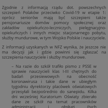
Zgodnie z informacją rządu dot. powszechnych
szczepień Polaków przeciwko Covid-19 w etapie 1:
oprócz seniorów mają być szczepieni także
pensjonariusze domów pomocy społecznej oraz
zakładów opiekuńczo-leczniczych, pielęgnacyjno-
opiekuńczych i innych miejsc stacjonarnego pobytu,
służby mundurowe, w tym Wojsko Polskie i nauczyciele.
Z informacji uzyskanych w NFZ wynika, że jeszcze nie
ma decyzji jak i gdzie powinni się zgłaszać na
szczepienia nauczyciele i służby mundurowe.
– Na razie do szkół trafiło pismo z PSSE w
sprawie nauczycieli klas I-III chętnych do
badań przesiewowych na obecność
koronawirusa i takie dane w ubiegłym
tygodniu dyrektorzy placówek oświatowych
przesyłali bezpośrednio do sanepidu. Kilka
dni wcześniej Kuratorium Oświaty zbierało
dane ze szkół na temat pracowników
administracji i obsługi (tych