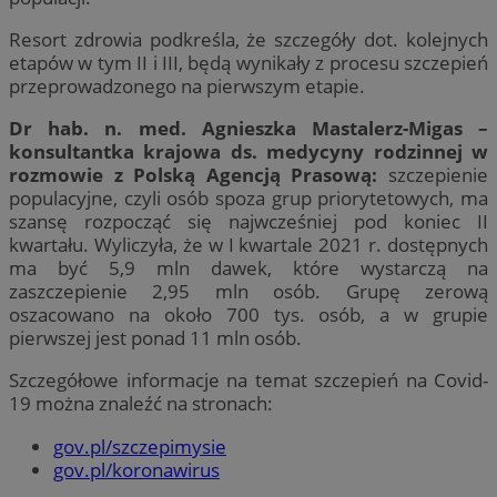
Resort zdrowia podkreśla, że szczegóły dot. kolejnych
etapów w tym II i III, będą wynikały z procesu szczepień
przeprowadzonego na pierwszym etapie.
Dr hab. n. med. Agnieszka Mastalerz-Migas –
konsultantka krajowa ds. medycyny rodzinnej w
rozmowie z Polską Agencją Prasową:
szczepienie
populacyjne, czyli osób spoza grup priorytetowych, ma
szansę rozpocząć się najwcześniej pod koniec II
kwartału. Wyliczyła, że w I kwartale 2021 r. dostępnych
ma być 5,9 mln dawek, które wystarczą na
zaszczepienie 2,95 mln osób. Grupę zerową
oszacowano na około 700 tys. osób, a w grupie
pierwszej jest ponad 11 mln osób.
Szczegółowe informacje na temat szczepień na Covid-
19 można znaleźć na stronach:
gov.pl/szczepimysie
gov.pl/koronawirus