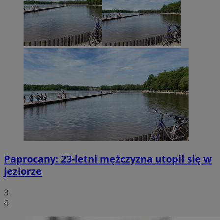
Paprocany: 23-letni mężczyzna utopił się w
jeziorze
3
4