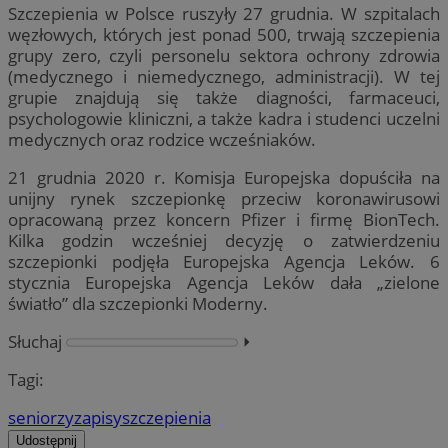
Szczepienia w Polsce ruszyły 27 grudnia. W szpitalach
węzłowych, których jest ponad 500, trwają szczepienia
grupy zero, czyli personelu sektora ochrony zdrowia
(medycznego i niemedycznego, administracji). W tej
grupie znajdują się także diagności, farmaceuci,
psychologowie kliniczni, a także kadra i studenci uczelni
medycznych oraz rodzice wcześniaków.
21 grudnia 2020 r. Komisja Europejska dopuściła na
unijny rynek szczepionkę przeciw koronawirusowi
opracowaną przez koncern Pfizer i firmę BionTech.
Kilka godzin wcześniej decyzję o zatwierdzeniu
szczepionki podjęła Europejska Agencja Leków. 6
stycznia Europejska Agencja Leków dała „zielone
światło” dla szczepionki Moderny.
Słuchaj
⏵︎
Tagi:
seniorzy
zapisy
szczepienia
Udostępnij