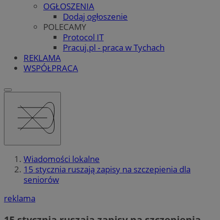
OGŁOSZENIA
Dodaj ogłoszenie
POLECAMY
Protocol IT
Pracuj.pl - praca w Tychach
REKLAMA
WSPÓŁPRACA
Wiadomości lokalne
15 stycznia ruszają zapisy na szczepienia dla
seniorów
reklama
15 stycznia ruszają zapisy na szczepienia