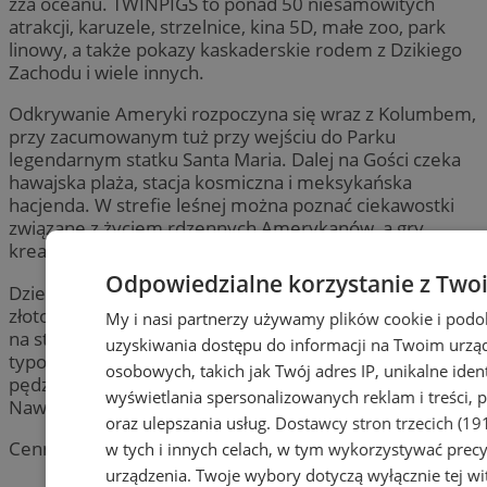
zza oceanu. TWINPIGS to ponad 50 niesamowitych
atrakcji, karuzele, strzelnice, kina 5D, małe zoo, park
linowy, a także pokazy kaskaderskie rodem z Dzikiego
Zachodu i wiele innych.
Odkrywanie Ameryki rozpoczyna się wraz z Kolumbem,
przy zacumowanym tuż przy wejściu do Parku
legendarnym statku Santa Maria. Dalej na Gości czeka
hawajska plaża, stacja kosmiczna i meksykańska
hacjenda. W strefie leśnej można poznać ciekawostki
związane z życiem rdzennych Amerykanów, a gry
kreatywne zapewnią doskonałą zabawę całej rodzinie.
Odpowiedzialne korzystanie z Two
Dzieci mogą spróbować wydoić krowę, wypłukiwać
złoto, podkuwać konie, a także strzelać z łuku i strzelby
My i nasi partnerzy używamy plików cookie i podo
na strzelnicach. Nie brakuje tu również urządzeń
uzyskiwania dostępu do informacji na Twoim urzą
typowych dla wesołego miasteczka – koło młyńskie,
osobowych, takich jak Twój adres IP, unikalne ident
pędzące karuzele, zjeżdżalnia, dom strachów
wyświetlania spersonalizowanych reklam i treści, p
Nawiedzona Sztolnia i podziemna kolejka.
oraz ulepszania usług.
Dostawcy stron trzecich (19
Cennik znajdziecie
TUTAJ
.
w tych i innych celach, w tym wykorzystywać precy
urządzenia. Twoje wybory dotyczą wyłącznie tej w