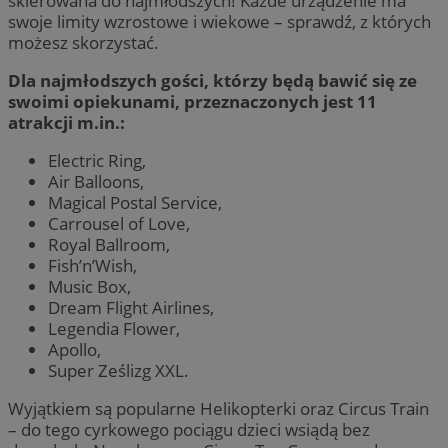
skierowana do najmłodszych! Każde urządzenie ma
swoje limity wzrostowe i wiekowe – sprawdź, z których
możesz skorzystać.
Dla najmłodszych gości, którzy będą bawić się ze
swoimi opiekunami, przeznaczonych jest 11
atrakcji m.in.:
Electric Ring,
Air Balloons,
Magical Postal Service,
Carrousel of Love,
Royal Ballroom,
Fish’n’Wish,
Music Box,
Dream Flight Airlines,
Legendia Flower,
Apollo,
Super Ześlizg XXL.
Wyjątkiem są popularne Helikopterki oraz Circus Train
– do tego cyrkowego pociągu dzieci wsiądą bez