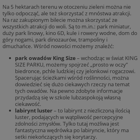
Na 5 hektarach terenu w otoczeniu zieleni można nie
tylko odpocząć, ale też skorzystać z mnóstwa atrakcji.
Na raz zakupionym bilecie można skorzystać ze
wszystkich atrakcji do woli. Są to m.in.: park miniatur,
duży park linowy, kino 6D, kule i rowery wodne, dom do
góry nogami, park dinozaurów, trampoliny i
dmuchańce. Wśród nowości możemy znaleźć:
park owadów King Size
– wchodząc w świat KING
SIZE PARKU, możemy spojrzeć „prosto w oczy”
biedronce, pchle ludzkiej czy jelonkowi rogaczowi.
Spacerując ścieżkami wśród roślinności, można
dowiedzieć się dużo ciekawych rzeczy na temat
tych owadów. Na pewno zdobyte informacje
przydadzą się w szkole lubzaspokoją własną
ciekawość.
labirynt luster
– to labirynt z niezliczoną ilością
luster, podających w wątpliwość percepcyjne
zdolności zmysłów. Tylko tutaj możliwa jest
fantastyczna wędrówka po labiryncie, który ma
setki niekończących się korytarzy.