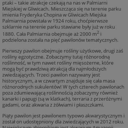
ptaki – takie atrakcje czekają na nas w Palmiarni
Miejskiej w Gliwicach. Mieszcząca się na terenie parku
imienia Fryderyka Chopina w Gliwicach Miejska
Palmiarnia powstała w 1924 roku, choćpierwsze
szklarnie na terenie parku stawiane były już w roku
2
1880. Cała Palmiarnia obejmuje aż 2000 m
i
podzielona została na pięć pawilonów tematycznych.
Pierwszy pawilon obejmuje rośliny użytkowe, drugi zaś
rośliny egzotyczne. Zobaczymy tutaj różnorodną
roślinność, w tym nawet rośliny mięsożerne, które
mogą być prawdziwą atrakcją dla najmłodszych
zwiedzających. Trzeci pawilon nazywany jest
historycznym, a w czwartym znajduje się cała masa
różnorodnych sukulentów! W tych czterech pawilonach
poza zdumiewającą roślinnością zobaczymy również
kanarki i papugi (są w klatkach), terraria z przeróżnymi
gadami, oraz akwaria z żółwiami i płaszczkami.
Piąty pawilon jest pawilonem typowo akwarystycznym i
został on udostępniony dla zwiedzających w 2012 roku.
Największym zbiornikiem jest akwarium Amazonii,