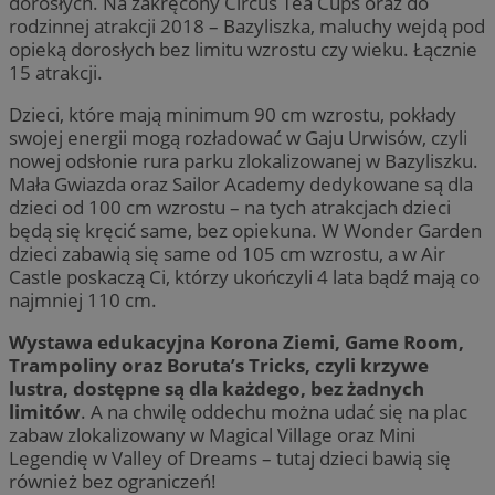
dorosłych. Na zakręcony Circus Tea Cups oraz do
rodzinnej atrakcji 2018 – Bazyliszka, maluchy wejdą pod
opieką dorosłych bez limitu wzrostu czy wieku. Łącznie
15 atrakcji.
Dzieci, które mają minimum 90 cm wzrostu, pokłady
swojej energii mogą rozładować w Gaju Urwisów, czyli
nowej odsłonie rura parku zlokalizowanej w Bazyliszku.
Mała Gwiazda oraz Sailor Academy dedykowane są dla
dzieci od 100 cm wzrostu – na tych atrakcjach dzieci
będą się kręcić same, bez opiekuna. W Wonder Garden
dzieci zabawią się same od 105 cm wzrostu, a w Air
Castle poskaczą Ci, którzy ukończyli 4 lata bądź mają co
najmniej 110 cm.
Wystawa edukacyjna Korona Ziemi, Game Room,
Trampoliny oraz Boruta’s Tricks, czyli krzywe
lustra, dostępne są dla każdego, bez żadnych
limitów
. A na chwilę oddechu można udać się na plac
zabaw zlokalizowany w Magical Village oraz Mini
Legendię w Valley of Dreams – tutaj dzieci bawią się
również bez ograniczeń!