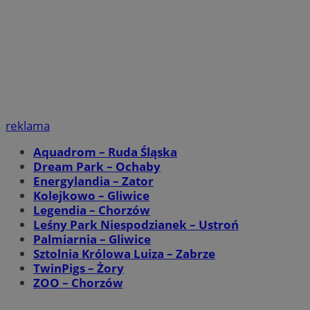
reklama
Aquadrom – Ruda Śląska
Dream Park – Ochaby
Energylandia – Zator
Kolejkowo – Gliwice
Legendia – Chorzów
Leśny Park Niespodzianek – Ustroń
Palmiarnia – Gliwice
Sztolnia Królowa Luiza – Zabrze
TwinPigs – Żory
ZOO – Chorzów