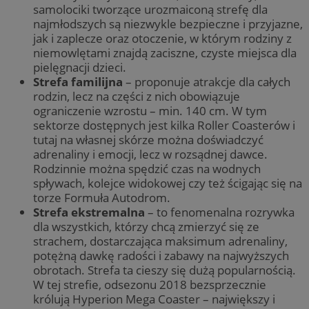
samolociki tworzące urozmaiconą strefę dla
najmłodszych są niezwykle bezpieczne i przyjazne,
jak i zaplecze oraz otoczenie, w którym rodziny z
niemowlętami znajdą zaciszne, czyste miejsca dla
pielęgnacji dzieci.
Strefa familijna
– proponuje atrakcje dla całych
rodzin, lecz na części z nich obowiązuje
ograniczenie wzrostu – min. 140 cm. W tym
sektorze dostępnych jest kilka Roller Coasterów i
tutaj na własnej skórze można doświadczyć
adrenaliny i emocji, lecz w rozsądnej dawce.
Rodzinnie można spędzić czas na wodnych
spływach, kolejce widokowej czy też ścigając się na
torze Formuła Autodrom.
Strefa ekstremalna
– to fenomenalna rozrywka
dla wszystkich, którzy chcą zmierzyć się ze
strachem, dostarczająca maksimum adrenaliny,
potężną dawkę radości i zabawy na najwyższych
obrotach. Strefa ta cieszy się dużą popularnością.
W tej strefie, odsezonu 2018 bezsprzecznie
królują Hyperion Mega Coaster – największy i