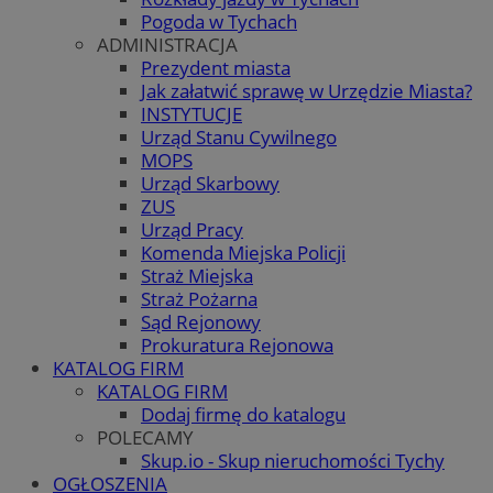
Pogoda w Tychach
ADMINISTRACJA
Prezydent miasta
Jak załatwić sprawę w Urzędzie Miasta?
INSTYTUCJE
Urząd Stanu Cywilnego
MOPS
Urząd Skarbowy
ZUS
Urząd Pracy
Komenda Miejska Policji
Straż Miejska
Straż Pożarna
Sąd Rejonowy
Prokuratura Rejonowa
KATALOG FIRM
KATALOG FIRM
Dodaj firmę do katalogu
POLECAMY
Skup.io - Skup nieruchomości Tychy
OGŁOSZENIA