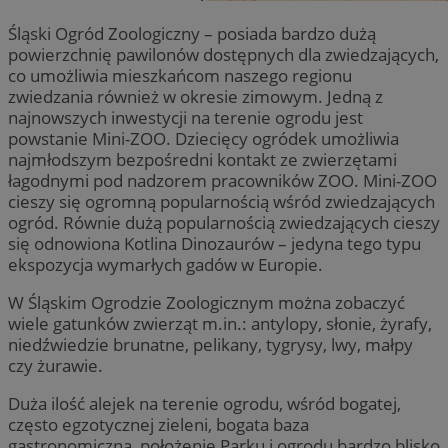
SessID
mojetychy.pl
1 rok
Śląski Ogród Zoologiczny – posiada bardzo dużą
QeSessID
mojetychy.pl
1 rok
powierzchnię pawilonów dostępnych dla zwiedzających,
MvSessID
mojetychy.pl
1 rok
co umożliwia mieszkańcom naszego regionu
zwiedzania również w okresie zimowym. Jedną z
__cf_bm
30 minut
Cloudflare
najnowszych inwestycji na terenie ogrodu jest
Inc.
.x.com
powstanie Mini-ZOO. Dziecięcy ogródek umożliwia
najmłodszym bezpośredni kontakt ze zwierzętami
łagodnymi pod nadzorem pracowników ZOO. Mini-ZOO
VISITOR_PRIVACY_METADATA
5 miesięcy 4
YouTube
cieszy się ogromną popularnością wśród zwiedzających
tygodnie
.youtube.com
ogród. Równie dużą popularnością zwiedzających cieszy
się odnowiona Kotlina Dinozaurów – jedyna tego typu
ekspozycja wymarłych gadów w Europie.
CookieScriptConsent
4 tygodnie 2 
CookieScript
W Śląskim Ogrodzie Zoologicznym można zobaczyć
mojetychy.pl
wiele gatunków zwierząt m.in.: antylopy, słonie, żyrafy,
Google Privacy Policy
niedźwiedzie brunatne, pelikany, tygrysy, lwy, małpy
czy żurawie.
__cf_bm
29 minut 57
Cloudflare
sekund
Inc.
Duża ilość alejek na terenie ogrodu, wśród bogatej,
.twitter.com
często egzotycznej zieleni, bogata baza
gastronomiczna, położenie Parku i ogrodu bardzo blisko