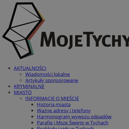
AKTUALNOŚCI
Wiadomości lokalne
Artykuły sponsorowane
KRYMINALNE
MIASTO
INFORMACJE O MIEŚCIE
Historia miasta
Ważne adresy i telefony
Harmonogram wywozu odpadów
Parafie i Msze Święte w Tychach
Rozkłady jazdy w Tychach