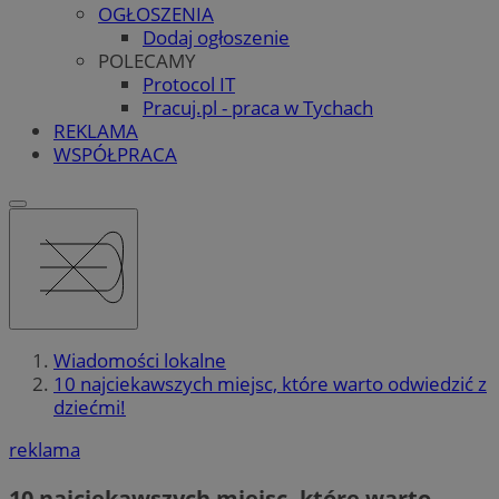
OGŁOSZENIA
Dodaj ogłoszenie
POLECAMY
Protocol IT
Pracuj.pl - praca w Tychach
REKLAMA
WSPÓŁPRACA
Wiadomości lokalne
10 najciekawszych miejsc, które warto odwiedzić z
dziećmi!
reklama
10 najciekawszych miejsc, które warto