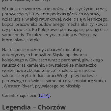
W miniaturowym świecie można zobaczyć życie na wsi,
potowarzyszyć turystom podczas górskich wypraw,
wziąć udział w akcji ratunkowej, wcielić się w leśniczego,
kupca, pracownika budowlanego, mechanika, cyrkowca
czy plażowicza. Po Kolejkowie poruszają się pociągi oraz
samochody. To także jedyna makieta w Polsce, na
której pływa statek.
Na makiecie możemy zobaczyć miniatury
autentycznych budowli ze Śląska np. dworca
kolejowego w Gliwicach wraz z peronami, gliwickiego
ratusza oraz kamienic. Powstałotakże miasteczko
westernowe „Dzikie Gliwice”, znaleźć tam można
saloon, szeryfa, Indian, braci Wright przy budowie
pierwszego na świecie samolotu oraz miniaturę statku
„Western River”, pływającego po Missisipi.
Cennik znajdziecie
TUTAJ
.
Legendia – Chorzów