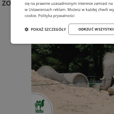
ZOO – Chorzów
się na prawnie uzasadnionym interesie zamiast na
w
Ustawieniach reklam
. Możesz w każdej chwili w
cookie
.
Polityka prywatności
POKAŻ SZCZEGÓŁY
ODRZUĆ WSZYSTKI
Niezbędne
Wydajność
Targetowanie
Niezbędne
Wydajność
Targetowanie
Niezbędne pliki cookie umożliwiają korzystanie z podstawowych fu
użytkownika i zarządzanie kontem. Bez niezbędnych plików cooki
internetowej.
Provider
/
Okres
Nazwa
Domena
przechowywa