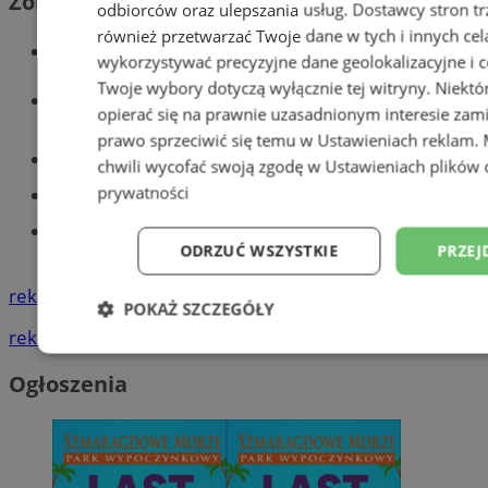
Zobacz również
odbiorców oraz ulepszania usług.
Dostawcy stron tr
również przetwarzać Twoje dane w tych i innych cel
Wiadomości kryminalne w Tychach
wykorzystywać precyzyjne dane geolokalizacyjne i c
Twoje wybory dotyczą wyłącznie tej witryny. Niekt
Wiadomości lokalne
opierać się na prawnie uzasadnionym interesie zami
prawo sprzeciwić się temu w
Ustawieniach reklam
.
Części samochodowe do -70%!
chwili wycofać swoją zgodę w
Ustawieniach plików 
prywatności
Tworzenie stron www - Tychy
Znajdź pracę - codziennie nowe
ODRZUĆ WSZYSTKIE
PRZEJ
ogłoszenia
reklama
POKAŻ SZCZEGÓŁY
reklama
Niezbędne
Wydajność
Targetowani
Ogłoszenia
Niesklasyfikowane