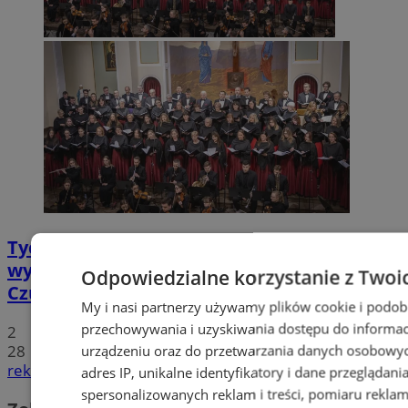
Tychy: Koncert chóralny "Messa di Gloria" –
wyjątkowe wydarzenie muzyczne w
Odpowiedzialne korzystanie z Twoi
Czułowie
My i nasi partnerzy używamy plików cookie i podob
przechowywania i uzyskiwania dostępu do informac
2
28
urządzeniu oraz do przetwarzania danych osobowych
reklama
adres IP, unikalne identyfikatory i dane przeglądani
spersonalizowanych reklam i treści, pomiaru reklam i