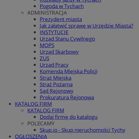
Pogoda w Tychach
ADMINISTRACJA
Prezydent miasta
Jak załatwić sprawę w Urzędzie Miasta?
INSTYTUCJE
Urząd Stanu Cywilnego
MOPS
Urząd Skarbowy
ZUS
Urząd Pracy
Komenda Miejska Policji
Straż Miejska
Straż Pożarna
Sąd Rejonowy
Prokuratura Rejonowa
KATALOG FIRM
KATALOG FIRM
Dodaj firmę do katalogu
POLECAMY
Skup.io - Skup nieruchomości Tychy
OGŁOSZENIA