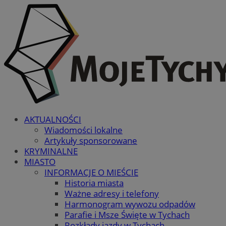
AKTUALNOŚCI
Wiadomości lokalne
Artykuły sponsorowane
KRYMINALNE
MIASTO
INFORMACJE O MIEŚCIE
Historia miasta
Ważne adresy i telefony
Harmonogram wywozu odpadów
Parafie i Msze Święte w Tychach
Rozkłady jazdy w Tychach