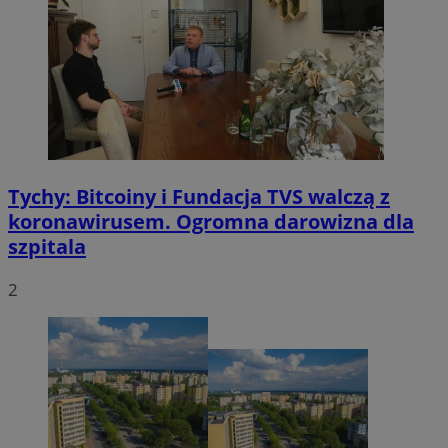
Tychy: Bitcoiny i Fundacja TVS walczą z
koronawirusem. Ogromna darowizna dla
szpitala
2