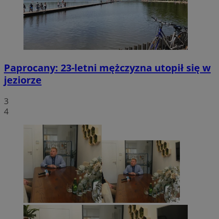
Paprocany: 23-letni mężczyzna utopił się w
jeziorze
3
4