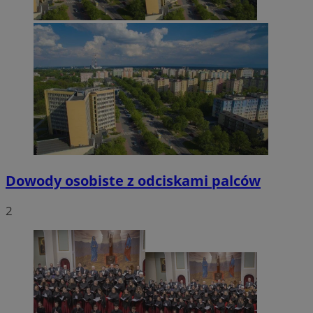
Dowody osobiste z odciskami palców
2