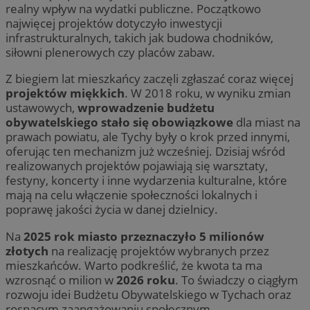
realny wpływ na wydatki publiczne. Początkowo
najwięcej projektów dotyczyło inwestycji
infrastrukturalnych, takich jak budowa chodników,
siłowni plenerowych czy placów zabaw.
Z biegiem lat mieszkańcy zaczęli zgłaszać coraz więcej
projektów miękkich
. W 2018 roku, w wyniku zmian
ustawowych,
wprowadzenie budżetu
obywatelskiego stało się obowiązkowe
dla miast na
prawach powiatu, ale Tychy były o krok przed innymi,
oferując ten mechanizm już wcześniej. Dzisiaj wśród
realizowanych projektów pojawiają się warsztaty,
festyny, koncerty i inne wydarzenia kulturalne, które
mają na celu włączenie społeczności lokalnych i
poprawę jakości życia w danej dzielnicy.
Na
2025 rok miasto przeznaczyło 5 milionów
złotych
na realizację projektów wybranych przez
mieszkańców. Warto podkreślić, że kwota ta ma
wzrosnąć o milion w
2026 roku
. To świadczy o ciągłym
rozwoju idei Budżetu Obywatelskiego w Tychach oraz
rosnącym zaangażowaniu społecznym.