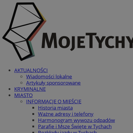
AKTUALNOŚCI
Wiadomości lokalne
Artykuły sponsorowane
KRYMINALNE
MIASTO
INFORMACJE O MIEŚCIE
Historia miasta
Ważne adresy i telefony
Harmonogram wywozu odpadów
Parafie i Msze Święte w Tychach
Rozkłady jazdy w Tychach