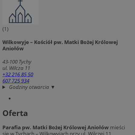
(1)
Wilkowyje – Kościół pw. Matki Bożej Królowej
Aniołów
43-100
Tychy
ul. Wilcza 11
+32 216 85 50
607 725 934
Godziny otwarcia ▼
Oferta
Parafia pw. Matki Bożej Królowej Aniołów
mieści
się w Tychach – Wilkowyjach przy ul. Wilczej 11.