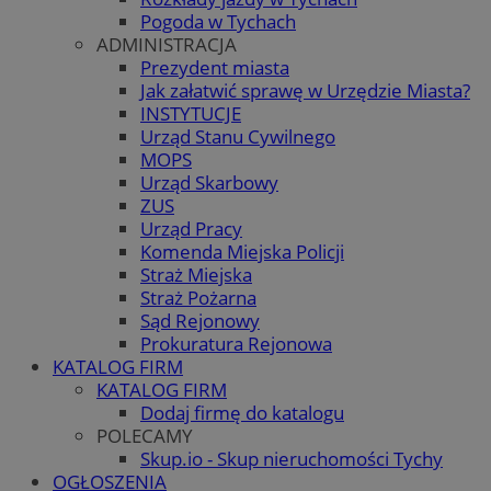
Pogoda w Tychach
ADMINISTRACJA
Prezydent miasta
Jak załatwić sprawę w Urzędzie Miasta?
INSTYTUCJE
Urząd Stanu Cywilnego
MOPS
Urząd Skarbowy
ZUS
Urząd Pracy
Komenda Miejska Policji
Straż Miejska
Straż Pożarna
Sąd Rejonowy
Prokuratura Rejonowa
KATALOG FIRM
KATALOG FIRM
Dodaj firmę do katalogu
POLECAMY
Skup.io - Skup nieruchomości Tychy
OGŁOSZENIA