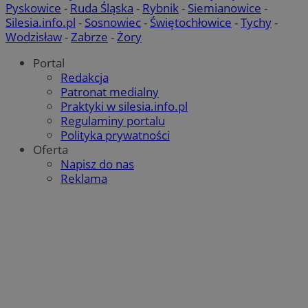
Pyskowice
-
Ruda Śląska
-
Rybnik
-
Siemianowice
-
_clsk
1 dzień
Ten p
Microsoft
Silesia.info.pl
-
Sosnowiec
-
Świętochłowice
-
Tychy
-
z op
.mojetychy.pl
Micro
Wodzisław
-
Zabrze
-
Żory
on u
prze
Portal
sesji
wiel
Redakcja
jedn
Patronat medialny
celów
Praktyki w silesia.info.pl
Regulaminy portalu
Polityka prywatności
Oferta
Napisz do nas
Reklama