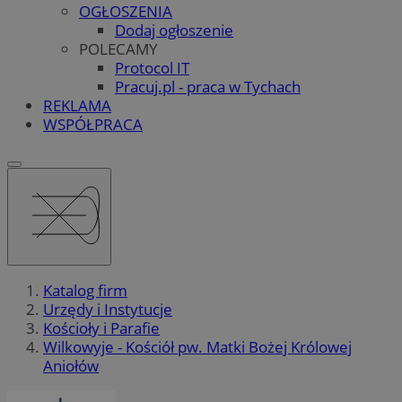
OGŁOSZENIA
Dodaj ogłoszenie
POLECAMY
Protocol IT
Pracuj.pl - praca w Tychach
REKLAMA
WSPÓŁPRACA
Katalog firm
Urzędy i Instytucje
Kościoły i Parafie
Wilkowyje - Kościół pw. Matki Bożej Królowej
Aniołów