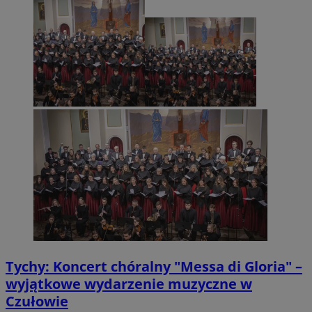
CookieScript
mojetychy.pl
Googl
VISITOR_PRIVACY_METADATA
5 miesięcy 4
YouTube
tygodnie
.youtube.com
Tychy: Koncert chóralny "Messa di Gloria" –
wyjątkowe wydarzenie muzyczne w
Czułowie