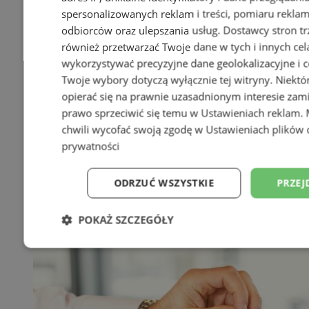
spersonalizowanych reklam i treści, pomiaru reklam i
odbiorców oraz ulepszania usług.
Dostawcy stron tr
również przetwarzać Twoje dane w tych i innych cel
wykorzystywać precyzyjne dane geolokalizacyjne i c
Twoje wybory dotyczą wyłącznie tej witryny. Niekt
opierać się na prawnie uzasadnionym interesie zami
prawo sprzeciwić się temu w
Ustawieniach reklam
.
chwili wycofać swoją zgodę w
Ustawieniach plików 
prywatności
ODRZUĆ WSZYSTKIE
PRZEJ
POKAŻ SZCZEGÓŁY
Niezbędne
Wydajność
Targetowani
Niesklasyfikowane