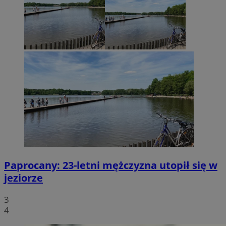
Paprocany: 23-letni mężczyzna utopił się w
jeziorze
3
4