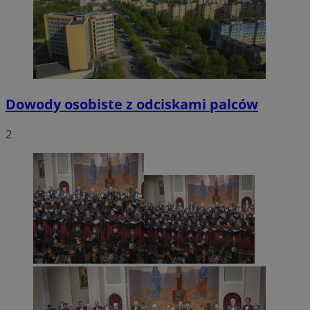
VISITOR_PRIVACY_METADATA
5 miesięcy 4
YouTube
tygodnie
.youtube.com
Dowody osobiste z odciskami palców
2
CookieScriptConsent
4 tygodnie 2 dn
CookieScript
mojetychy.pl