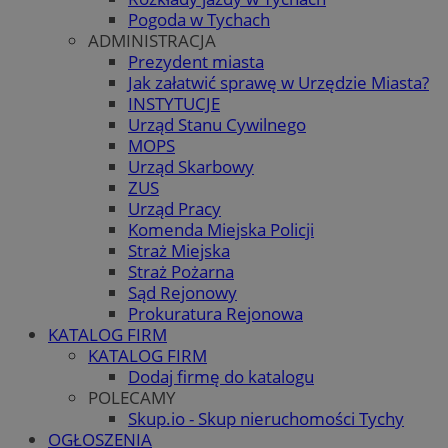
Pogoda w Tychach
ADMINISTRACJA
Prezydent miasta
Jak załatwić sprawę w Urzędzie Miasta?
INSTYTUCJE
Urząd Stanu Cywilnego
MOPS
Urząd Skarbowy
ZUS
Urząd Pracy
Komenda Miejska Policji
Straż Miejska
Straż Pożarna
Sąd Rejonowy
Prokuratura Rejonowa
KATALOG FIRM
KATALOG FIRM
Dodaj firmę do katalogu
POLECAMY
Skup.io - Skup nieruchomości Tychy
OGŁOSZENIA