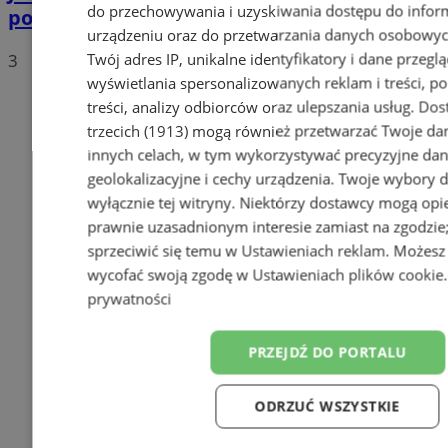
do przechowywania i uzyskiwania dostępu do infor
polskich drogach? Te wyniki Was zaskoczą!
urządzeniu oraz do przetwarzania danych osobowych
Twój adres IP, unikalne identyfikatory i dane przeglą
3
wyświetlania spersonalizowanych reklam i treści, p
treści, analizy odbiorców oraz ulepszania usług.
Dos
trzecich (1913)
mogą również przetwarzać Twoje dan
innych celach, w tym wykorzystywać precyzyjne da
geolokalizacyjne i cechy urządzenia. Twoje wybory 
wyłącznie tej witryny. Niektórzy dostawcy mogą opie
prawnie uzasadnionym interesie zamiast na zgodzi
sprzeciwić się temu w
Ustawieniach reklam
. Możesz
wycofać swoją zgodę w
Ustawieniach plików cookie
prywatności
PRZEJDŹ DO PORTALU
ODRZUĆ WSZYSTKIE