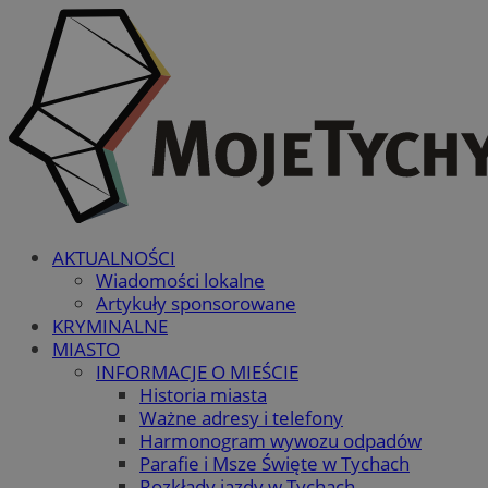
AKTUALNOŚCI
Wiadomości lokalne
Artykuły sponsorowane
KRYMINALNE
MIASTO
INFORMACJE O MIEŚCIE
Historia miasta
Ważne adresy i telefony
Harmonogram wywozu odpadów
Parafie i Msze Święte w Tychach
Rozkłady jazdy w Tychach