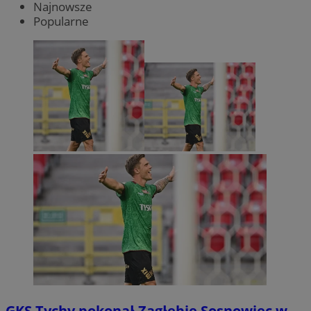
Najnowsze
Popularne
GKS Tychy pokonał Zagłębie Sosnowiec w