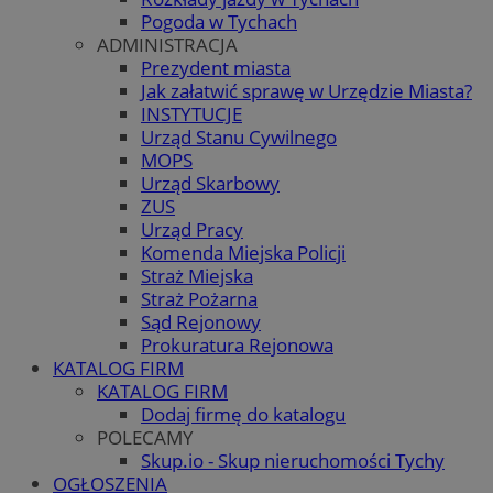
Pogoda w Tychach
ADMINISTRACJA
Prezydent miasta
Jak załatwić sprawę w Urzędzie Miasta?
INSTYTUCJE
Urząd Stanu Cywilnego
MOPS
Urząd Skarbowy
ZUS
Urząd Pracy
Komenda Miejska Policji
Straż Miejska
Straż Pożarna
Sąd Rejonowy
Prokuratura Rejonowa
KATALOG FIRM
KATALOG FIRM
Dodaj firmę do katalogu
POLECAMY
Skup.io - Skup nieruchomości Tychy
OGŁOSZENIA