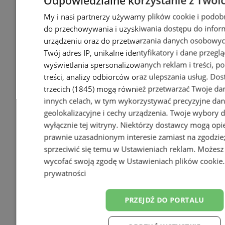
Odpowiedzialne korzystanie z Twoi
My i nasi partnerzy używamy plików cookie i podob
do przechowywania i uzyskiwania dostępu do infor
urządzeniu oraz do przetwarzania danych osobowych
Twój adres IP, unikalne identyfikatory i dane przeglą
wyświetlania spersonalizowanych reklam i treści, p
treści, analizy odbiorców oraz ulepszania usług.
Dos
trzecich (1845)
mogą również przetwarzać Twoje dan
innych celach, w tym wykorzystywać precyzyjne da
geolokalizacyjne i cechy urządzenia. Twoje wybory 
wyłącznie tej witryny. Niektórzy dostawcy mogą opie
prawnie uzasadnionym interesie zamiast na zgodzi
sprzeciwić się temu w
Ustawieniach reklam
. Możesz
wycofać swoją zgodę w
Ustawieniach plików cookie
prywatności
PRZEJDŹ DO PORTALU