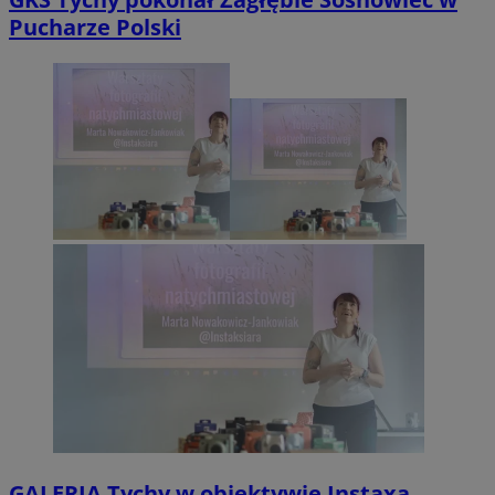
Pucharze Polski
GALERIA
Tychy w obiektywie Instaxa.