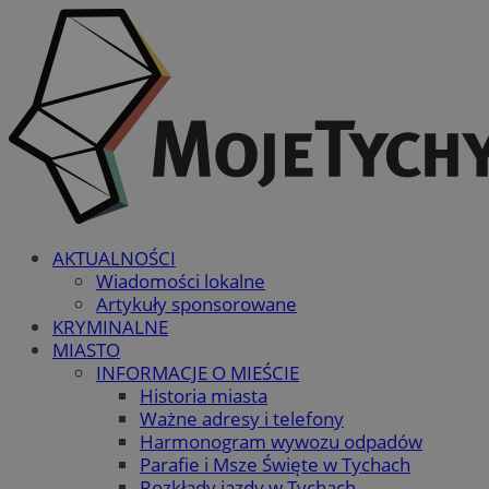
AKTUALNOŚCI
Wiadomości lokalne
Artykuły sponsorowane
KRYMINALNE
MIASTO
INFORMACJE O MIEŚCIE
Historia miasta
Ważne adresy i telefony
Harmonogram wywozu odpadów
Parafie i Msze Święte w Tychach
Rozkłady jazdy w Tychach