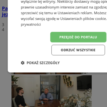
wyłącznie tej witryny. Niektórzy dostawcy mogą opie
prawnie uzasadnionym interesie zamiast na zgodzi
Paprocany: 23-letni mężczyzna utopił się w
sprzeciwić się temu w
Ustawieniach reklam
. Możesz
jeziorze
wycofać swoją zgodę w
Ustawieniach plików cookie
3
prywatności
4
PRZEJDŹ DO PORTALU
ODRZUĆ WSZYSTKIE
POKAŻ SZCZEGÓŁY
Niezbędne
Wydajność
Targetowanie
F
Niesklasyfikowane