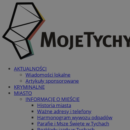
AKTUALNOŚCI
Wiadomości lokalne
Artykuły sponsorowane
KRYMINALNE
MIASTO
INFORMACJE O MIEŚCIE
Historia miasta
Ważne adresy i telefony
Harmonogram wywozu odpadów
Parafie i Msze Święte w Tychach
Rozkłady jazdy w Tychach