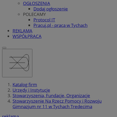
OGŁOSZENIA
Dodaj ogłoszenie
POLECAMY
Protocol IT
Pracuj.pl - praca w Tychach
REKLAMA
WSPÓŁPRACA
Katalog firm
Urzędy i Instytucje
Stowarzyszenia, Fundacje, Organizacje
Stowarzyszenie Na Rzecz Pomocy i Rozwoju
Gimnazjum nr 11 w Tychach Tredecima
reklama