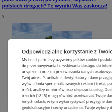
polskich drogach? Te wyniki Was zaskoczą!
3
Odpowiedzialne korzystanie z Twoi
My i nasi partnerzy używamy plików cookie i podob
do przechowywania i uzyskiwania dostępu do infor
urządzeniu oraz do przetwarzania danych osobowych
Twój adres IP, unikalne identyfikatory i dane przeglą
wyświetlania spersonalizowanych reklam i treści, p
treści, analizy odbiorców oraz ulepszania usług.
Dos
trzecich (1845)
mogą również przetwarzać Twoje dan
innych celach, w tym wykorzystywać precyzyjne da
geolokalizacyjne i cechy urządzenia. Twoje wybory 