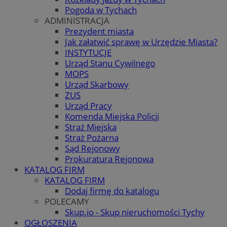
Pogoda w Tychach
ADMINISTRACJA
Prezydent miasta
Jak załatwić sprawę w Urzędzie Miasta?
INSTYTUCJE
Urząd Stanu Cywilnego
MOPS
Urząd Skarbowy
ZUS
Urząd Pracy
Komenda Miejska Policji
Straż Miejska
Straż Pożarna
Sąd Rejonowy
Prokuratura Rejonowa
KATALOG FIRM
KATALOG FIRM
Dodaj firmę do katalogu
POLECAMY
Skup.io - Skup nieruchomości Tychy
OGŁOSZENIA