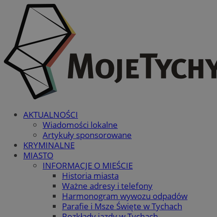
AKTUALNOŚCI
Wiadomości lokalne
Artykuły sponsorowane
KRYMINALNE
MIASTO
INFORMACJE O MIEŚCIE
Historia miasta
Ważne adresy i telefony
Harmonogram wywozu odpadów
Parafie i Msze Święte w Tychach
Rozkłady jazdy w Tychach