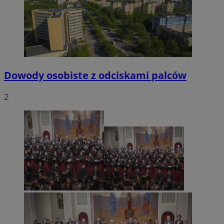
VISITOR_PRIVACY_METADATA
5 miesięcy 4
YouTube
tygodnie
.youtube.com
Dowody osobiste z odciskami palców
2
CookieScriptConsent
4 tygodnie 2 dn
CookieScript
mojetychy.pl