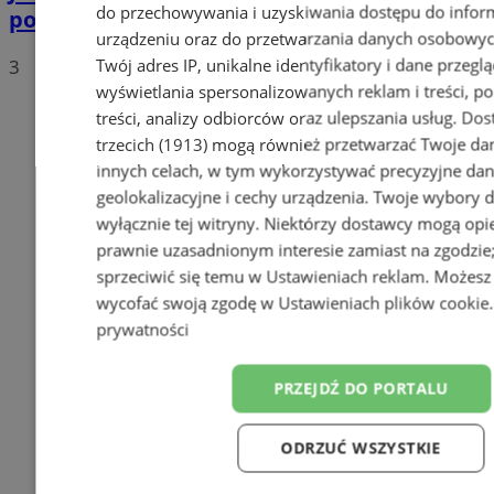
do przechowywania i uzyskiwania dostępu do infor
polskich drogach? Te wyniki Was zaskoczą!
urządzeniu oraz do przetwarzania danych osobowych
Twój adres IP, unikalne identyfikatory i dane przeglą
3
wyświetlania spersonalizowanych reklam i treści, p
treści, analizy odbiorców oraz ulepszania usług.
Dos
trzecich (1913)
mogą również przetwarzać Twoje dan
innych celach, w tym wykorzystywać precyzyjne da
geolokalizacyjne i cechy urządzenia. Twoje wybory 
wyłącznie tej witryny. Niektórzy dostawcy mogą opie
prawnie uzasadnionym interesie zamiast na zgodzi
sprzeciwić się temu w
Ustawieniach reklam
. Możesz
wycofać swoją zgodę w
Ustawieniach plików cookie
prywatności
PRZEJDŹ DO PORTALU
ODRZUĆ WSZYSTKIE