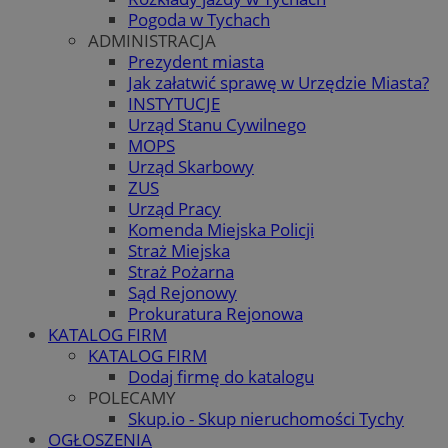
Pogoda w Tychach
ADMINISTRACJA
Prezydent miasta
Jak załatwić sprawę w Urzędzie Miasta?
INSTYTUCJE
Urząd Stanu Cywilnego
MOPS
Urząd Skarbowy
ZUS
Urząd Pracy
Komenda Miejska Policji
Straż Miejska
Straż Pożarna
Sąd Rejonowy
Prokuratura Rejonowa
KATALOG FIRM
KATALOG FIRM
Dodaj firmę do katalogu
POLECAMY
Skup.io - Skup nieruchomości Tychy
OGŁOSZENIA