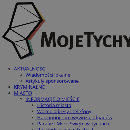
AKTUALNOŚCI
Wiadomości lokalne
Artykuły sponsorowane
KRYMINALNE
MIASTO
INFORMACJE O MIEŚCIE
Historia miasta
Ważne adresy i telefony
Harmonogram wywozu odpadów
Parafie i Msze Święte w Tychach
Rozkłady jazdy w Tychach