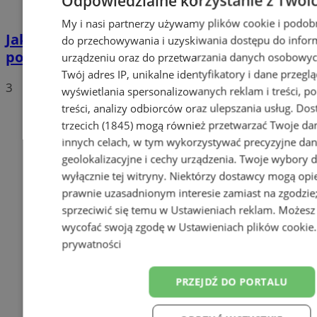
Odpowiedzialne korzystanie z Twoi
My i nasi partnerzy używamy plików cookie i podob
Jakie auta jeżdżą po tyskich, śląskich i
do przechowywania i uzyskiwania dostępu do infor
polskich drogach? Te wyniki Was zaskoczą!
urządzeniu oraz do przetwarzania danych osobowych
Twój adres IP, unikalne identyfikatory i dane przeglą
3
wyświetlania spersonalizowanych reklam i treści, p
treści, analizy odbiorców oraz ulepszania usług.
Dos
trzecich (1845)
mogą również przetwarzać Twoje dan
innych celach, w tym wykorzystywać precyzyjne da
geolokalizacyjne i cechy urządzenia. Twoje wybory 
wyłącznie tej witryny. Niektórzy dostawcy mogą opie
prawnie uzasadnionym interesie zamiast na zgodzi
sprzeciwić się temu w
Ustawieniach reklam
. Możesz
wycofać swoją zgodę w
Ustawieniach plików cookie
prywatności
PRZEJDŹ DO PORTALU