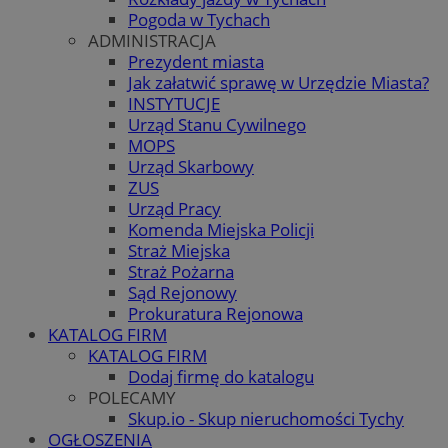
Pogoda w Tychach
ADMINISTRACJA
Prezydent miasta
Jak załatwić sprawę w Urzędzie Miasta?
INSTYTUCJE
Urząd Stanu Cywilnego
MOPS
Urząd Skarbowy
ZUS
Urząd Pracy
Komenda Miejska Policji
Straż Miejska
Straż Pożarna
Sąd Rejonowy
Prokuratura Rejonowa
KATALOG FIRM
KATALOG FIRM
Dodaj firmę do katalogu
POLECAMY
Skup.io - Skup nieruchomości Tychy
OGŁOSZENIA