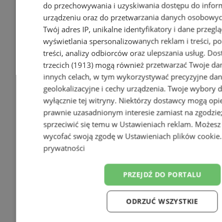
do przechowywania i uzyskiwania dostępu do infor
urządzeniu oraz do przetwarzania danych osobowych
Twój adres IP, unikalne identyfikatory i dane przeglą
wyświetlania spersonalizowanych reklam i treści, p
treści, analizy odbiorców oraz ulepszania usług.
Dos
trzecich (1913)
mogą również przetwarzać Twoje dan
innych celach, w tym wykorzystywać precyzyjne da
geolokalizacyjne i cechy urządzenia. Twoje wybory 
wyłącznie tej witryny. Niektórzy dostawcy mogą opie
prawnie uzasadnionym interesie zamiast na zgodzi
sprzeciwić się temu w
Ustawieniach reklam
. Możesz
wycofać swoją zgodę w
Ustawieniach plików cookie
prywatności
PRZEJDŹ DO PORTALU
ODRZUĆ WSZYSTKIE