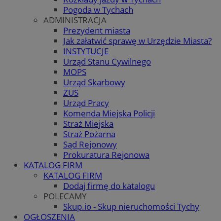
Pogoda w Tychach
ADMINISTRACJA
Prezydent miasta
Jak załatwić sprawę w Urzędzie Miasta?
INSTYTUCJE
Urząd Stanu Cywilnego
MOPS
Urząd Skarbowy
ZUS
Urząd Pracy
Komenda Miejska Policji
Straż Miejska
Straż Pożarna
Sąd Rejonowy
Prokuratura Rejonowa
KATALOG FIRM
KATALOG FIRM
Dodaj firmę do katalogu
POLECAMY
Skup.io - Skup nieruchomości Tychy
OGŁOSZENIA