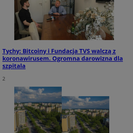
VISITOR_PRIVACY_METADATA
5 miesięcy 4
YouTube
tygodnie
.youtube.com
Tychy: Bitcoiny i Fundacja TVS walczą z
koronawirusem. Ogromna darowizna dla
szpitala
2
CookieScriptConsent
4 tygodnie 2 dn
CookieScript
mojetychy.pl