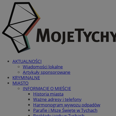
AKTUALNOŚCI
Wiadomości lokalne
Artykuły sponsorowane
KRYMINALNE
MIASTO
INFORMACJE O MIEŚCIE
Historia miasta
Ważne adresy i telefony
Harmonogram wywozu odpadów
Parafie i Msze Święte w Tychach
Rozkłady jazdy w Tychach