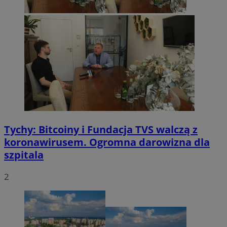
VISITOR_PRIVACY_METADATA
5 miesięcy 4
YouTube
tygodnie
.youtube.com
Tychy: Bitcoiny i Fundacja TVS walczą z
koronawirusem. Ogromna darowizna dla
szpitala
2
Provider
/
Nazwa