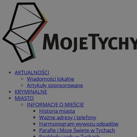
AKTUALNOŚCI
Wiadomości lokalne
Artykuły sponsorowane
KRYMINALNE
MIASTO
INFORMACJE O MIEŚCIE
Historia miasta
Ważne adresy i telefony
Harmonogram wywozu odpadów
Parafie i Msze Święte w Tychach
Rozkłady jazdy w Tychach