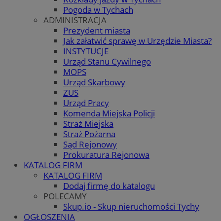
Pogoda w Tychach
ADMINISTRACJA
Prezydent miasta
Jak załatwić sprawę w Urzędzie Miasta?
INSTYTUCJE
Urząd Stanu Cywilnego
MOPS
Urząd Skarbowy
ZUS
Urząd Pracy
Komenda Miejska Policji
Straż Miejska
Straż Pożarna
Sąd Rejonowy
Prokuratura Rejonowa
KATALOG FIRM
KATALOG FIRM
Dodaj firmę do katalogu
POLECAMY
Skup.io - Skup nieruchomości Tychy
OGŁOSZENIA