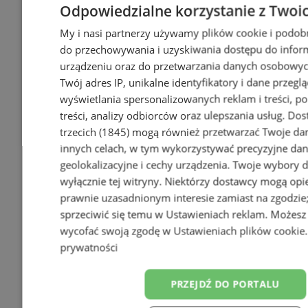
Odpowiedzialne korzystanie z Twoi
My i nasi partnerzy używamy plików cookie i podob
do przechowywania i uzyskiwania dostępu do infor
urządzeniu oraz do przetwarzania danych osobowych
Twój adres IP, unikalne identyfikatory i dane przeglą
wyświetlania spersonalizowanych reklam i treści, p
treści, analizy odbiorców oraz ulepszania usług.
Dos
trzecich (1845)
mogą również przetwarzać Twoje dan
innych celach, w tym wykorzystywać precyzyjne da
geolokalizacyjne i cechy urządzenia. Twoje wybory 
wyłącznie tej witryny. Niektórzy dostawcy mogą opie
prawnie uzasadnionym interesie zamiast na zgodzi
sprzeciwić się temu w
Ustawieniach reklam
. Możesz
wycofać swoją zgodę w
Ustawieniach plików cookie
prywatności
PRZEJDŹ DO PORTALU