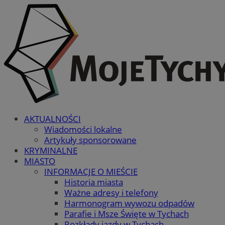
AKTUALNOŚCI
Wiadomości lokalne
Artykuły sponsorowane
KRYMINALNE
MIASTO
INFORMACJE O MIEŚCIE
Historia miasta
Ważne adresy i telefony
Harmonogram wywozu odpadów
Parafie i Msze Święte w Tychach
Rozkłady jazdy w Tychach