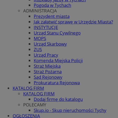
Pogoda w Tychach
ADMINISTRACJA
Prezydent miasta
Jak załatwić sprawę w Urzędzie Miasta?
INSTYTUCJE
Urząd Stanu Cywilnego
MOPS
Urząd Skarbowy
ZUS
Urząd Pracy
Komenda Miejska Policji
Straż Miejska
Straż Pożarna
Sąd Rejonowy
Prokuratura Rejonowa
KATALOG FIRM
KATALOG FIRM
Dodaj firmę do katalogu
POLECAMY
Skup.io - Skup nieruchomości Tychy
OGŁOSZENIA