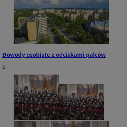
VISITOR_PRIVACY_METADATA
5 miesięcy 4
YouTube
tygodnie
.youtube.com
Dowody osobiste z odciskami palców
2
CookieScriptConsent
4 tygodnie 2 dn
CookieScript
mojetychy.pl