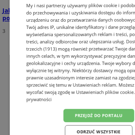
My i nasi partnerzy używamy plików cookie i podob
Jakie auta jeżdżą po tyskich, śląskich i
do przechowywania i uzyskiwania dostępu do infor
polskich drogach? Te wyniki Was zaskoczą!
urządzeniu oraz do przetwarzania danych osobowych
Twój adres IP, unikalne identyfikatory i dane przeglą
3
wyświetlania spersonalizowanych reklam i treści, p
treści, analizy odbiorców oraz ulepszania usług.
Dos
trzecich (1913)
mogą również przetwarzać Twoje dan
innych celach, w tym wykorzystywać precyzyjne da
geolokalizacyjne i cechy urządzenia. Twoje wybory 
wyłącznie tej witryny. Niektórzy dostawcy mogą opie
prawnie uzasadnionym interesie zamiast na zgodzi
sprzeciwić się temu w
Ustawieniach reklam
. Możesz
wycofać swoją zgodę w
Ustawieniach plików cookie
prywatności
PRZEJDŹ DO PORTALU
ODRZUĆ WSZYSTKIE