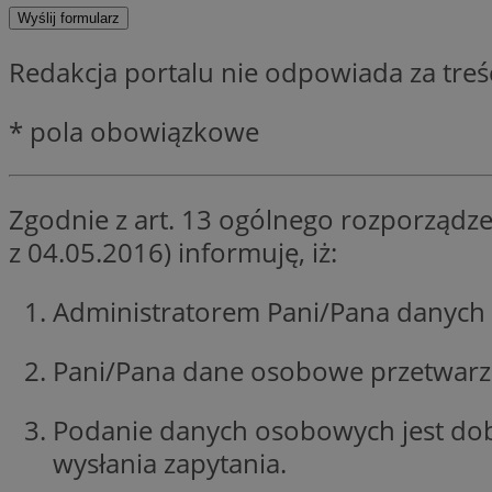
SessID
QeSessID
Redakcja portalu nie odpowiada za tre
MvSessID
CookieScriptConse
* pola obowiązkowe
VISITOR_PRIVACY_
Zgodnie z art. 13 ogólnego rozporządze
z 04.05.2016) informuję, iż:
Administratorem Pani/Pana danych 
Nazwa
Pani/Pana dane osobowe przetwarzan
Nazwa
ustat_jn29ek10jrjhX
Nazwa
ustat_age3nve3hm
OAID
IDE
Podanie danych osobowych jest do
openstat_8svbs0xb
wysłania zapytania.
openstat_gid