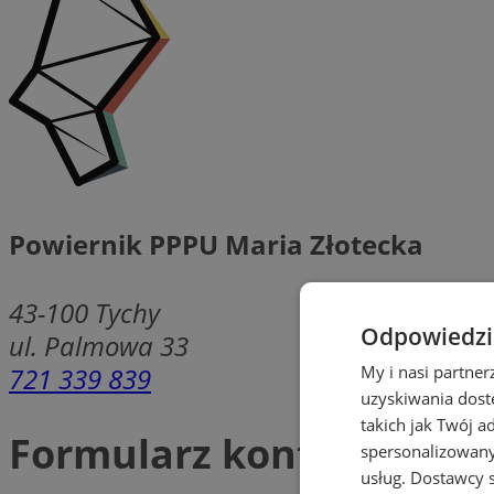
Powiernik PPPU Maria Złotecka
43-100
Tychy
Odpowiedzia
ul. Palmowa 33
721 339 839
My i nasi partne
uzyskiwania dost
takich jak Twój a
Formularz kontaktowy
spersonalizowanyc
usług.
Dostawcy s