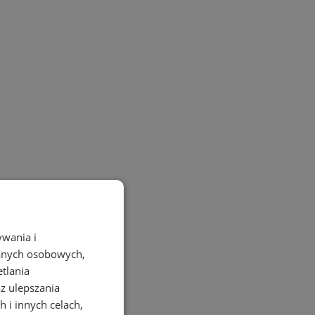
ywania i
danych osobowych,
etlania
az ulepszania
 i innych celach,