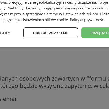
wać precyzyjne dane geolokalizacyjne i cechy urządzenia. Twoje
tryny. Niektórzy dostawcy mogą opierać się na prawnie uzasadnio
ie; masz prawo sprzeciwić się temu w
Ustawieniach reklam
. Może
woją zgodę w
Ustawieniach plików cookie
.
Polityka prywatności
EGÓŁY
ODRZUĆ WSZYSTKIE
PRZEJDŹ 
Wydajność
Targetowanie
Funkcjonalność
Ni
 danych osobowych zawartych w "formula
ezbędne
Wydajność
Targetowanie
Funkcjonalność
Niesklasyfikow
o którego będzie wysyłane zapytanie, w c
ie umożliwiają korzystanie z podstawowych funkcji strony internetowej, takich jak log
Bez niezbędnych plików cookie nie można prawidłowo korzystać ze strony internetowe
s email
Provider
/
Okres
Opis
Domena
przechowywania