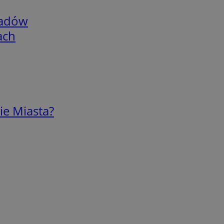
adów
ach
ie Miasta?