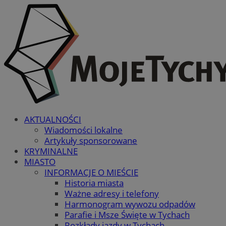
AKTUALNOŚCI
Wiadomości lokalne
Artykuły sponsorowane
KRYMINALNE
MIASTO
INFORMACJE O MIEŚCIE
Historia miasta
Ważne adresy i telefony
Harmonogram wywozu odpadów
Parafie i Msze Święte w Tychach
Rozkłady jazdy w Tychach