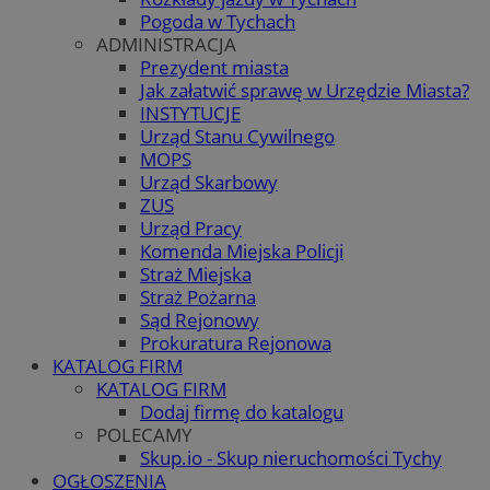
Pogoda w Tychach
ADMINISTRACJA
Prezydent miasta
Jak załatwić sprawę w Urzędzie Miasta?
INSTYTUCJE
Urząd Stanu Cywilnego
MOPS
Urząd Skarbowy
ZUS
Urząd Pracy
Komenda Miejska Policji
Straż Miejska
Straż Pożarna
Sąd Rejonowy
Prokuratura Rejonowa
KATALOG FIRM
KATALOG FIRM
Dodaj firmę do katalogu
POLECAMY
Skup.io - Skup nieruchomości Tychy
OGŁOSZENIA