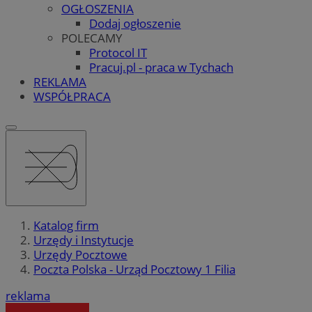
OGŁOSZENIA
Dodaj ogłoszenie
POLECAMY
Protocol IT
Pracuj.pl - praca w Tychach
REKLAMA
WSPÓŁPRACA
Katalog firm
Urzędy i Instytucje
Urzędy Pocztowe
Poczta Polska - Urząd Pocztowy 1 Filia
reklama