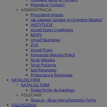
Pogoda w Tychach
ADMINISTRACJA
Prezydent miasta
Jak załatwić sprawę w Urzędzie Miasta?
INSTYTUCJE
Urząd Stanu Cywilnego
MOPS
Urząd Skarbowy
ZUS
Urząd Pracy
Komenda Miejska Policji
Straż Miejska
Straż Pożarna
Sąd Rejonowy
Prokuratura Rejonowa
KATALOG FIRM
KATALOG FIRM
Dodaj firmę do katalogu
POLECAMY
Skup.io - Skup nieruchomości Tychy
OGŁOSZENIA