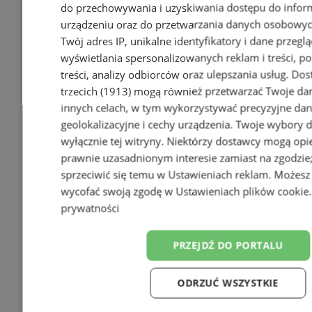
do przechowywania i uzyskiwania dostępu do infor
urządzeniu oraz do przetwarzania danych osobowych
Twój adres IP, unikalne identyfikatory i dane przeglą
wyświetlania spersonalizowanych reklam i treści, p
treści, analizy odbiorców oraz ulepszania usług.
Dos
trzecich (1913)
mogą również przetwarzać Twoje dan
innych celach, w tym wykorzystywać precyzyjne da
geolokalizacyjne i cechy urządzenia. Twoje wybory 
wyłącznie tej witryny. Niektórzy dostawcy mogą opie
prawnie uzasadnionym interesie zamiast na zgodzi
sprzeciwić się temu w
Ustawieniach reklam
. Możesz
wycofać swoją zgodę w
Ustawieniach plików cookie
prywatności
PRZEJDŹ DO PORTALU
ODRZUĆ WSZYSTKIE