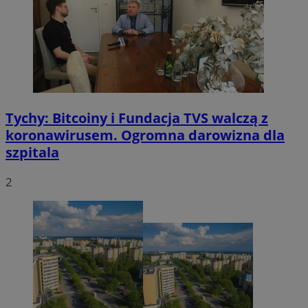
VISITOR_PRIVACY_METADATA
5 miesięcy 4
YouTube
tygodnie
.youtube.com
Tychy: Bitcoiny i Fundacja TVS walczą z
koronawirusem. Ogromna darowizna dla
szpitala
2
CookieScriptConsent
4 tygodnie 2 dn
CookieScript
mojetychy.pl