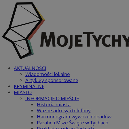
AKTUALNOŚCI
Wiadomości lokalne
Artykuły sponsorowane
KRYMINALNE
MIASTO
INFORMACJE O MIEŚCIE
Historia miasta
Ważne adresy i telefony
Harmonogram wywozu odpadów
Parafie i Msze Święte w Tychach
Rozkłady jazdy w Tychach