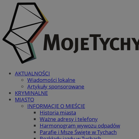
AKTUALNOŚCI
Wiadomości lokalne
Artykuły sponsorowane
KRYMINALNE
MIASTO
INFORMACJE O MIEŚCIE
Historia miasta
Ważne adresy i telefony
Harmonogram wywozu odpadów
Parafie i Msze Święte w Tychach
Rozkłady jazdy w Tychach