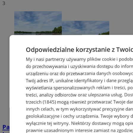
3
Odpowiedzialne korzystanie z Twoi
My i nasi partnerzy używamy plików cookie i podob
do przechowywania i uzyskiwania dostępu do infor
urządzeniu oraz do przetwarzania danych osobowych
Twój adres IP, unikalne identyfikatory i dane przeglą
wyświetlania spersonalizowanych reklam i treści, p
treści, analizy odbiorców oraz ulepszania usług.
Dos
trzecich (1845)
mogą również przetwarzać Twoje dan
innych celach, w tym wykorzystywać precyzyjne da
geolokalizacyjne i cechy urządzenia. Twoje wybory 
wyłącznie tej witryny. Niektórzy dostawcy mogą opie
Paprocany: 23-letni mężczyzna utopił się w
prawnie uzasadnionym interesie zamiast na zgodzi