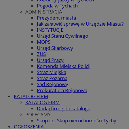
Pogoda w Tychach
ADMINISTRACJA
Prezydent miasta
Jak załatwić sprawę w Urzędzie Miasta?
INSTYTUCJE
Urząd Stanu Cywilnego
MOPS
Urząd Skarbowy
ZUS
Urząd Pracy
Komenda Miejska Policji
Straż Miejska
Straż Pożarna
Sąd Rejonowy
Prokuratura Rejonowa
KATALOG FIRM
KATALOG FIRM
Dodaj firmę do katalogu
POLECAMY
Skup.io - Skup nieruchomości Tychy
OGŁOSZENIA