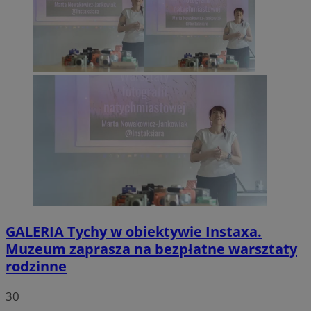
GALERIA
Tychy w obiektywie Instaxa.
Muzeum zaprasza na bezpłatne warsztaty
rodzinne
30