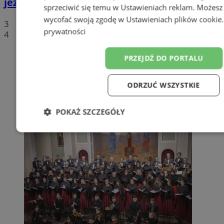
jeziorze
sprzeciwić się temu w
Ustawieniach reklam
. Możesz
wycofać swoją zgodę w
Ustawieniach plików cookie
3
prywatności
4
PRZEJDŹ DO PORTALU
ODRZUĆ WSZYSTKIE
POKAŻ SZCZEGÓŁY
Niezbędne
Wydajność
Targetowanie
F
Niesklasyfikowane