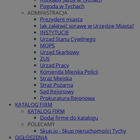
Pogoda w Tychach
ADMINISTRACJA
Prezydent miasta
Jak załatwić sprawę w Urzędzie Miasta?
INSTYTUCJE
Urząd Stanu Cywilnego
MOPS
Urząd Skarbowy
ZUS
Urząd Pracy
Komenda Miejska Policji
Straż Miejska
Straż Pożarna
Sąd Rejonowy
Prokuratura Rejonowa
KATALOG FIRM
KATALOG FIRM
Dodaj firmę do katalogu
POLECAMY
Skup.io - Skup nieruchomości Tychy
OGŁOSZENIA