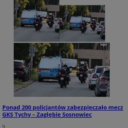
Ponad 200 policjantów zabezpieczało mecz
GKS Tychy – Zagłębie Sosnowiec
9