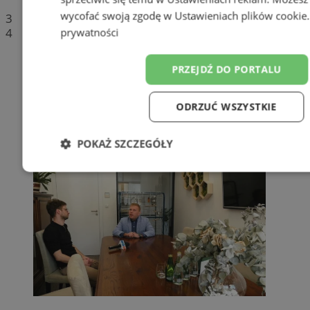
wycofać swoją zgodę w
Ustawieniach plików cookie
3
4
prywatności
PRZEJDŹ DO PORTALU
ODRZUĆ WSZYSTKIE
POKAŻ SZCZEGÓŁY
Niezbędne
Wydajność
Targetowanie
F
Niesklasyfikowane