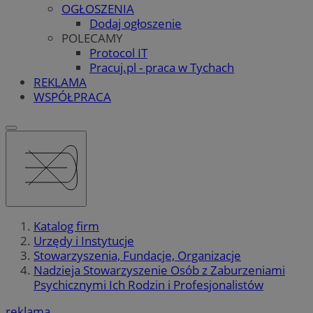
OGŁOSZENIA
Dodaj ogłoszenie
POLECAMY
Protocol IT
Pracuj.pl - praca w Tychach
REKLAMA
WSPÓŁPRACA
Katalog firm
Urzędy i Instytucje
Stowarzyszenia, Fundacje, Organizacje
Nadzieja Stowarzyszenie Osób z Zaburzeniami
Psychicznymi Ich Rodzin i Profesjonalistów
reklama