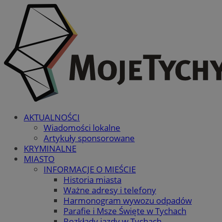
AKTUALNOŚCI
Wiadomości lokalne
Artykuły sponsorowane
KRYMINALNE
MIASTO
INFORMACJE O MIEŚCIE
Historia miasta
Ważne adresy i telefony
Harmonogram wywozu odpadów
Parafie i Msze Święte w Tychach
Rozkłady jazdy w Tychach