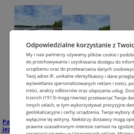
Odpowiedzialne korzystanie z Twoi
My i nasi partnerzy używamy plików cookie i podob
do przechowywania i uzyskiwania dostępu do infor
urządzeniu oraz do przetwarzania danych osobowych
Twój adres IP, unikalne identyfikatory i dane przeglą
wyświetlania spersonalizowanych reklam i treści, p
treści, analizy odbiorców oraz ulepszania usług.
Dos
trzecich (1913)
mogą również przetwarzać Twoje dan
innych celach, w tym wykorzystywać precyzyjne da
geolokalizacyjne i cechy urządzenia. Twoje wybory 
wyłącznie tej witryny. Niektórzy dostawcy mogą opie
Paprocany: 23-letni mężczyzna utopił się w
prawnie uzasadnionym interesie zamiast na zgodzi
jeziorze
sprzeciwić się temu w
Ustawieniach reklam
. Możesz