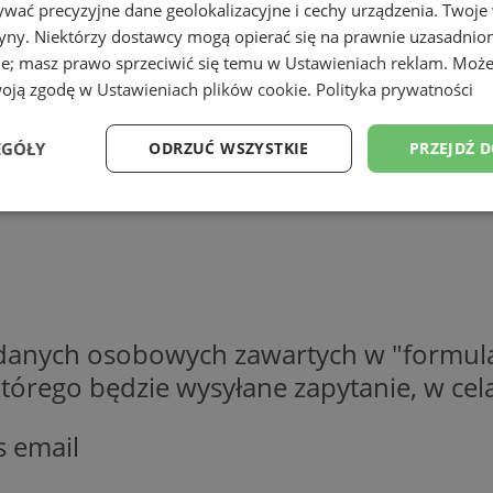
wać precyzyjne dane geolokalizacyjne i cechy urządzenia. Twoje
tryny. Niektórzy dostawcy mogą opierać się na prawnie uzasadnio
ie; masz prawo sprzeciwić się temu w
Ustawieniach reklam
. Może
woją zgodę w
Ustawieniach plików cookie
.
Polityka prywatności
EGÓŁY
ODRZUĆ WSZYSTKIE
PRZEJDŹ 
Wydajność
Targetowanie
Funkcjonalność
Ni
 danych osobowych zawartych w "formula
ezbędne
Wydajność
Targetowanie
Funkcjonalność
Niesklasyfikow
o którego będzie wysyłane zapytanie, w c
ie umożliwiają korzystanie z podstawowych funkcji strony internetowej, takich jak log
Bez niezbędnych plików cookie nie można prawidłowo korzystać ze strony internetowe
s email
Provider
/
Okres
Opis
Domena
przechowywania