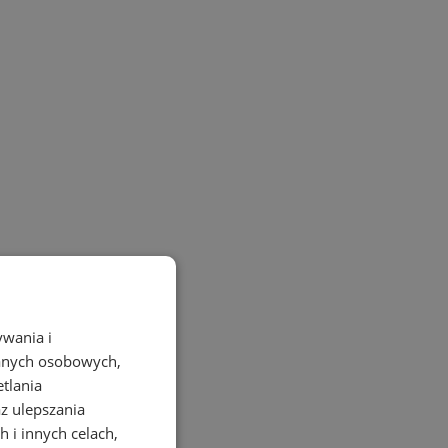
ywania i
danych osobowych,
etlania
az ulepszania
 i innych celach,