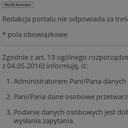
SessID
QeSessID
Redakcja portalu nie odpowiada za tre
MvSessID
CookieScriptConse
* pola obowiązkowe
VISITOR_PRIVACY_
Zgodnie z art. 13 ogólnego rozporządze
z 04.05.2016) informuję, iż:
Administratorem Pani/Pana danych 
Nazwa
Pani/Pana dane osobowe przetwarzan
Nazwa
ustat_jn29ek10jrjhX
Nazwa
ustat_age3nve3hm
OAID
IDE
Podanie danych osobowych jest do
openstat_8svbs0xb
wysłania zapytania.
openstat_gid