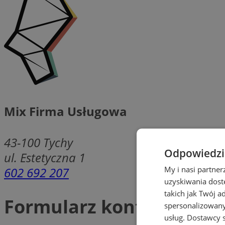
Mix Firma Usługowa
43-100
Tychy
Odpowiedzia
ul. Estetyczna 1
602 692 207
My i nasi partne
uzyskiwania dost
takich jak Twój a
Formularz kontaktowy
spersonalizowanyc
usług.
Dostawcy s