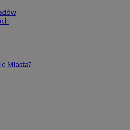
adów
ach
ie Miasta?