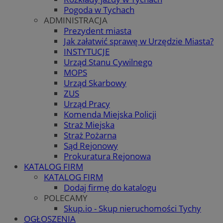
Pogoda w Tychach
ADMINISTRACJA
Prezydent miasta
Jak załatwić sprawę w Urzędzie Miasta?
INSTYTUCJE
Urząd Stanu Cywilnego
MOPS
Urząd Skarbowy
ZUS
Urząd Pracy
Komenda Miejska Policji
Straż Miejska
Straż Pożarna
Sąd Rejonowy
Prokuratura Rejonowa
KATALOG FIRM
KATALOG FIRM
Dodaj firmę do katalogu
POLECAMY
Skup.io - Skup nieruchomości Tychy
OGŁOSZENIA