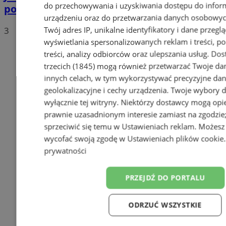
do przechowywania i uzyskiwania dostępu do infor
polskich drogach? Te wyniki Was zaskoczą!
urządzeniu oraz do przetwarzania danych osobowych
Twój adres IP, unikalne identyfikatory i dane przeglą
3
wyświetlania spersonalizowanych reklam i treści, p
treści, analizy odbiorców oraz ulepszania usług.
Dos
trzecich (1845)
mogą również przetwarzać Twoje dan
innych celach, w tym wykorzystywać precyzyjne da
geolokalizacyjne i cechy urządzenia. Twoje wybory 
wyłącznie tej witryny. Niektórzy dostawcy mogą opie
prawnie uzasadnionym interesie zamiast na zgodzi
sprzeciwić się temu w
Ustawieniach reklam
. Możesz
wycofać swoją zgodę w
Ustawieniach plików cookie
prywatności
PRZEJDŹ DO PORTALU
ODRZUĆ WSZYSTKIE