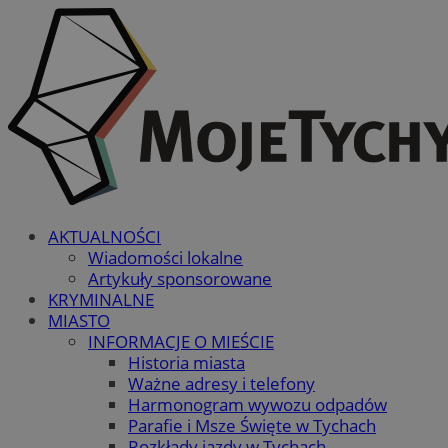
AKTUALNOŚCI
Wiadomości lokalne
Artykuły sponsorowane
KRYMINALNE
MIASTO
INFORMACJE O MIEŚCIE
Historia miasta
Ważne adresy i telefony
Harmonogram wywozu odpadów
Parafie i Msze Święte w Tychach
Rozkłady jazdy w Tychach