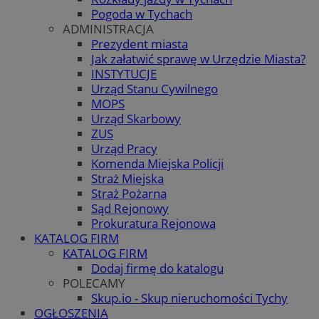
Pogoda w Tychach
ADMINISTRACJA
Prezydent miasta
Jak załatwić sprawę w Urzędzie Miasta?
INSTYTUCJE
Urząd Stanu Cywilnego
MOPS
Urząd Skarbowy
ZUS
Urząd Pracy
Komenda Miejska Policji
Straż Miejska
Straż Pożarna
Sąd Rejonowy
Prokuratura Rejonowa
KATALOG FIRM
KATALOG FIRM
Dodaj firmę do katalogu
POLECAMY
Skup.io - Skup nieruchomości Tychy
OGŁOSZENIA