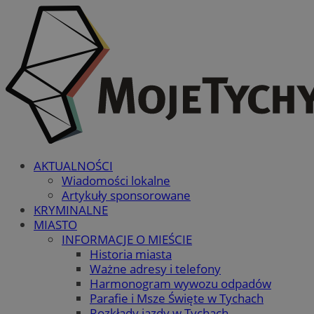
AKTUALNOŚCI
Wiadomości lokalne
Artykuły sponsorowane
KRYMINALNE
MIASTO
INFORMACJE O MIEŚCIE
Historia miasta
Ważne adresy i telefony
Harmonogram wywozu odpadów
Parafie i Msze Święte w Tychach
Rozkłady jazdy w Tychach