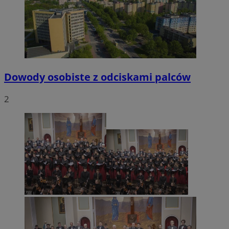
VISITOR_PRIVACY_METADATA
5 miesięcy 4
YouTube
tygodnie
.youtube.com
Dowody osobiste z odciskami palców
2
CookieScriptConsent
4 tygodnie 2 dn
CookieScript
mojetychy.pl