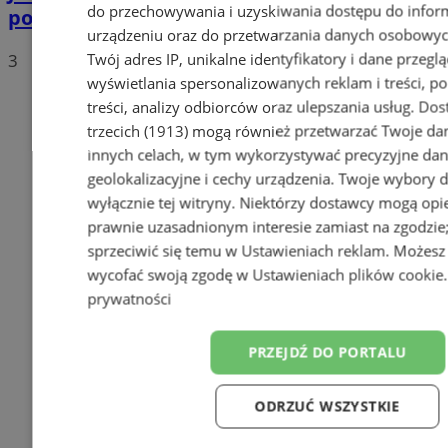
do przechowywania i uzyskiwania dostępu do infor
polskich drogach? Te wyniki Was zaskoczą!
urządzeniu oraz do przetwarzania danych osobowych
Twój adres IP, unikalne identyfikatory i dane przeglą
3
wyświetlania spersonalizowanych reklam i treści, p
treści, analizy odbiorców oraz ulepszania usług.
Dos
trzecich (1913)
mogą również przetwarzać Twoje dan
innych celach, w tym wykorzystywać precyzyjne da
geolokalizacyjne i cechy urządzenia. Twoje wybory 
wyłącznie tej witryny. Niektórzy dostawcy mogą opie
prawnie uzasadnionym interesie zamiast na zgodzi
sprzeciwić się temu w
Ustawieniach reklam
. Możesz
wycofać swoją zgodę w
Ustawieniach plików cookie
prywatności
PRZEJDŹ DO PORTALU
ODRZUĆ WSZYSTKIE