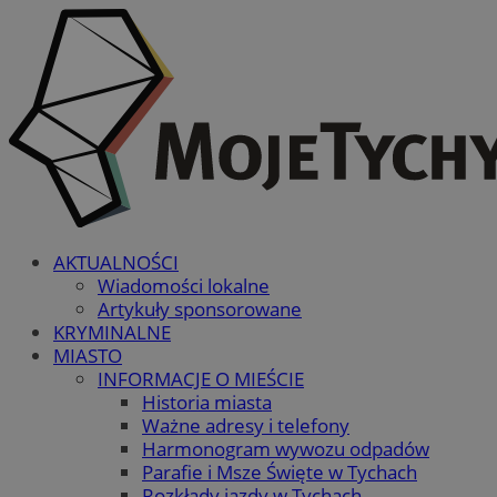
AKTUALNOŚCI
Wiadomości lokalne
Artykuły sponsorowane
KRYMINALNE
MIASTO
INFORMACJE O MIEŚCIE
Historia miasta
Ważne adresy i telefony
Harmonogram wywozu odpadów
Parafie i Msze Święte w Tychach
Rozkłady jazdy w Tychach