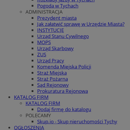
Pogoda w Tychach
ADMINISTRACJA
Prezydent miasta
Jak załatwić sprawę w Urzędzie Miasta?
INSTYTUCJE
Urząd Stanu Cywilnego
MOPS
Urząd Skarbowy
ZUS
Urząd Pracy
Komenda Miejska Policji
Straż Miejska
Straż Pożarna
Sąd Rejonowy
Prokuratura Rejonowa
KATALOG FIRM
KATALOG FIRM
Dodaj firmę do katalogu
POLECAMY
Skup.io - Skup nieruchomości Tychy
OGŁOSZENIA