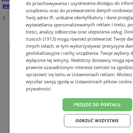
do przechowywania i uzyskiwania dostępu do infor
polskich drogach? Te wyniki Was zaskoczą!
urządzeniu oraz do przetwarzania danych osobowych
Twój adres IP, unikalne identyfikatory i dane przeglą
3
wyświetlania spersonalizowanych reklam i treści, p
treści, analizy odbiorców oraz ulepszania usług.
Dos
trzecich (1913)
mogą również przetwarzać Twoje dan
innych celach, w tym wykorzystywać precyzyjne da
geolokalizacyjne i cechy urządzenia. Twoje wybory 
wyłącznie tej witryny. Niektórzy dostawcy mogą opie
prawnie uzasadnionym interesie zamiast na zgodzi
sprzeciwić się temu w
Ustawieniach reklam
. Możesz
wycofać swoją zgodę w
Ustawieniach plików cookie
prywatności
PRZEJDŹ DO PORTALU
ODRZUĆ WSZYSTKIE