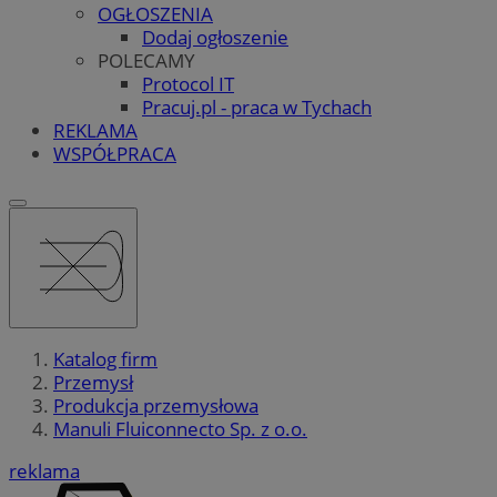
OGŁOSZENIA
Dodaj ogłoszenie
POLECAMY
Protocol IT
Pracuj.pl - praca w Tychach
REKLAMA
WSPÓŁPRACA
Katalog firm
Przemysł
Produkcja przemysłowa
Manuli Fluiconnecto Sp. z o.o.
reklama