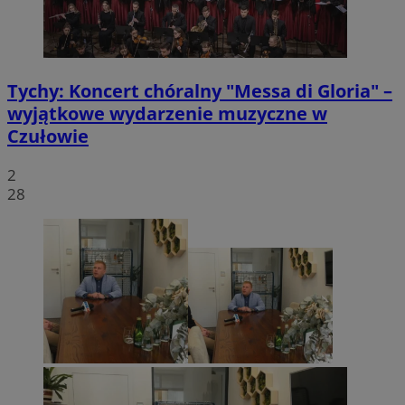
VISITOR_PRIVACY_METADATA
5 miesięcy 4
YouTube
tygodnie
.youtube.com
Tychy: Koncert chóralny "Messa di Gloria" –
wyjątkowe wydarzenie muzyczne w
Czułowie
2
28
CookieScriptConsent
4 tygodnie 2 dn
CookieScript
mojetychy.pl