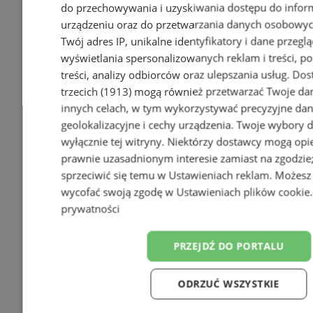
do przechowywania i uzyskiwania dostępu do infor
urządzeniu oraz do przetwarzania danych osobowych
Twój adres IP, unikalne identyfikatory i dane przeglą
wyświetlania spersonalizowanych reklam i treści, p
treści, analizy odbiorców oraz ulepszania usług.
Dos
trzecich (1913)
mogą również przetwarzać Twoje dan
innych celach, w tym wykorzystywać precyzyjne da
geolokalizacyjne i cechy urządzenia. Twoje wybory 
wyłącznie tej witryny. Niektórzy dostawcy mogą opie
prawnie uzasadnionym interesie zamiast na zgodzi
sprzeciwić się temu w
Ustawieniach reklam
. Możesz
wycofać swoją zgodę w
Ustawieniach plików cookie
prywatności
PRZEJDŹ DO PORTALU
ODRZUĆ WSZYSTKIE