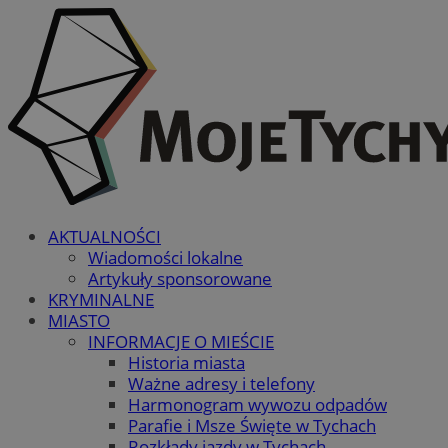
AKTUALNOŚCI
Wiadomości lokalne
Artykuły sponsorowane
KRYMINALNE
MIASTO
INFORMACJE O MIEŚCIE
Historia miasta
Ważne adresy i telefony
Harmonogram wywozu odpadów
Parafie i Msze Święte w Tychach
Rozkłady jazdy w Tychach