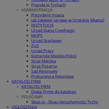
Pogoda w Tychach
ADMINISTRACJA
Prezydent miasta
Jak załatwić sprawę w Urzędzie Miasta?
INSTYTUCJE
Urząd Stanu Cywilnego
MOPS
Urząd Skarbowy
ZUS
Urząd Pracy
Komenda Miejska Policji
Straż Miejska
Straż Pożarna
Sąd Rejonowy
Prokuratura Rejonowa
KATALOG FIRM
KATALOG FIRM
Dodaj firmę do katalogu
POLECAMY
Skup.io - Skup nieruchomości Tychy
OGŁOSZENIA