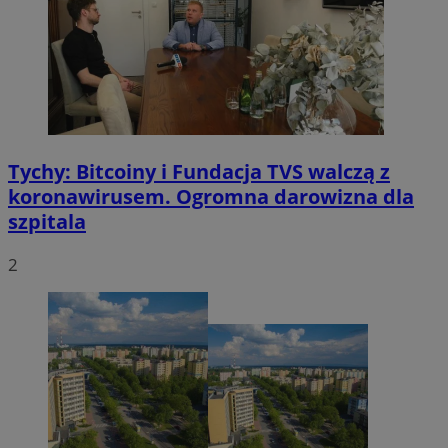
VISITOR_PRIVACY_METADATA
5 miesięcy 4
YouTube
tygodnie
.youtube.com
Tychy: Bitcoiny i Fundacja TVS walczą z
koronawirusem. Ogromna darowizna dla
szpitala
2
CookieScriptConsent
4 tygodnie 2 dn
CookieScript
mojetychy.pl