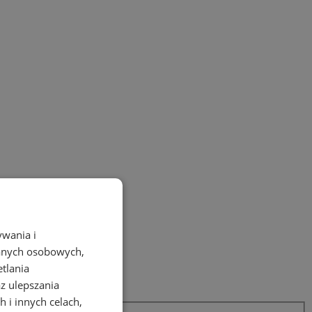
ywania i
danych osobowych,
etlania
az ulepszania
 i innych celach,