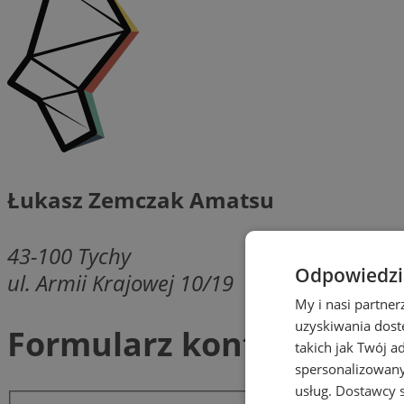
Łukasz Zemczak Amatsu
43-100
Tychy
Odpowiedzia
ul. Armii Krajowej 10/19
My i nasi partne
uzyskiwania dost
Formularz kontaktowy
takich jak Twój a
spersonalizowanyc
usług.
Dostawcy s