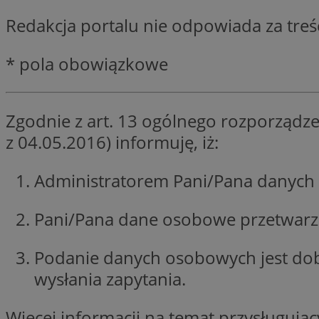
SessID
Redakcja portalu nie odpowiada za tre
QeSessID
MvSessID
* pola obowiązkowe
CookieScriptConse
Zgodnie z art. 13 ogólnego rozporządze
VISITOR_PRIVACY_
z 04.05.2016) informuję, iż:
Administratorem Pani/Pana danych 
Pani/Pana dane osobowe przetwarzan
Nazwa
Nazwa
ustat_jn29ek10jrjhX
Nazwa
Podanie danych osobowych jest do
ustat_age3nve3hm
OAID
IDE
wysłania zapytania.
openstat_8svbs0xb
openstat_gid
Więcej informacji na temat przysługuj