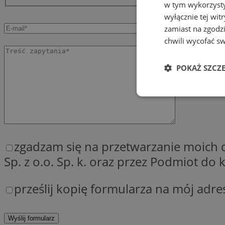
w tym wykorzysty
wyłącznie tej wi
zamiast na zgodz
chwili wycofać s
POKAŻ SZCZ
Niezbędne
zgadzam się na przetwarzanie moich
Sp. z o.o. Sp. k. oraz przez Podmiot d
Ni
prześlij kopię formularza na mój adre
Niezbędne pliki cook
zarządzanie kontem. 
Nazwa