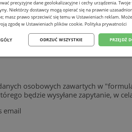
wać precyzyjne dane geolokalizacyjne i cechy urządzenia. Twoje
tryny. Niektórzy dostawcy mogą opierać się na prawnie uzasadnio
ie; masz prawo sprzeciwić się temu w
Ustawieniach reklam
. Może
woją zgodę w
Ustawieniach plików cookie
.
Polityka prywatności
EGÓŁY
ODRZUĆ WSZYSTKIE
PRZEJDŹ 
Wydajność
Targetowanie
Funkcjonalność
Ni
 danych osobowych zawartych w "formula
o którego będzie wysyłane zapytanie, w c
ezbędne
Wydajność
Targetowanie
Funkcjonalność
Niesklasyfikow
s email
ie umożliwiają korzystanie z podstawowych funkcji strony internetowej, takich jak log
Bez niezbędnych plików cookie nie można prawidłowo korzystać ze strony internetowe
Provider
/
Okres
Opis
Domena
przechowywania