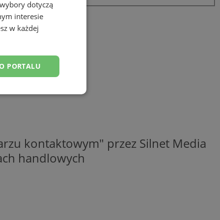
 wybory dotyczą
nym interesie
sz w każdej
DO PORTALU
esklasyfikowane
rzu kontaktowym" przez Silnet Media
elach handlowych
ane
owanie użytkownika i
j.