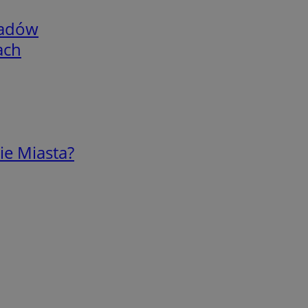
adów
ach
ie Miasta?