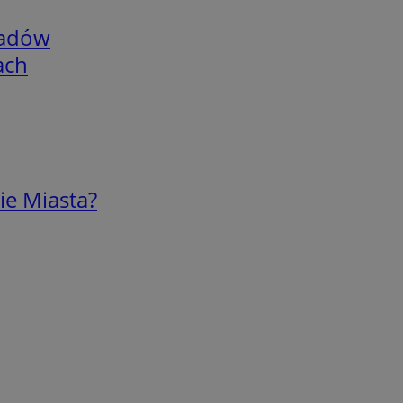
adów
ach
ie Miasta?