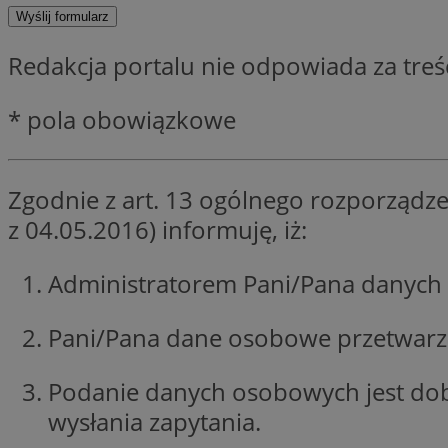
SessID
QeSessID
Redakcja portalu nie odpowiada za tre
MvSessID
CookieScriptConse
* pola obowiązkowe
VISITOR_PRIVACY_
Zgodnie z art. 13 ogólnego rozporządze
z 04.05.2016) informuję, iż:
Administratorem Pani/Pana danych 
Nazwa
Pani/Pana dane osobowe przetwarzan
Nazwa
ustat_jn29ek10jrjhX
Nazwa
ustat_age3nve3hm
OAID
IDE
Podanie danych osobowych jest do
openstat_8svbs0xb
wysłania zapytania.
openstat_gid