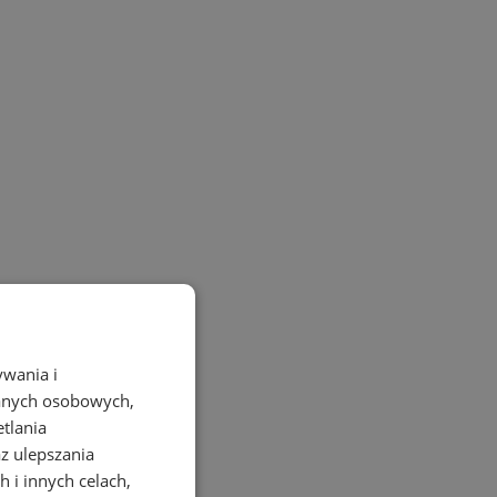
ywania i
danych osobowych,
etlania
az ulepszania
 i innych celach,