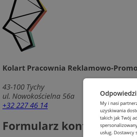
Kolart Pracownia Reklamowo-Promo
43-100
Tychy
Odpowiedzia
ul. Nowokościelna 56a
+32 227 46 14
My i nasi partne
uzyskiwania dost
takich jak Twój a
Formularz kontaktowy
spersonalizowanyc
usług.
Dostawcy s