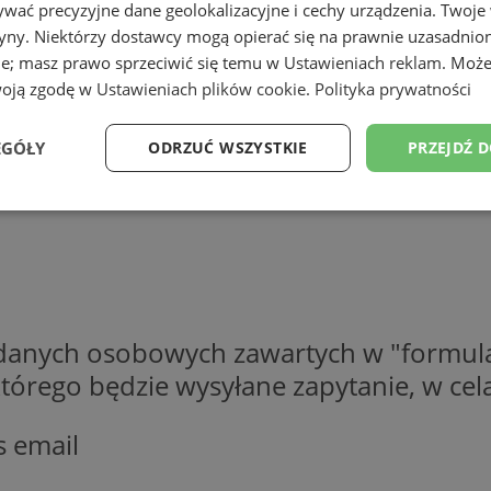
wać precyzyjne dane geolokalizacyjne i cechy urządzenia. Twoje
tryny. Niektórzy dostawcy mogą opierać się na prawnie uzasadnio
ie; masz prawo sprzeciwić się temu w
Ustawieniach reklam
. Może
woją zgodę w
Ustawieniach plików cookie
.
Polityka prywatności
EGÓŁY
ODRZUĆ WSZYSTKIE
PRZEJDŹ 
Wydajność
Targetowanie
Funkcjonalność
Ni
 danych osobowych zawartych w "formula
ezbędne
Wydajność
Targetowanie
Funkcjonalność
Niesklasyfikow
o którego będzie wysyłane zapytanie, w c
ie umożliwiają korzystanie z podstawowych funkcji strony internetowej, takich jak log
Bez niezbędnych plików cookie nie można prawidłowo korzystać ze strony internetowe
s email
Provider
/
Okres
Opis
Domena
przechowywania