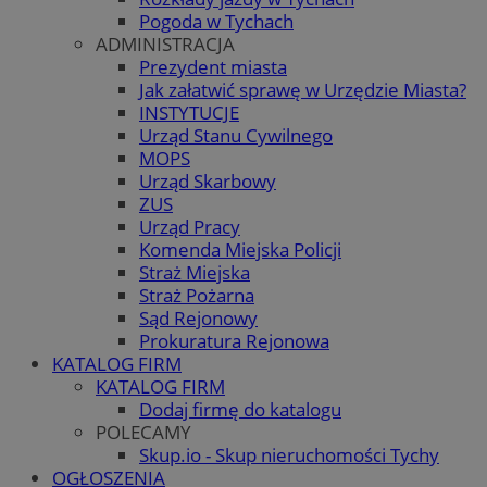
Pogoda w Tychach
ADMINISTRACJA
Prezydent miasta
Jak załatwić sprawę w Urzędzie Miasta?
INSTYTUCJE
Urząd Stanu Cywilnego
MOPS
Urząd Skarbowy
ZUS
Urząd Pracy
Komenda Miejska Policji
Straż Miejska
Straż Pożarna
Sąd Rejonowy
Prokuratura Rejonowa
KATALOG FIRM
KATALOG FIRM
Dodaj firmę do katalogu
POLECAMY
Skup.io - Skup nieruchomości Tychy
OGŁOSZENIA