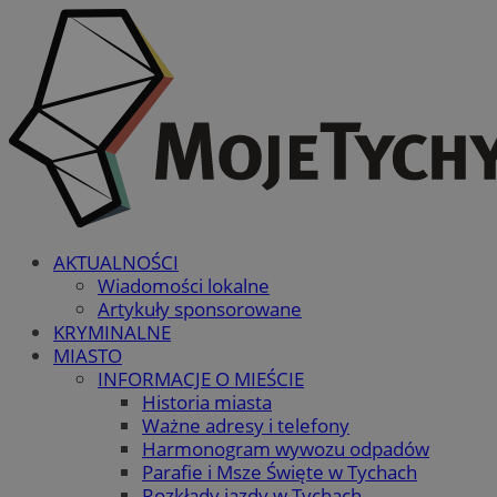
AKTUALNOŚCI
Wiadomości lokalne
Artykuły sponsorowane
KRYMINALNE
MIASTO
INFORMACJE O MIEŚCIE
Historia miasta
Ważne adresy i telefony
Harmonogram wywozu odpadów
Parafie i Msze Święte w Tychach
Rozkłady jazdy w Tychach