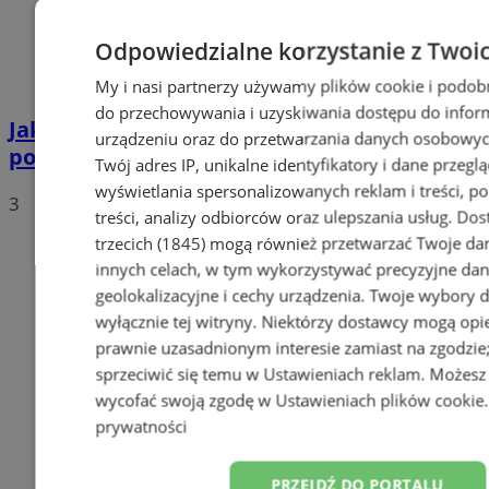
Odpowiedzialne korzystanie z Twoi
My i nasi partnerzy używamy plików cookie i podob
do przechowywania i uzyskiwania dostępu do infor
Jakie auta jeżdżą po tyskich, śląskich i
urządzeniu oraz do przetwarzania danych osobowych
polskich drogach? Te wyniki Was zaskoczą!
Twój adres IP, unikalne identyfikatory i dane przeglą
wyświetlania spersonalizowanych reklam i treści, p
3
treści, analizy odbiorców oraz ulepszania usług.
Dos
trzecich (1845)
mogą również przetwarzać Twoje dan
innych celach, w tym wykorzystywać precyzyjne da
geolokalizacyjne i cechy urządzenia. Twoje wybory 
wyłącznie tej witryny. Niektórzy dostawcy mogą opie
prawnie uzasadnionym interesie zamiast na zgodzi
sprzeciwić się temu w
Ustawieniach reklam
. Możesz
wycofać swoją zgodę w
Ustawieniach plików cookie
prywatności
PRZEJDŹ DO PORTALU