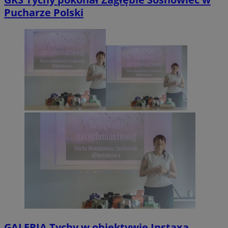
Pucharze Polski
GALERIA
Tychy w obiektywie Instaxa.