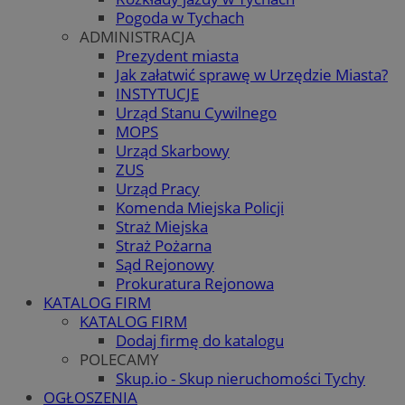
Pogoda w Tychach
ADMINISTRACJA
Prezydent miasta
Jak załatwić sprawę w Urzędzie Miasta?
INSTYTUCJE
Urząd Stanu Cywilnego
MOPS
Urząd Skarbowy
ZUS
Urząd Pracy
Komenda Miejska Policji
Straż Miejska
Straż Pożarna
Sąd Rejonowy
Prokuratura Rejonowa
KATALOG FIRM
KATALOG FIRM
Dodaj firmę do katalogu
POLECAMY
Skup.io - Skup nieruchomości Tychy
OGŁOSZENIA