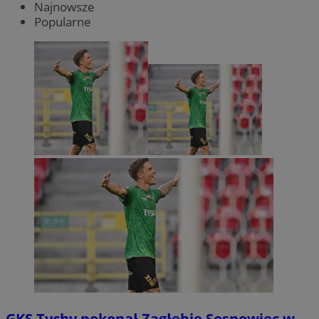
Najnowsze
Popularne
GKS Tychy pokonał Zagłębie Sosnowiec w