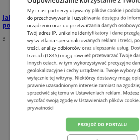
Odpowiedzialne korzystanie z Twoi
My i nasi partnerzy używamy plików cookie i podob
Jakie auta jeżdżą po tyskich, śląskich i
do przechowywania i uzyskiwania dostępu do infor
polskich drogach? Te wyniki Was zaskoczą!
urządzeniu oraz do przetwarzania danych osobowych
Twój adres IP, unikalne identyfikatory i dane przeglą
3
wyświetlania spersonalizowanych reklam i treści, p
treści, analizy odbiorców oraz ulepszania usług.
Dos
trzecich (1845)
mogą również przetwarzać Twoje dan
innych celach, w tym wykorzystywać precyzyjne da
geolokalizacyjne i cechy urządzenia. Twoje wybory 
wyłącznie tej witryny. Niektórzy dostawcy mogą opie
prawnie uzasadnionym interesie zamiast na zgodzi
sprzeciwić się temu w
Ustawieniach reklam
. Możesz
wycofać swoją zgodę w
Ustawieniach plików cookie
prywatności
PRZEJDŹ DO PORTALU