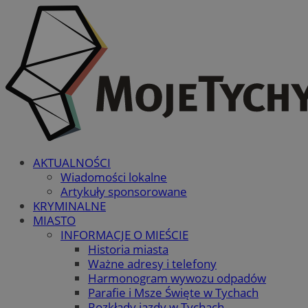
AKTUALNOŚCI
Wiadomości lokalne
Artykuły sponsorowane
KRYMINALNE
MIASTO
INFORMACJE O MIEŚCIE
Historia miasta
Ważne adresy i telefony
Harmonogram wywozu odpadów
Parafie i Msze Święte w Tychach
Rozkłady jazdy w Tychach