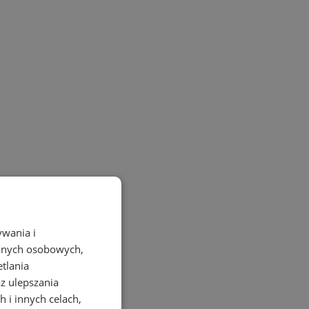
ywania i
danych osobowych,
etlania
az ulepszania
 i innych celach,