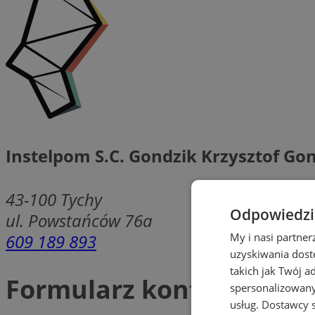
Instelpom S.C. Gondzik Krzysztof Go
43-100
Tychy
Odpowiedzia
ul. Powstańców 76a
609 189 893
My i nasi partne
uzyskiwania dost
takich jak Twój a
Formularz kontaktowy
spersonalizowanyc
usług.
Dostawcy s