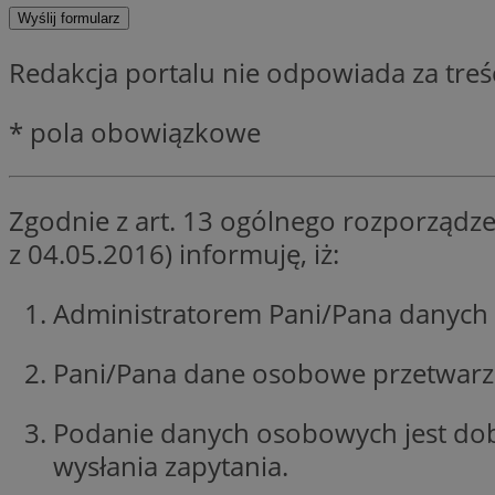
SessID
QeSessID
Redakcja portalu nie odpowiada za tre
MvSessID
__cf_bm
* pola obowiązkowe
VISITOR_PRIVACY_
Zgodnie z art. 13 ogólnego rozporządze
z 04.05.2016) informuję, iż:
CookieScriptConse
Administratorem Pani/Pana danych 
Pani/Pana dane osobowe przetwarzan
__cf_bm
Podanie danych osobowych jest do
wysłania zapytania.
Nazwa