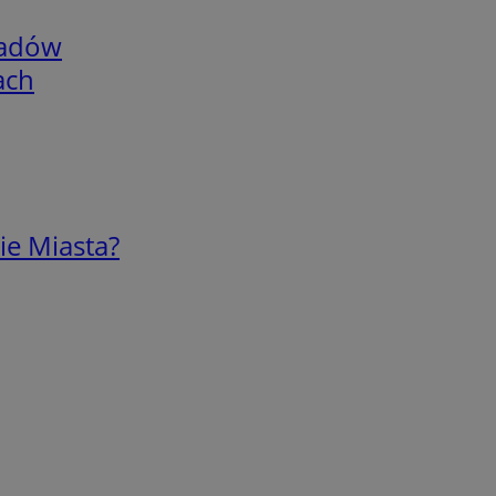
adów
ach
ie Miasta?