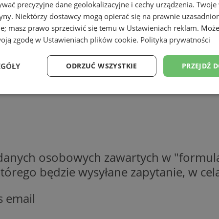
wać precyzyjne dane geolokalizacyjne i cechy urządzenia. Twoje
tryny. Niektórzy dostawcy mogą opierać się na prawnie uzasadnio
ie; masz prawo sprzeciwić się temu w
Ustawieniach reklam
. Może
woją zgodę w
Ustawieniach plików cookie
.
Polityka prywatności
EGÓŁY
ODRZUĆ WSZYSTKIE
PRZEJDŹ 
Wydajność
Targetowanie
Funkcjonalność
Ni
 danych osobowych zawartych w "formula
ezbędne
Wydajność
Targetowanie
Funkcjonalność
Niesklasyfikow
o którego będzie wysyłane zapytanie, w c
ie umożliwiają korzystanie z podstawowych funkcji strony internetowej, takich jak log
Bez niezbędnych plików cookie nie można prawidłowo korzystać ze strony internetowe
s email
Provider
/
Okres
Opis
Domena
przechowywania