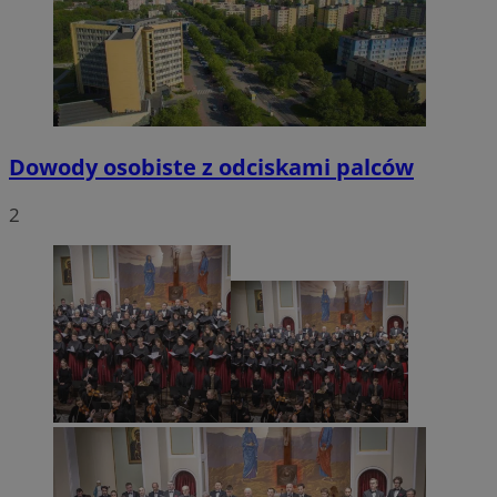
VISITOR_PRIVACY_METADATA
5 miesięcy 4
YouTube
tygodnie
.youtube.com
Dowody osobiste z odciskami palców
2
CookieScriptConsent
4 tygodnie 2 dn
CookieScript
mojetychy.pl