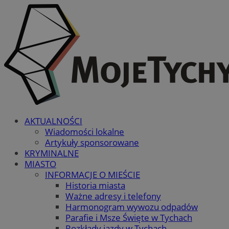
AKTUALNOŚCI
Wiadomości lokalne
Artykuły sponsorowane
KRYMINALNE
MIASTO
INFORMACJE O MIEŚCIE
Historia miasta
Ważne adresy i telefony
Harmonogram wywozu odpadów
Parafie i Msze Święte w Tychach
Rozkłady jazdy w Tychach