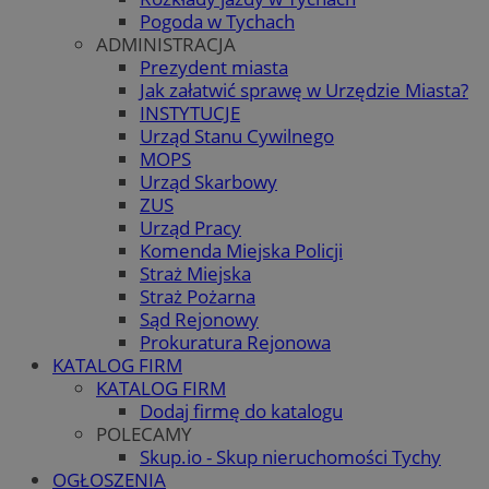
Pogoda w Tychach
ADMINISTRACJA
Prezydent miasta
Jak załatwić sprawę w Urzędzie Miasta?
INSTYTUCJE
Urząd Stanu Cywilnego
MOPS
Urząd Skarbowy
ZUS
Urząd Pracy
Komenda Miejska Policji
Straż Miejska
Straż Pożarna
Sąd Rejonowy
Prokuratura Rejonowa
KATALOG FIRM
KATALOG FIRM
Dodaj firmę do katalogu
POLECAMY
Skup.io - Skup nieruchomości Tychy
OGŁOSZENIA