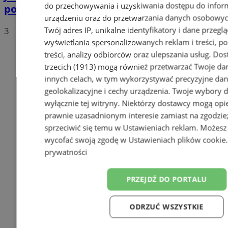
do przechowywania i uzyskiwania dostępu do infor
polskich drogach? Te wyniki Was zaskoczą!
urządzeniu oraz do przetwarzania danych osobowych
Twój adres IP, unikalne identyfikatory i dane przeglą
3
wyświetlania spersonalizowanych reklam i treści, p
treści, analizy odbiorców oraz ulepszania usług.
Dos
trzecich (1913)
mogą również przetwarzać Twoje dan
innych celach, w tym wykorzystywać precyzyjne da
geolokalizacyjne i cechy urządzenia. Twoje wybory 
wyłącznie tej witryny. Niektórzy dostawcy mogą opie
prawnie uzasadnionym interesie zamiast na zgodzi
sprzeciwić się temu w
Ustawieniach reklam
. Możesz
wycofać swoją zgodę w
Ustawieniach plików cookie
prywatności
PRZEJDŹ DO PORTALU
ODRZUĆ WSZYSTKIE